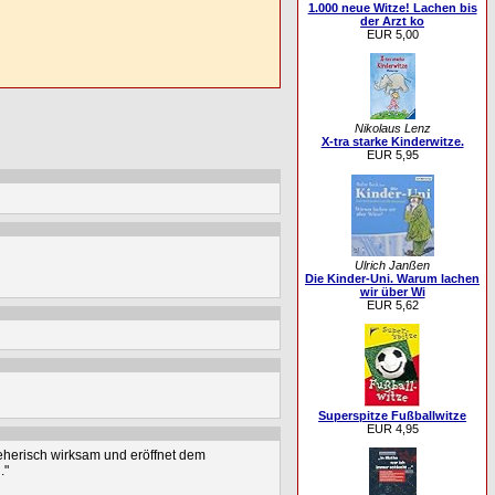
1.000 neue Witze! Lachen bis
der Arzt ko
EUR 5,00
Nikolaus Lenz
X-tra starke Kinderwitze.
EUR 5,95
Ulrich Janßen
Die Kinder-Uni. Warum lachen
wir über Wi
EUR 5,62
Superspitze Fußballwitze
EUR 4,95
eherisch wirksam und eröffnet dem
."