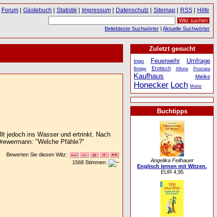
Forum
|
Gästebuch
|
Statistik
|
Impressum
|
Datenschutz
|
Sitemap
|
RSS
|
Hilfe
Beliebteste Suchwörter
|
Aktuelle Suchwörter
Zuletzt gesucht
Feuerwehr
Umfrage
Ingo
Erotisch
Bridge
Alfons
Prostata
Kaufhaus
Mielke
Honecker
Loch
Motte
Buchtipps
llt jedoch ins Wasser und ertrinkt. Nach
" Drewermann: "Welche Pfähle?"
Bewerten Sie diesen Witz:
Angelika Feilhauer
1568 Stimmen:
Englisch lernen mit Witzen.
EUR 4,95