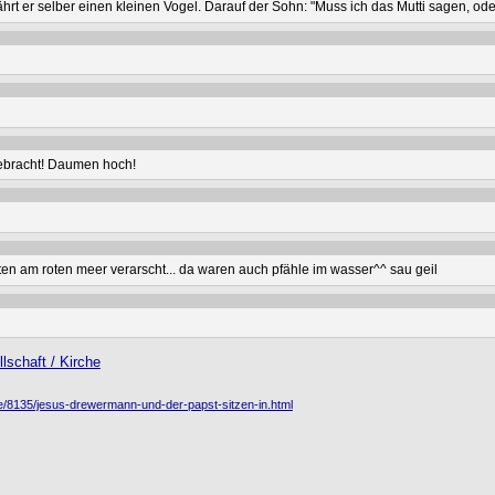
hrt er selber einen kleinen Vogel. Darauf der Sohn: "Muss ich das Mutti sagen, od
gebracht! Daumen hoch!
sten am roten meer verarscht... da waren auch pfähle im wasser^^ sau geil
lschaft / Kirche
che/8135/jesus-drewermann-und-der-papst-sitzen-in.html