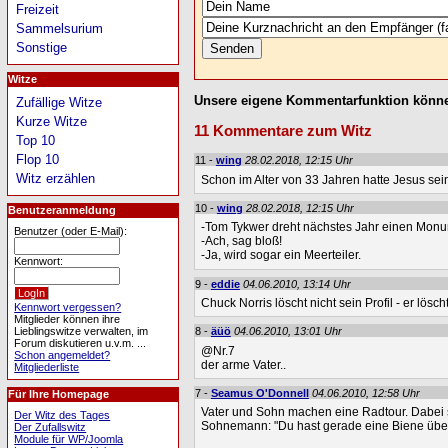
Freizeit
Sammelsurium
Sonstige
Witze
Unsere eigene Kommentarfunktion könne
Zufällige Witze
Kurze Witze
11 Kommentare zum Witz
Top 10
Flop 10
11 -
wing
28.02.2018, 12:15 Uhr
Witz erzählen
Schon im Alter von 33 Jahren hatte Jesus se
10 -
wing
28.02.2018, 12:15 Uhr
Benutzeranmeldung
-Tom Tykwer dreht nächstes Jahr einen Monu
Benutzer (oder E-Mail):
-Ach, sag bloß!
-Ja, wird sogar ein Meerteiler.
Kennwort:
9 -
eddie
04.06.2010, 13:14 Uhr
Chuck Norris löscht nicht sein Profil - er lösc
Kennwort vergessen?
Mitglieder können ihre
Lieblingswitze verwalten, im
8 -
äüö
04.06.2010, 13:01 Uhr
Forum diskutieren u.v.m. ...
@Nr.7
Schon angemeldet?
der arme Vater..
Mitgliederliste
7 -
Seamus O'Donnell
04.06.2010, 12:58 Uhr
Für Ihre Homepage
Vater und Sohn machen eine Radtour. Dabei s
Der Witz des Tages
Sohnemann: "Du hast gerade eine Biene über
Der Zufallswitz
Module für WP/Joomla