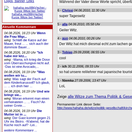
Logos, Banner, Links
Während der Vater diese Worte spricht, überfä
6 -
Chrissi
04.06.2010, 11:30 Uhr
hahaha gezWit(z)scher
super Tageswitz
Kurze Witze bei Twitter!
5 -
alla
04.06.2010, 05:58 Uhr
Aktuelle Kommentare
Geiler Witz.
04.08.2026, 16:23 Uhr
Wenn
die Frau Migr...
4 -
äüö
04.06.2010, 00:26 Uhr
wing
:
Schläft die Katze auf der
Mauer, freut ... ... sich auch der
Der Witz hat mich diesmal echt zum lachen 
dümmste Bauer....
3 -
Tobias
29.09.2008, 06:55 Uhr
04.08.2026, 16:20 Uhr
"Ich
habe mir letz...
cool
wing
:
-Mama, ich krieg die Dose
vom Überraschungsei nicht auf.
2 -
ich
30.11.2006, 09:33 Uhr
-Das ist eine Avocado,...
so hat unsere relilehrer mal japanische touri
04.08.2026, 16:19 Uhr
"Was
wollen wir tu...
wing
:
Was sagt der Fisch auf
1 -
Niemka
27.09.2006, 13:47 Uhr
dem Kinderkarussell? Ich glaub,
LoL
... ... ich dreh hier ...
04.08.2026, 16:19 Uhr
Und wie
bringt sie...
Zeige
alle Witze zum Thema Politik & Gesel
wing
:
Woran erkennt man einen
verheirateten ... ... Fisch? An
Permanenter Link dieser Seite:
seiner Grete....
http://www.hahaha.de/witze/politik-gesellschaft/kir
04.08.2026, 16:19 Uhr
Die
Mutter ist in ...
wing
:
Der Gast kommt gegen 21
Uhr ins Bistro. -N’abend, hat die
Küche noch auf? -Lei...
weitere Kommentare ...