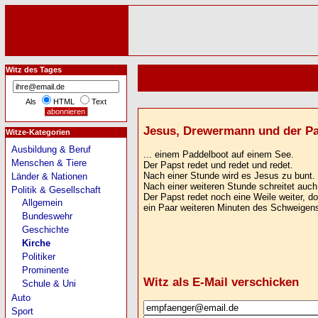
Witz des Tages
Als
HTML
Text
Jesus, Drewermann und der Paps
Witze-Kategorien
Ausbildung & Beruf
... einem Paddelboot auf einem See.
Menschen & Tiere
Der Papst redet und redet und redet.
Nach einer Stunde wird es Jesus zu bunt. 
Länder & Nationen
Nach einer weiteren Stunde schreitet auc
Politik & Gesellschaft
Der Papst redet noch eine Weile weiter, do
Allgemein
ein Paar weiteren Minuten des Schweigens 
Bundeswehr
Geschichte
Kirche
Politiker
Prominente
Witz als E-Mail verschicken
Schule & Uni
Auto
Sport