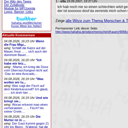
1 -
olla
19.09.2007, 19:37 Uhr
Der Witz des Tages
Der Zufallswitz
Ich hab noch nie so einen schlechten witzt ge
Module für WP/Joomla
der ist soooooo doof da verreists mich schon
Logos, Banner, Links
Zeige
alle Witze zum Thema Menschen & Ti
hahaha gezWit(z)scher
Kurze Witze bei Twitter!
Permanenter Link dieser Seite:
http://www.hahaha.de/witze/menschen/frauen/489/ko
Aktuelle Kommentare
04.08.2026, 16:23 Uhr
Wenn
die Frau Migr...
wing
:
Schläft die Katze auf der
Mauer, freut ... ... sich auch der
dümmste Bauer....
04.08.2026, 16:20 Uhr
"Ich
habe mir letz...
wing
:
-Mama, ich krieg die Dose
vom Überraschungsei nicht auf.
-Das ist eine Avocado,...
04.08.2026, 16:19 Uhr
"Was
wollen wir tu...
wing
:
Was sagt der Fisch auf
dem Kinderkarussell? Ich glaub,
... ... ich dreh hier ...
04.08.2026, 16:19 Uhr
Und wie
bringt sie...
wing
:
Woran erkennt man einen
verheirateten ... ... Fisch? An
seiner Grete....
04.08.2026, 16:19 Uhr
Die
Mutter ist in ...
wing
:
Der Gast kommt gegen 21
Uhr ins Bistro. -N’abend, hat die