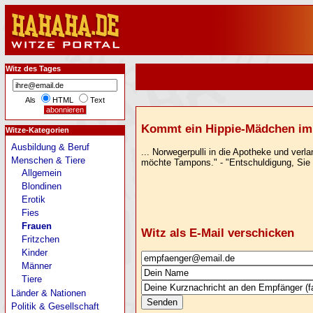
Witz des Tages
Als
HTML
Text
Kommt ein Hippie-Mädchen im s
Witze-Kategorien
Ausbildung & Beruf
... Norwegerpulli in die Apotheke und ver
Menschen & Tiere
möchte Tampons." - "Entschuldigung, Sie s
Allgemein
Blondinen
Erotik
Fies
Frauen
Witz als E-Mail verschicken
Fritzchen
Kinder
Männer
Tiere
Länder & Nationen
Politik & Gesellschaft