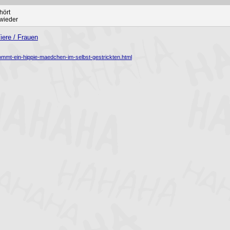
hört
 wieder
ere / Frauen
mmt-ein-hippie-maedchen-im-selbst-gestrickten.html