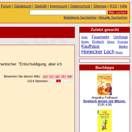
Forum
|
Gästebuch
|
Statistik
|
Impressum
|
Datenschutz
|
Sitemap
|
RSS
|
Hilfe
Beliebteste Suchwörter
|
Aktuelle Suchwörter
Zuletzt gesucht
Feuerwehr
Umfrage
Ingo
Erotisch
Bridge
Alfons
Prostata
Kaufhaus
Mielke
Honecker
Loch
Motte
hentücher. "Entschuldigung, aber ich
Buchtipps
Bewerten Sie diesen Witz:
1414 Stimmen:
Angelika Feilhauer
Englisch lernen mit Witzen.
EUR 4,95