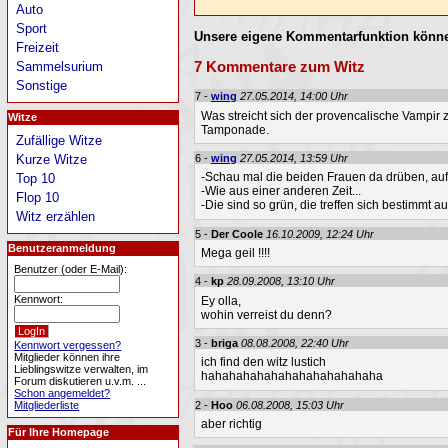
Auto
Sport
Unsere eigene Kommentarfunktion könne
Freizeit
7 Kommentare zum Witz
Sammelsurium
Sonstige
7 -
wing
27.05.2014, 14:00 Uhr
Was streicht sich der provencalische Vampir
Witze
Tamponade.
Zufällige Witze
6 -
wing
27.05.2014, 13:59 Uhr
Kurze Witze
-Schau mal die beiden Frauen da drüben, au
Top 10
-Wie aus einer anderen Zeit...
Flop 10
-Die sind so grün, die treffen sich bestimm
Witz erzählen
5 -
Der Coole
16.10.2009, 12:24 Uhr
Benutzeranmeldung
Mega geil !!!!
Benutzer (oder E-Mail):
4 -
kp
28.09.2008, 13:10 Uhr
Kennwort:
Ey olla,
wohin verreist du denn?
3 -
briga
08.08.2008, 22:40 Uhr
Kennwort vergessen?
Mitglieder können ihre
ich find den witz lustich
Lieblingswitze verwalten, im
hahahahahahahahahahahahaha
Forum diskutieren u.v.m. ...
Schon angemeldet?
2 -
Hoo
06.08.2008, 15:03 Uhr
Mitgliederliste
aber richtig
Für Ihre Homepage