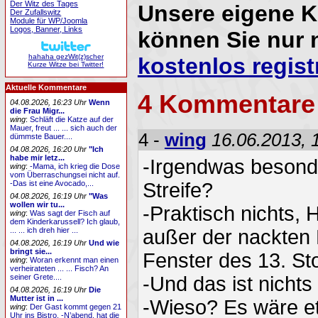
Der Witz des Tages
Unsere eigene 
Der Zufallswitz
Module für WP/Joomla
Logos, Banner, Links
können Sie nur 
hahaha gezWit(z)scher
kostenlos regist
Kurze Witze bei Twitter!
Aktuelle Kommentare
4 Kommentare
04.08.2026, 16:23 Uhr
Wenn
die Frau Migr...
wing
:
Schläft die Katze auf der
Mauer, freut ... ... sich auch der
4 -
wing
16.06.2013, 
dümmste Bauer....
04.08.2026, 16:20 Uhr
"Ich
habe mir letz...
-Irgendwas besond
wing
:
-Mama, ich krieg die Dose
vom Überraschungsei nicht auf.
Streife?
-Das ist eine Avocado,...
04.08.2026, 16:19 Uhr
"Was
wollen wir tu...
-Praktisch nichts, H
wing
:
Was sagt der Fisch auf
dem Kinderkarussell? Ich glaub,
außer der nackten 
... ... ich dreh hier ...
04.08.2026, 16:19 Uhr
Und wie
bringt sie...
Fenster des 13. Sto
wing
:
Woran erkennt man einen
verheirateten ... ... Fisch? An
-Und das ist nicht
seiner Grete....
04.08.2026, 16:19 Uhr
Die
Mutter ist in ...
-Wieso? Es wäre e
wing
:
Der Gast kommt gegen 21
Uhr ins Bistro. -N’abend, hat die