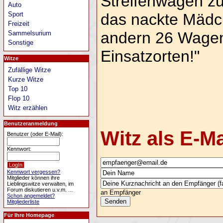
Streifenwagen z
Auto
das nackte Mädc
Sport
Freizeit
andern 26 Wagen 
Sammelsurium
Sonstige
Einsatzorten!"
Witze
Zufällige Witze
Kurze Witze
Top 10
Flop 10
Witz erzählen
Benutzeranmeldung
Witz als E-M
Benutzer (oder E-Mail):
Kennwort:
Kennwort vergessen?
Mitglieder können ihre
Lieblingswitze verwalten, im
Forum diskutieren u.v.m. ...
an Empfänger
Schon angemeldet?
Mitgliederliste
Für Ihre Homepage