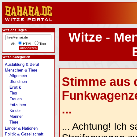
Witz des Tages
Witze - Me
Als
HTML
Text
Witze-Kategorien
Ausbildung & Beruf
Menschen & Tiere
Allgemein
Stimme aus 
Blondinen
Erotik
Funkwagenze
Fies
Frauen
Fritzchen
...
Kinder
Männer
Tiere
... Achtung! Ich 
Länder & Nationen
Politik & Gesellschaft