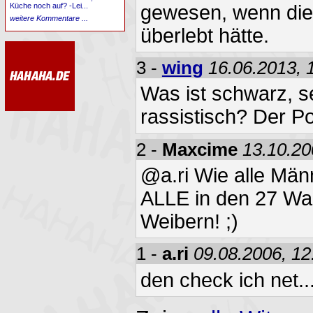
gewesen, wenn die
Küche noch auf? -Lei...
weitere Kommentare ...
überlebt hätte.
3 -
wing
16.06.2013, 
Was ist schwarz, se
rassistisch? Der Po
2 -
Maxcime
13.10.20
@a.ri Wie alle Männ
ALLE in den 27 Wa
Weibern! ;)
1 -
a.ri
09.08.2006, 12
den check ich net..