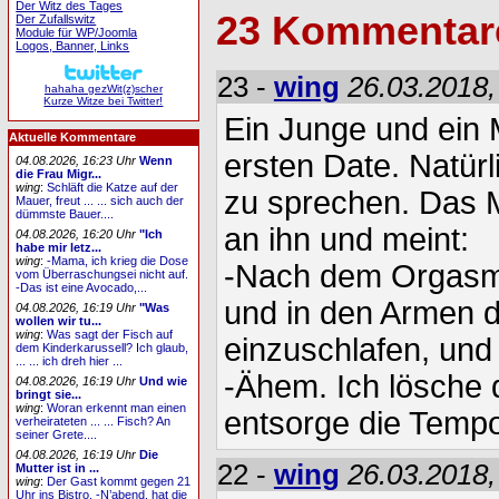
Der Witz des Tages
23 Kommentar
Der Zufallswitz
Module für WP/Joomla
Logos, Banner, Links
23 -
wing
26.03.2018,
hahaha gezWit(z)scher
Kurze Witze bei Twitter!
Ein Junge und ein 
Aktuelle Kommentare
ersten Date. Natür
04.08.2026, 16:23 Uhr
Wenn
die Frau Migr...
wing
:
Schläft die Katze auf der
zu sprechen. Das 
Mauer, freut ... ... sich auch der
dümmste Bauer....
an ihn und meint:
04.08.2026, 16:20 Uhr
"Ich
habe mir letz...
wing
:
-Mama, ich krieg die Dose
-Nach dem Orgasm
vom Überraschungsei nicht auf.
-Das ist eine Avocado,...
und in den Armen 
04.08.2026, 16:19 Uhr
"Was
wollen wir tu...
wing
:
Was sagt der Fisch auf
einzuschlafen, un
dem Kinderkarussell? Ich glaub,
... ... ich dreh hier ...
-Ähem. Ich lösche 
04.08.2026, 16:19 Uhr
Und wie
bringt sie...
wing
:
Woran erkennt man einen
entsorge die Temp
verheirateten ... ... Fisch? An
seiner Grete....
04.08.2026, 16:19 Uhr
Die
22 -
wing
26.03.2018,
Mutter ist in ...
wing
:
Der Gast kommt gegen 21
Uhr ins Bistro. -N’abend, hat die