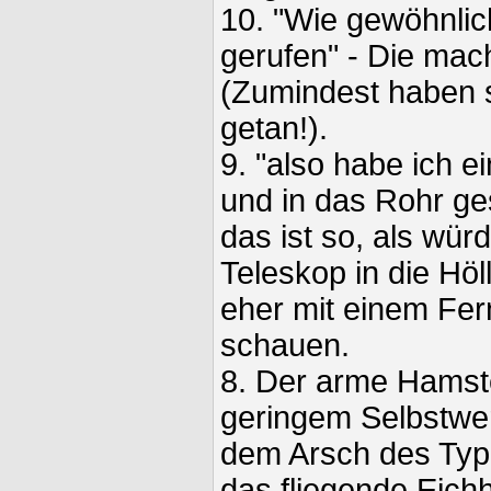
10. "Wie gewöhnlic
gerufen" - Die mac
(Zumindest haben s
getan!).
9. "also habe ich e
und in das Rohr ges
das ist so, als wü
Teleskop in die Hö
eher mit einem Fer
schauen.
8. Der arme Hamster
geringem Selbstwert
dem Arsch des Typ
das fliegende Eich