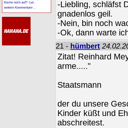
-Liebling, schläfst
Küche noch auf? -Lei...
weitere Kommentare ...
gnadenlos geil.
-Nein, bin noch wa
-Ok, dann warte ic
21 -
hümbert
24.02.2
Zitat! Reinhard Mey.
arme....."
Staatsmann
der du unsere Gesc
Kinder küßt und E
abschreitest.