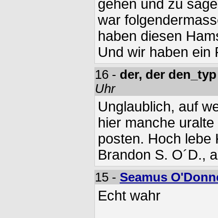
gehen und zu sagen
war folgendermasse
haben diesen Hams
Und wir haben ein
16 -
der, der den_typ
Uhr
Unglaublich, auf w
hier manche uralte
posten. Hoch lebe 
Brandon S. O´D., all
15 -
Seamus O'Donne
Echt wahr