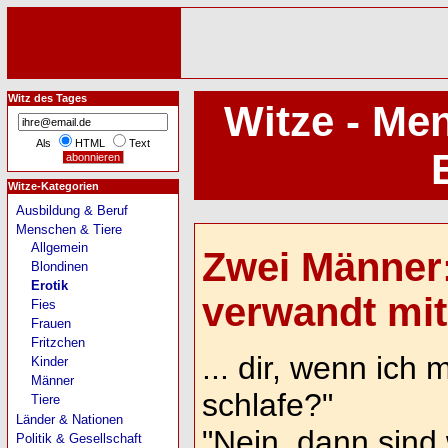
Witz des Tages
Witze - Me
Als
HTML
Text
Witze-Kategorien
Ausbildung & Beruf
Menschen & Tiere
Allgemein
Zwei Männer:
Blondinen
Erotik
verwandt mit 
Fies
Frauen
Fritzchen
... dir, wenn ich 
Kinder
Männer
schlafe?"
Tiere
Länder & Nationen
"Nein, dann sind w
Politik & Gesellschaft