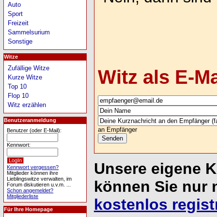
Auto
Sport
Freizeit
Sammelsurium
Sonstige
Witze
Zufällige Witze
Witz als E-M
Kurze Witze
Top 10
Flop 10
Witz erzählen
Benutzeranmeldung
an Empfänger
Benutzer (oder E-Mail):
Kennwort:
Unsere eigene 
Kennwort vergessen?
Mitglieder können ihre
Lieblingswitze verwalten, im
können Sie nur 
Forum diskutieren u.v.m. ...
Schon angemeldet?
Mitgliederliste
kostenlos regist
Für Ihre Homepage