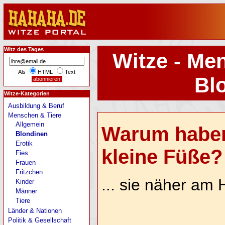
Witz des Tages
Witze - Me
Als
HTML
Text
Bl
Witze-Kategorien
Ausbildung & Beruf
Menschen & Tiere
Allgemein
Warum haben
Blondinen
Erotik
kleine Füße? 
Fies
Frauen
Fritzchen
... sie näher am
Kinder
Männer
Tiere
Länder & Nationen
Politik & Gesellschaft