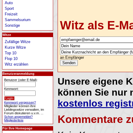
Auto
Sport
Freizeit
Sammelsurium
Witz als E-M
Sonstige
Witze
Zufällige Witze
Kurze Witze
Top 10
an Empfänger
Flop 10
Witz erzählen
Benutzeranmeldung
Unsere eigene 
Benutzer (oder E-Mail):
Kennwort:
können Sie nur 
kostenlos regist
Kennwort vergessen?
Mitglieder können ihre
Lieblingswitze verwalten, im
Forum diskutieren u.v.m. ...
Kommentare z
Schon angemeldet?
Mitgliederliste
Für Ihre Homepage