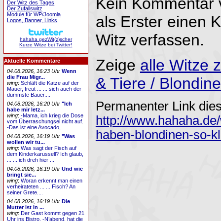
Kein Kommentar 
Der Witz des Tages
Der Zufallswitz
Module für WP/Joomla
als Erster einen
Logos, Banner, Links
Witz verfassen.
hahaha gezWit(z)scher
Kurze Witze bei Twitter!
Zeige
alle Witz
Aktuelle Kommentare
04.08.2026, 16:23 Uhr
Wenn
die Frau Migr...
& Tiere / Blondin
wing
:
Schläft die Katze auf der
Mauer, freut ... ... sich auch der
dümmste Bauer....
Permanenter Link dies
04.08.2026, 16:20 Uhr
"Ich
habe mir letz...
wing
:
-Mama, ich krieg die Dose
http://www.hahaha.de
vom Überraschungsei nicht auf.
-Das ist eine Avocado,...
haben-blondinen-so-kl
04.08.2026, 16:19 Uhr
"Was
wollen wir tu...
wing
:
Was sagt der Fisch auf
dem Kinderkarussell? Ich glaub,
... ... ich dreh hier ...
04.08.2026, 16:19 Uhr
Und wie
bringt sie...
wing
:
Woran erkennt man einen
verheirateten ... ... Fisch? An
seiner Grete....
04.08.2026, 16:19 Uhr
Die
Mutter ist in ...
wing
:
Der Gast kommt gegen 21
Uhr ins Bistro. -N’abend, hat die