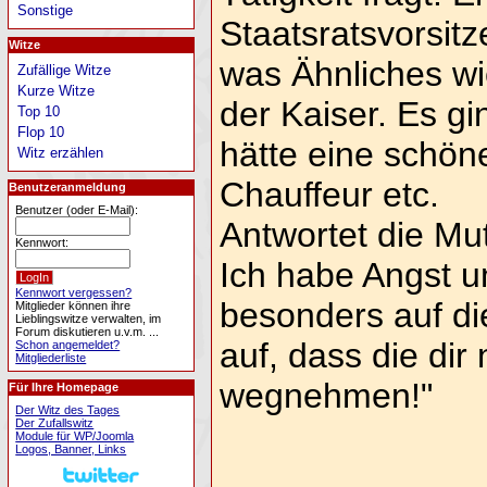
Sonstige
Staatsratsvorsit
Witze
was Ähnliches wie
Zufällige Witze
Kurze Witze
der Kaiser. Es gi
Top 10
Flop 10
hätte eine schöne
Witz erzählen
Chauffeur etc.
Benutzeranmeldung
Benutzer (oder E-Mail):
Antwortet die Mut
Kennwort:
Ich habe Angst u
Kennwort vergessen?
besonders auf d
Mitglieder können ihre
Lieblingswitze verwalten, im
Forum diskutieren u.v.m. ...
auf, dass die dir 
Schon angemeldet?
Mitgliederliste
wegnehmen!"
Für Ihre Homepage
Der Witz des Tages
Der Zufallswitz
Module für WP/Joomla
Logos, Banner, Links