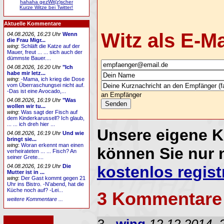
hahaha gezWit(z)scher
Kurze Witze bei Twitter!
Aktuelle Kommentare
Witz als E-M
04.08.2026, 16:23 Uhr
Wenn
die Frau Migr...
wing
:
Schläft die Katze auf der
Mauer, freut ... ... sich auch der
dümmste Bauer....
04.08.2026, 16:20 Uhr
"Ich
habe mir letz...
wing
:
-Mama, ich krieg die Dose
vom Überraschungsei nicht auf.
-Das ist eine Avocado,...
an Empfänger
04.08.2026, 16:19 Uhr
"Was
wollen wir tu...
wing
:
Was sagt der Fisch auf
dem Kinderkarussell? Ich glaub,
... ... ich dreh hier ...
Unsere eigene 
04.08.2026, 16:19 Uhr
Und wie
bringt sie...
wing
:
Woran erkennt man einen
können Sie nur 
verheirateten ... ... Fisch? An
seiner Grete....
04.08.2026, 16:19 Uhr
Die
kostenlos regist
Mutter ist in ...
wing
:
Der Gast kommt gegen 21
Uhr ins Bistro. -N’abend, hat die
Küche noch auf? -Lei...
3 Kommentare
weitere Kommentare ...