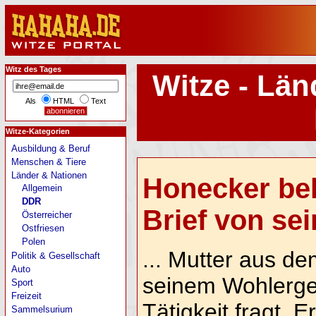
Witz des Tages
Witze - Län
Als
HTML
Text
Witze-Kategorien
Ausbildung & Beruf
Menschen & Tiere
Länder & Nationen
Honecker be
Allgemein
DDR
Brief von sein
Österreicher
Ostfriesen
Polen
... Mutter aus d
Politik & Gesellschaft
Auto
seinem Wohlerge
Sport
Freizeit
Tätigkeit fragt. E
Sammelsurium