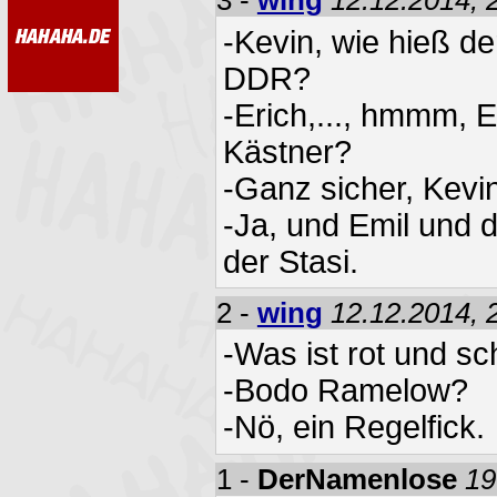
3 -
wing
12.12.2014, 
-Kevin, wie hieß de
DDR?
-Erich,..., hmmm, Er
Kästner?
-Ganz sicher, Kevi
-Ja, und Emil und d
der Stasi.
2 -
wing
12.12.2014, 
-Was ist rot und sc
-Bodo Ramelow?
-Nö, ein Regelfick.
1 -
DerNamenlose
19