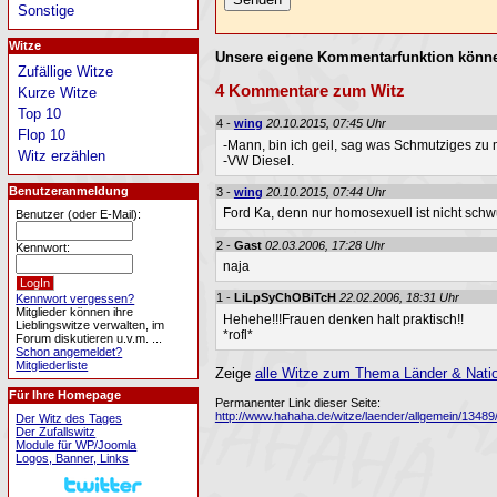
Sonstige
Witze
Unsere eigene Kommentarfunktion könne
Zufällige Witze
4 Kommentare zum Witz
Kurze Witze
Top 10
4 -
wing
20.10.2015, 07:45 Uhr
Flop 10
-Mann, bin ich geil, sag was Schmutziges zu m
Witz erzählen
-VW Diesel.
Benutzeranmeldung
3 -
wing
20.10.2015, 07:44 Uhr
Ford Ka, denn nur homosexuell ist nicht schw
Benutzer (oder E-Mail):
2 -
Gast
02.03.2006, 17:28 Uhr
Kennwort:
naja
1 -
LiLpSyChOBiTcH
22.02.2006, 18:31 Uhr
Kennwort vergessen?
Mitglieder können ihre
Hehehe!!!Frauen denken halt praktisch!!
Lieblingswitze verwalten, im
*rofl*
Forum diskutieren u.v.m. ...
Schon angemeldet?
Mitgliederliste
Zeige
alle Witze zum Thema Länder & Natio
Für Ihre Homepage
Permanenter Link dieser Seite:
http://www.hahaha.de/witze/laender/allgemein/13489/a
Der Witz des Tages
Der Zufallswitz
Module für WP/Joomla
Logos, Banner, Links