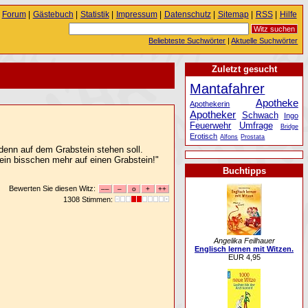
Forum
|
Gästebuch
|
Statistik
|
Impressum
|
Datenschutz
|
Sitemap
|
RSS
|
Hilfe
Beliebteste Suchwörter
|
Aktuelle Suchwörter
Zuletzt gesucht
Mantafahrer
Apotheke
Apothekerin
Apotheker
Schwach
Ingo
Feuerwehr
Umfrage
Bridge
Erotisch
Alfons
Prostata
 denn auf dem Grabstein stehen soll.
n ein bisschen mehr auf einen Grabstein!"
Buchtipps
Bewerten Sie diesen Witz:
1308 Stimmen:
Angelika Feilhauer
Englisch lernen mit Witzen.
EUR 4,95