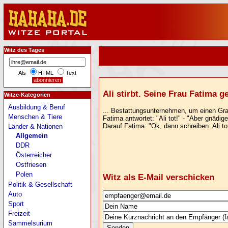
Witz des Tages
Als
HTML
Text
Ali stirbt. Seine Frau Fatima ge
Witze-Kategorien
Ausbildung & Beruf
... Bestattungsunternehmen, um einen Grab
Menschen & Tiere
Fatima antwortet: "Ali tot!" - "Aber gnädi
Darauf Fatima: "Ok, dann schreiben: Ali to
Länder & Nationen
Allgemein
DDR
Österreicher
Ostfriesen
Polen
Witz als E-Mail verschicken
Politik & Gesellschaft
Auto
Sport
Freizeit
Sammelsurium