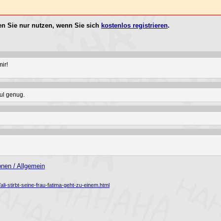
n Sie nur nutzen, wenn Sie sich
kostenlos registrieren
.
ir!
ul genug.
nen / Allgemein
li-stirbt-seine-frau-fatima-geht-zu-einem.html