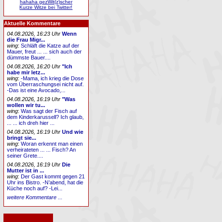
hahaha gezWit(z)scher
Kurze Witze bei Twitter!
Aktuelle Kommentare
04.08.2026, 16:23 Uhr
Wenn
die Frau Migr...
wing
:
Schläft die Katze auf der
Mauer, freut ... ... sich auch der
dümmste Bauer....
04.08.2026, 16:20 Uhr
"Ich
habe mir letz...
wing
:
-Mama, ich krieg die Dose
vom Überraschungsei nicht auf.
-Das ist eine Avocado,...
04.08.2026, 16:19 Uhr
"Was
wollen wir tu...
wing
:
Was sagt der Fisch auf
dem Kinderkarussell? Ich glaub,
... ... ich dreh hier ...
04.08.2026, 16:19 Uhr
Und wie
bringt sie...
wing
:
Woran erkennt man einen
verheirateten ... ... Fisch? An
seiner Grete....
04.08.2026, 16:19 Uhr
Die
Mutter ist in ...
wing
:
Der Gast kommt gegen 21
Uhr ins Bistro. -N’abend, hat die
Küche noch auf? -Lei...
weitere Kommentare ...