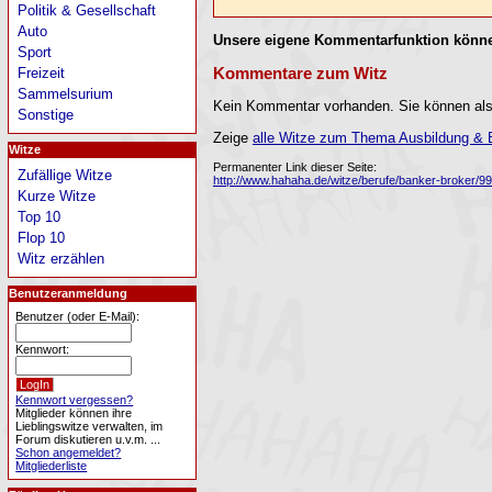
Politik & Gesellschaft
Auto
Unsere eigene Kommentarfunktion könne
Sport
Kommentare zum Witz
Freizeit
Sammelsurium
Kein Kommentar vorhanden. Sie können als
Sonstige
Zeige
alle Witze zum Thema Ausbildung & B
Witze
Permanenter Link dieser Seite:
Zufällige Witze
http://www.hahaha.de/witze/berufe/banker-broker/99
Kurze Witze
Top 10
Flop 10
Witz erzählen
Benutzeranmeldung
Benutzer (oder E-Mail):
Kennwort:
Kennwort vergessen?
Mitglieder können ihre
Lieblingswitze verwalten, im
Forum diskutieren u.v.m. ...
Schon angemeldet?
Mitgliederliste