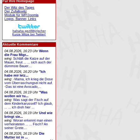
Für Ihre Homepage
Der Witz des Tages
Der Zufallswitz
Module für WP/Joomla
Logos, Banner, Links
hahaha gezWit(z)scher
Kurze Witze bei Twitter!
Aktuelle Kommentare
04.08.2026, 16:23 Uhr
Wenn
die Frau Migr...
wing
:
Schläft die Katze auf der
Mauer, freut ... ... sich auch der
dümmste Bauer....
04.08.2026, 16:20 Uhr
"Ich
habe mir letz...
wing
:
-Mama, ich krieg die Dose
vom Überraschungsei nicht auf.
-Das ist eine Avocado,...
04.08.2026, 16:19 Uhr
"Was
wollen wir tu...
wing
:
Was sagt der Fisch auf
dem Kinderkarussell? Ich glaub,
... ... ich dreh hier ...
04.08.2026, 16:19 Uhr
Und wie
bringt sie...
wing
:
Woran erkennt man einen
verheirateten ... ... Fisch? An
seiner Grete....
04.08.2026, 16:19 Uhr
Die
Mutter ist in ...