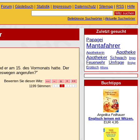
Forum
|
Gästebuch
|
Statistik
|
Impressum
|
Datenschutz
|
Sitemap
|
RSS
|
Hilfe
Beliebteste Suchwörter
|
Aktuelle Suchwörter
Zuletzt gesucht
r
Papagei
Mantafahrer
Apotheke
Apothekerin
Apotheker
Schwach
Ingo
Feuerwehr
Umfrage
Bridge
Erotisch
and er am 15. des Vormonats hatte. Der
Alfons
 deswegen angerufen?"
Bewerten Sie diesen Witz:
Buchtipps
1199 Stimmen:
Angelika Feilhauer
Englisch lernen mit Witzen.
EUR 4,95