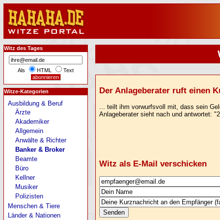
Witz des Tages
Als
HTML
Text
Der Anlageberater ruft einen K
Witze-Kategorien
Ausbildung & Beruf
... teilt ihm vorwurfsvoll mit, dass sein 
Ärzte
Anlageberater sieht nach und antwortet: "
Akademiker
Allgemein
Anwälte & Richter
Banker & Broker
Beamte
Witz als E-Mail verschicken
Büro
Kellner
Musiker
Polizisten
Menschen & Tiere
Länder & Nationen