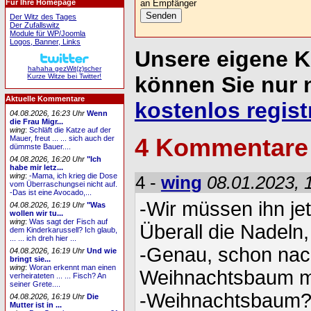
an Empfänger
Für Ihre Homepage
Der Witz des Tages
Der Zufallswitz
Module für WP/Joomla
Logos, Banner, Links
Unsere eigene 
hahaha gezWit(z)scher
Kurze Witze bei Twitter!
können Sie nur 
Aktuelle Kommentare
kostenlos regist
04.08.2026, 16:23 Uhr
Wenn
die Frau Migr...
wing
:
Schläft die Katze auf der
4 Kommentare
Mauer, freut ... ... sich auch der
dümmste Bauer....
04.08.2026, 16:20 Uhr
"Ich
habe mir letz...
wing
:
-Mama, ich krieg die Dose
4 -
wing
08.01.2023, 
vom Überraschungsei nicht auf.
-Das ist eine Avocado,...
-Wir müssen ihn je
04.08.2026, 16:19 Uhr
"Was
wollen wir tu...
wing
:
Was sagt der Fisch auf
Überall die Nadeln
dem Kinderkarussell? Ich glaub,
... ... ich dreh hier ...
-Genau, schon nach
04.08.2026, 16:19 Uhr
Und wie
bringt sie...
wing
:
Woran erkennt man einen
Weihnachtsbaum mu
verheirateten ... ... Fisch? An
seiner Grete....
-Weihnachtsbaum? 
04.08.2026, 16:19 Uhr
Die
Mutter ist in ...