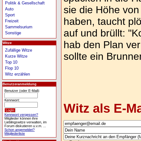
Politik & Gesellschaft
sie die Höhe von
Auto
Sport
haben, taucht plö
Freizeit
Sammelsurium
auf und brüllt: 
Sonstige
hab den Plan ver
Witze
Zufällige Witze
sollte ein Brunn
Kurze Witze
Top 10
Flop 10
Witz erzählen
Benutzeranmeldung
Benutzer (oder E-Mail):
Kennwort:
Witz als E-M
Kennwort vergessen?
Mitglieder können ihre
Lieblingswitze verwalten, im
Forum diskutieren u.v.m. ...
Schon angemeldet?
Mitgliederliste