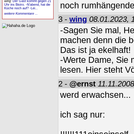
wing
:
Der Gast kommt gegen 21
noch rumhängend
Uhr ins Bistro. -N’abend, hat die
Küche noch auf? -Lei...
weitere Kommentare ...
3 -
wing
08.01.2023, 
-Sagen Sie mal, He
machen denn die b
Das ist ja ekelhaft!
-Werte Dame, Sie 
lesen. Hier steht V
2 -
@ernst
11.11.2008
werd erwachsen...
ich sag nur: