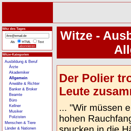
Witz des Tages
Witze - Aus
Als
HTML
Text
Al
Witze-Kategorien
Ausbildung & Beruf
Ärzte
Akademiker
Der Polier t
Allgemein
Anwälte & Richter
Leute zusamm
Banker & Broker
Beamte
Büro
... "Wir müssen e
Kellner
Musiker
hohen Rauchfang
Polizisten
Menschen & Tiere
spucken in die Hä
Länder & Nationen