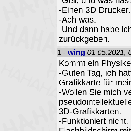
-Geil, und was has
-Einen 3D Drucker.
-Ach was.
-Und dann habe ich
zurückgeben.
1 -
wing
01.05.2021, 
Kommt ein Physike
-Guten Tag, ich hä
Grafikkarte für me
-Wollen Sie mich v
pseudointellektuell
3D-Grafikkarten.
-Funktioniert nicht.
Flachbildschirm mit