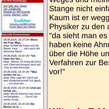
Für Ihre Homepage
Stange nicht ein
Der Witz des Tages
Der Zufallswitz
Module für WP/Joomla
Kaum ist er weg
Logos, Banner, Links
Physiker zu den 
hahaha gezWit(z)scher
Kurze Witze bei Twitter!
"da sieht man es
Aktuelle Kommentare
04.08.2026, 16:23 Uhr
Wenn
haben keine Ahnu
die Frau Migr...
wing
:
Schläft die Katze auf der
Mauer, freut ... ... sich auch der
über die Höhe un
dümmste Bauer....
04.08.2026, 16:20 Uhr
"Ich
habe mir letz...
Verfahren zur B
wing
:
-Mama, ich krieg die Dose
vom Überraschungsei nicht auf.
-Das ist eine Avocado,...
vor!"
04.08.2026, 16:19 Uhr
"Was
wollen wir tu...
wing
:
Was sagt der Fisch auf
dem Kinderkarussell? Ich glaub,
... ... ich dreh hier ...
04.08.2026, 16:19 Uhr
Und wie
bringt sie...
wing
:
Woran erkennt man einen
verheirateten ... ... Fisch? An
seiner Grete....
04.08.2026, 16:19 Uhr
Die
Mutter ist in ...