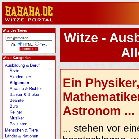
Witz des Tages
Witze - Aus
Als
HTML
Text
Al
Witze-Kategorien
Ausbildung & Beruf
Ärzte
Akademiker
Ein Physiker,
Allgemein
Anwälte & Richter
Mathematiker
Banker & Broker
Beamte
Büro
Astronom ...
Kellner
Musiker
Polizisten
... stehen vor e
Menschen & Tiere
Länder & Nationen