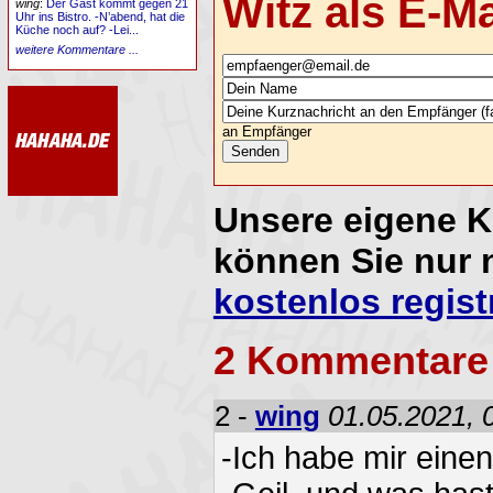
Witz als E-M
wing
:
Der Gast kommt gegen 21
Uhr ins Bistro. -N’abend, hat die
Küche noch auf? -Lei...
weitere Kommentare ...
an Empfänger
Unsere eigene 
können Sie nur 
kostenlos regist
2 Kommentare
2 -
wing
01.05.2021, 
-Ich habe mir eine