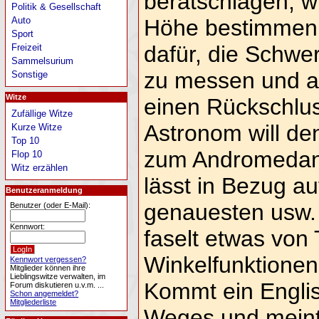
beratschlagen, w
Politik & Gesellschaft
Höhe bestimmen. 
Auto
Sport
dafür, die Schwe
Freizeit
Sammelsurium
zu messen und a
Sonstige
Witze
einen Rückschlus
Zufällige Witze
Astronom will de
Kurze Witze
Top 10
zum Andromedan
Flop 10
Witz erzählen
lässt in Bezug a
Benutzeranmeldung
genauesten usw.
Benutzer (oder E-Mail):
Kennwort:
faselt etwas von 
Winkelfunktionen 
Kennwort vergessen?
Mitglieder können ihre
Lieblingswitze verwalten, im
Kommt ein Engli
Forum diskutieren u.v.m. ...
Schon angemeldet?
Mitgliederliste
Weges und meint,