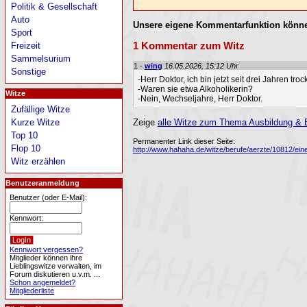
Politik & Gesellschaft
Auto
Unsere eigene Kommentarfunktion könne
Sport
1 Kommentar zum Witz
Freizeit
Sammelsurium
1 -
wing
16.05.2026, 15:12 Uhr
Sonstige
-Herr Doktor, ich bin jetzt seit drei Jahren troc
-Waren sie etwa Alkoholikerin?
Witze
-Nein, Wechseljahre, Herr Doktor.
Zufällige Witze
Zeige
alle Witze zum Thema Ausbildung & B
Kurze Witze
Top 10
Permanenter Link dieser Seite:
Flop 10
http://www.hahaha.de/witze/berufe/aerzte/10812/ein
Witz erzählen
Benutzeranmeldung
Benutzer (oder E-Mail):
Kennwort:
Kennwort vergessen?
Mitglieder können ihre
Lieblingswitze verwalten, im
Forum diskutieren u.v.m. ...
Schon angemeldet?
Mitgliederliste