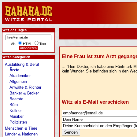
Witz des Tages
Als
HTML
Text
Eine Frau ist zum Arzt gegange
Witze-Kategorien
Ausbildung & Beruf
... "Herr Doktor, ich habe eine Fünfmark
Ärzte
kein Wunder. Sie befinden sich in den Wec
Akademiker
Allgemein
Anwälte & Richter
Banker & Broker
Beamte
Witz als E-Mail verschicken
Büro
Kellner
Musiker
Polizisten
Menschen & Tiere
Länder & Nationen