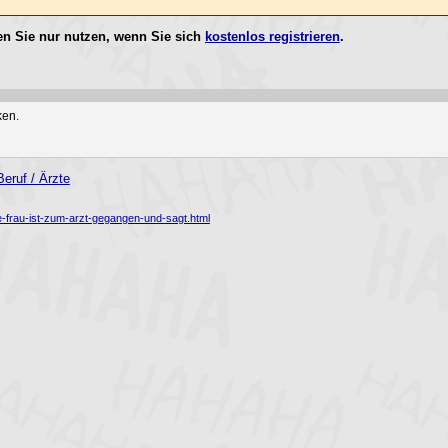
n Sie nur nutzen, wenn Sie sich
kostenlos registrieren
.
ken.
eruf / Ärzte
e-frau-ist-zum-arzt-gegangen-und-sagt.html