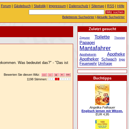
Forum
|
Gästebuch
|
Statistik
|
Impressum
|
Datenschutz
|
Sitemap
|
RSS
|
Hilfe
Beliebteste Suchwörter
|
Aktuelle Suchwörter
Zuletzt gesucht
Toilette
Zigeuner
Thorsten
Papagei
Mantafahrer
Apotheke
Apothekerin
Apotheker
Schwach
Ingo
sgekommen. Was bedeutet das?" - "Das ist
Feuerwehr
Umfrage
Bewerten Sie diesen Witz:
Buchtipps
1198 Stimmen:
Angelika Feilhauer
Englisch lernen mit Witzen.
EUR 4,95