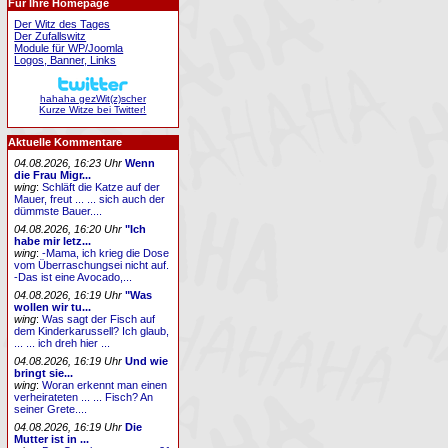
Für Ihre Homepage
Der Witz des Tages
Der Zufallswitz
Module für WP/Joomla
Logos, Banner, Links
hahaha gezWit(z)scher
Kurze Witze bei Twitter!
Aktuelle Kommentare
04.08.2026, 16:23 Uhr
Wenn
die Frau Migr...
wing
:
Schläft die Katze auf der
Mauer, freut ... ... sich auch der
dümmste Bauer....
04.08.2026, 16:20 Uhr
"Ich
habe mir letz...
wing
:
-Mama, ich krieg die Dose
vom Überraschungsei nicht auf.
-Das ist eine Avocado,...
04.08.2026, 16:19 Uhr
"Was
wollen wir tu...
wing
:
Was sagt der Fisch auf
dem Kinderkarussell? Ich glaub,
... ... ich dreh hier ...
04.08.2026, 16:19 Uhr
Und wie
bringt sie...
wing
:
Woran erkennt man einen
verheirateten ... ... Fisch? An
seiner Grete....
04.08.2026, 16:19 Uhr
Die
Mutter ist in ...