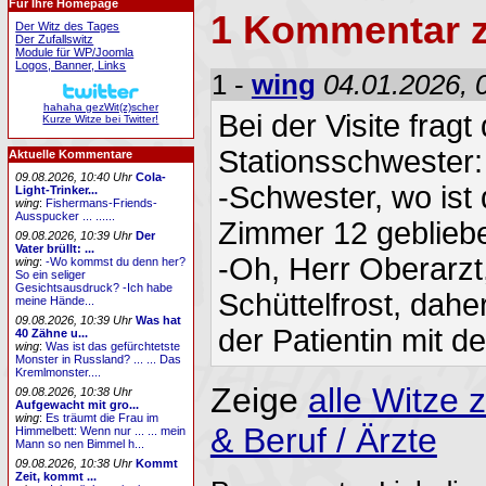
Für Ihre Homepage
1 Kommentar 
Der Witz des Tages
Der Zufallswitz
Module für WP/Joomla
Logos, Banner, Links
1 -
wing
04.01.2026, 
hahaha gezWit(z)scher
Bei der Visite fragt
Kurze Witze bei Twitter!
Stationsschwester:
Aktuelle Kommentare
09.08.2026, 10:40 Uhr
Cola-
-Schwester, wo ist
Light-Trinker...
wing
:
Fishermans-Friends-
Ausspucker ... ......
Zimmer 12 geblieb
09.08.2026, 10:39 Uhr
Der
Vater brüllt: ...
-Oh, Herr Oberarzt,
wing
:
-Wo kommst du denn her?
So ein seliger
Gesichtsausdruck? -Ich habe
Schüttelfrost, dahe
meine Hände...
09.08.2026, 10:39 Uhr
Was hat
der Patientin mit d
40 Zähne u...
wing
:
Was ist das gefürchtetste
Monster in Russland? ... ... Das
Kremlmonster....
Zeige
alle Witze
09.08.2026, 10:38 Uhr
Aufgewacht mit gro...
wing
:
Es träumt die Frau im
& Beruf / Ärzte
Himmelbett: Wenn nur ... ... mein
Mann so nen Bimmel h...
09.08.2026, 10:38 Uhr
Kommt
Zeit, kommt ...