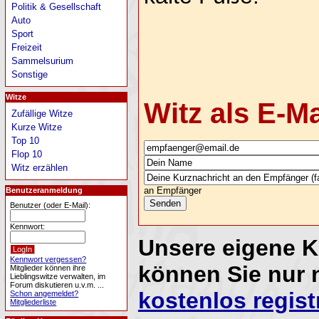
Politik & Gesellschaft
Auto
Sport
Freizeit
Sammelsurium
Sonstige
Witze
Witz als E-M
Zufällige Witze
Kurze Witze
Top 10
Flop 10
Witz erzählen
an Empfänger
Benutzeranmeldung
Benutzer (oder E-Mail):
Kennwort:
Unsere eigene 
Kennwort vergessen?
können Sie nur 
Mitglieder können ihre
Lieblingswitze verwalten, im
Forum diskutieren u.v.m. ...
kostenlos regist
Schon angemeldet?
Mitgliederliste