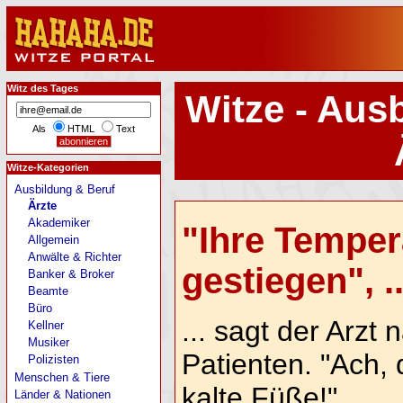
Witz des Tages
Witze - Aus
Als
HTML
Text
Witze-Kategorien
Ausbildung & Beruf
Ärzte
Akademiker
"Ihre Tempera
Allgemein
Anwälte & Richter
gestiegen", ..
Banker & Broker
Beamte
Büro
... sagt der Arzt
Kellner
Musiker
Patienten. "Ach,
Polizisten
Menschen & Tiere
kalte Füße!"
Länder & Nationen