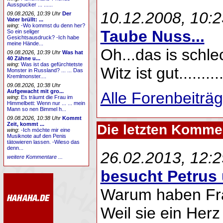
Ausspucker ... ......
10.12.2008, 10:2
09.08.2026, 10:39 Uhr
Der
Vater brüllt: ...
wing
:
-Wo kommst du denn her?
Taube Nuss...
So ein seliger
Gesichtsausdruck? -Ich habe
meine Hände...
Oh...das is schlech
09.08.2026, 10:39 Uhr
Was hat
40 Zähne u...
wing
:
Was ist das gefürchtetste
Witz ist gut..........
Monster in Russland? ... ... Das
Kremlmonster....
09.08.2026, 10:38 Uhr
Aufgewacht mit gro...
Alle Forenbeiträge
wing
:
Es träumt die Frau im
Himmelbett: Wenn nur ... ... mein
Mann so nen Bimmel h...
09.08.2026, 10:38 Uhr
Kommt
Zeit, kommt ...
Die letzten Komm
wing
:
-Ich möchte mir eine
Musiknote auf den Penis
tätowieren lassen. -Wieso das
denn...
26.02.2013, 12:2
weitere Kommentare ...
besucht Petrus 
Warum haben Fra
Weil sie ein Her