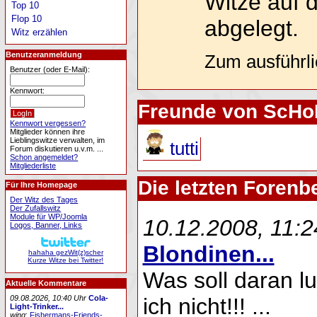
Witze auf 
Top 10
Flop 10
abgelegt.
Witz erzählen
Benutzeranmeldung
Zum ausführl
Benutzer (oder E-Mail):
Kennwort:
Freunde von ScH
Kennwort vergessen?
Mitglieder können ihre
Lieblingswitze verwalten, im
tutti
Forum diskutieren u.v.m. ...
Schon angemeldet?
Mitgliederliste
Die letzten Foren
Für Ihre Homepage
Der Witz des Tages
Der Zufallswitz
Module für WP/Joomla
10.12.2008, 11:2
Logos, Banner, Links
Blondinen...
hahaha gezWit(z)scher
Kurze Witze bei Twitter!
Was soll daran lu
Aktuelle Kommentare
09.08.2026, 10:40 Uhr
Cola-
ich nicht!!! ...
Light-Trinker...
wing
:
Fishermans-Friends-