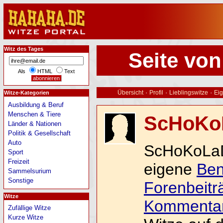
Witz des Tages
Seite vo
Als
HTML
Text
·
·
·
Übersicht
Profil
Lieblingswitze
Eig
Witze-Kategorien
Ausbildung & Beruf
Menschen & Tiere
ScHoKo
Länder & Nationen
Politik & Gesellschaft
Auto
ScHoKoLaDe
Sport
Freizeit
eigene
Ben
Sammelsurium
Sonstige
Forenbeitr
Witze
Kommenta
Zufällige Witze
Kurze Witze