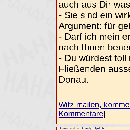
auch aus Dir wa
- Sie sind ein wi
Argument: für ge
- Darf ich mein 
nach Ihnen ben
- Du würdest tol
Fließenden ausse
Donau.
Witz mailen, komment
Kommentare
]
[
Sammelsurium
-
Sonstige Sprüche
]