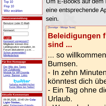
Um E-Books auf dem i
Top 10
Flop 10
eine entsprechende A
Witz erzählen
sein.
Benutzeranmeldung
Benutzer (oder E-Mail):
[
Sonstige
-
Witzige Texte
]
Kennwort:
Beleidigungen f
Kennwort vergessen?
sind ...
Mitglieder können ihre
Lieblingswitze verwalten, im
Forum diskutieren u.v.m. ...
... so willkommen
Schon angemeldet?
Mitgliederliste
Bumsen.
Für Ihre Homepage
Der Witz des Tages
Der Zufallswitz
- In zehn Minute
Module für WP/Joomla
Logos, Banner, Links
könntest dich üb
hahaha gezWit(z)scher
Kurze Witze bei Twitter!
- Ein Tag ohne di
Aktuelle Kommentare
Urlaub.
09.08.2026, 10:40 Uhr
Cola-
Light-Trinker...
wing
:
Fishermans-Friends-