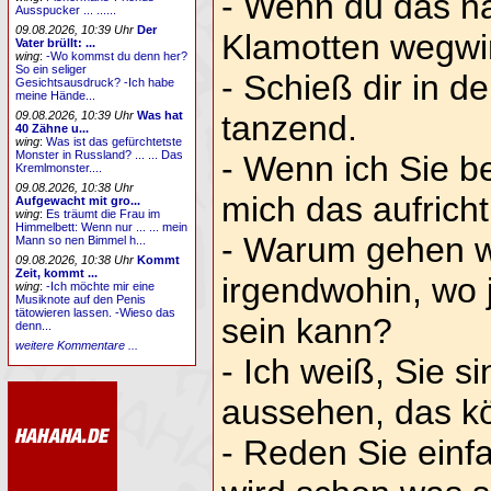
- Wenn du das n
Ausspucker ... ......
09.08.2026, 10:39 Uhr
Der
Klamotten wegwirf
Vater brüllt: ...
wing
:
-Wo kommst du denn her?
So ein seliger
- Schieß dir in d
Gesichtsausdruck? -Ich habe
meine Hände...
09.08.2026, 10:39 Uhr
Was hat
tanzend.
40 Zähne u...
wing
:
Was ist das gefürchtetste
Monster in Russland? ... ... Das
- Wenn ich Sie be
Kremlmonster....
09.08.2026, 10:38 Uhr
mich das aufricht
Aufgewacht mit gro...
wing
:
Es träumt die Frau im
Himmelbett: Wenn nur ... ... mein
- Warum gehen wi
Mann so nen Bimmel h...
09.08.2026, 10:38 Uhr
Kommt
Zeit, kommt ...
irgendwohin, wo j
wing
:
-Ich möchte mir eine
Musiknote auf den Penis
tätowieren lassen. -Wieso das
sein kann?
denn...
weitere Kommentare ...
- Ich weiß, Sie si
aussehen, das k
- Reden Sie einf