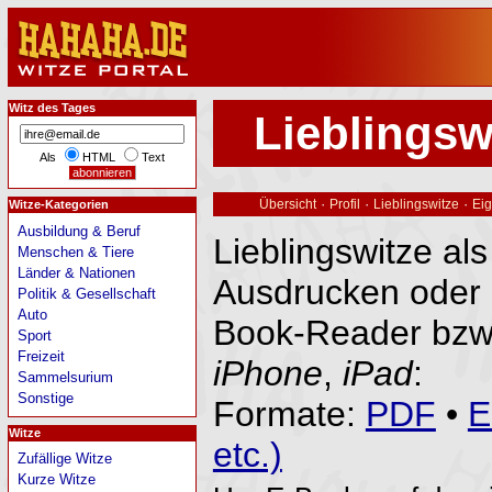
Witz des Tages
Lieblingsw
Als
HTML
Text
·
·
·
Übersicht
Profil
Lieblingswitze
Eig
Witze-Kategorien
Ausbildung & Beruf
Lieblingswitze al
Menschen & Tiere
Länder & Nationen
Ausdrucken oder 
Politik & Gesellschaft
Auto
Book-Reader bzw
Sport
Freizeit
iPhone
,
iPad
:
Sammelsurium
Sonstige
Formate:
PDF
•
E
Witze
etc.)
Zufällige Witze
Kurze Witze