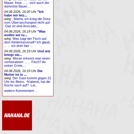
Mauer, freut ... ... sich auch der
dümmste Bauer....
04.08.2026, 16:20 Uhr
"Ich
habe mir letz...
wing
:
-Mama, ich krieg die Dose
vom Überraschungsei nicht auf.
-Das ist eine Avocado,...
04.08.2026, 16:19 Uhr
"Was
wollen wir tu...
wing
:
Was sagt der Fisch auf
dem Kinderkarussell? Ich glaub,
... ... ich dreh hier ...
04.08.2026, 16:19 Uhr
Und wie
bringt sie...
wing
:
Woran erkennt man einen
verheirateten ... ... Fisch? An
seiner Grete....
04.08.2026, 16:19 Uhr
Die
Mutter ist in ...
wing
:
Der Gast kommt gegen 21
Uhr ins Bistro. -N’abend, hat die
Küche noch auf? -Lei...
weitere Kommentare ...