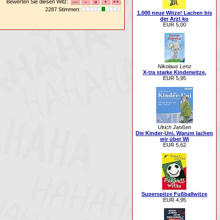
Bewerten Sie diesen Witz:
2287 Stimmen:
1.000 neue Witze! Lachen bis
der Arzt ko
EUR 5,00
Nikolaus Lenz
X-tra starke Kinderwitze.
EUR 5,95
Ulrich Janßen
Die Kinder-Uni. Warum lachen
wir über Wi
EUR 5,62
Superspitze Fußballwitze
EUR 4,95