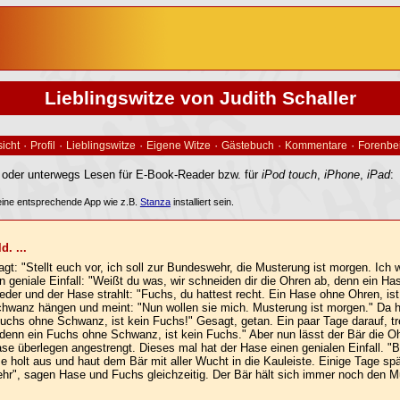
Lieblingswitze von Judith Schaller
·
·
·
·
·
·
icht
Profil
Lieblingswitze
Eigene Witze
Gästebuch
Kommentare
Forenbe
der unterwegs Lesen für E-Book-Reader bzw. für
iPod touch
,
iPhone
,
iPad
:
ine entsprechende App wie z.B.
Stanza
installiert sein.
. ...
t: "Stellt euch vor, ich soll zur Bundeswehr, die Musterung ist morgen. Ich wi
n geniale Einfall: "Weißt du was, wir schneiden dir die Ohren ab, denn ein Ha
ieder und der Hase strahlt: "Fuchs, du hattest recht. Ein Hase ohne Ohren, is
wanz hängen und meint: "Nun wollen sie mich. Musterung ist morgen." Da hat
chs ohne Schwanz, ist kein Fuchs!" Gesagt, getan. Ein paar Tage darauf, tre
denn ein Fuchs ohne Schwanz, ist kein Fuchs." Aber nun lässt der Bär die 
se überlegen angestrengt. Dieses mal hat der Hase einen genialen Einfall. "B
e holt aus und haut dem Bär mit aller Wucht in die Kauleiste. Einige Tage spät
hr", sagen Hase und Fuchs gleichzeitig. Der Bär hält sich immer noch den M