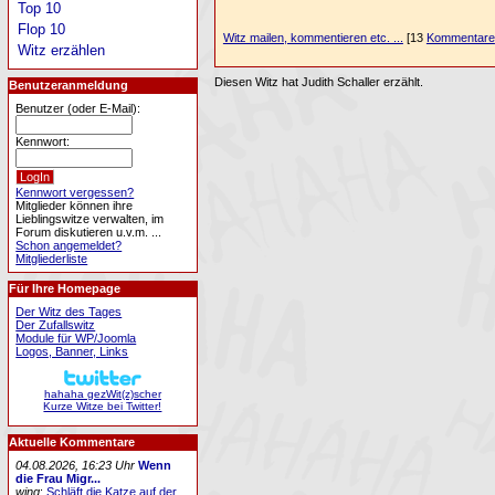
Top 10
Flop 10
Witz mailen, kommentieren etc. ...
[13
Kommentare
Witz erzählen
Diesen Witz hat Judith Schaller erzählt.
Benutzeranmeldung
Benutzer (oder E-Mail):
Kennwort:
Kennwort vergessen?
Mitglieder können ihre
Lieblingswitze verwalten, im
Forum diskutieren u.v.m. ...
Schon angemeldet?
Mitgliederliste
Für Ihre Homepage
Der Witz des Tages
Der Zufallswitz
Module für WP/Joomla
Logos, Banner, Links
hahaha gezWit(z)scher
Kurze Witze bei Twitter!
Aktuelle Kommentare
04.08.2026, 16:23 Uhr
Wenn
die Frau Migr...
wing
:
Schläft die Katze auf der