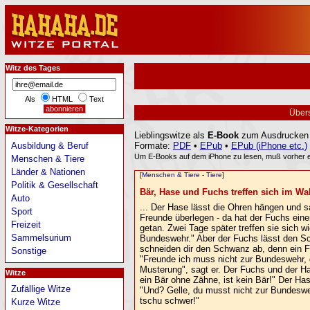
Witz des Tages
Als
HTML
Text
Übers
Witze-Kategorien
Lieblingswitze als
E-Book
zum Ausdrucken o
Formate:
PDF
•
EPub
•
EPub (iPhone etc.)
Ausbildung & Beruf
Um E-Books auf dem iPhone zu lesen, muß vorher e
Menschen & Tiere
Länder & Nationen
[
Menschen & Tiere
-
Tiere
]
Politik & Gesellschaft
Bär, Hase und Fuchs treffen sich im Wald
Auto
... Der Hase lässt die Ohren hängen und sag
Sport
Freunde überlegen - da hat der Fuchs eine
Freizeit
getan. Zwei Tage später treffen sie sich w
Sammelsurium
Bundeswehr." Aber der Fuchs lässt den Sch
schneiden dir den Schwanz ab, denn ein Fu
Sonstige
"Freunde ich muss nicht zur Bundeswehr, 
Musterung", sagt er. Der Fuchs und der Ha
Witze
ein Bär ohne Zähne, ist kein Bär!" Der Has
Zufällige Witze
"Und? Gelle, du musst nicht zur Bundeswe
tschu schwer!"
Kurze Witze