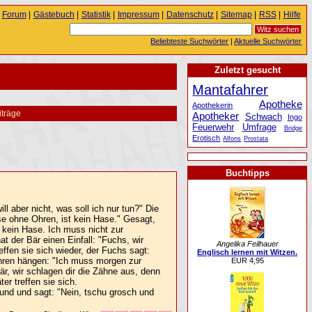
Forum
|
Gästebuch
|
Statistik
|
Impressum
|
Datenschutz
|
Sitemap
|
RSS
|
Hilfe
Beliebteste Suchwörter
|
Aktuelle Suchwörter
Zuletzt gesucht
Mantafahrer
Apotheke
Apothekerin
iträge
Apotheker
Schwach
Ingo
Feuerwehr
Umfrage
Bridge
Erotisch
Alfons
Prostata
Buchtipps
ll aber nicht, was soll ich nur tun?" Die
se ohne Ohren, ist kein Hase." Gesagt,
t kein Hase. Ich muss nicht zur
 der Bär einen Einfall: "Fuchs, wir
Angelika Feilhauer
ffen sie sich wieder, der Fuchs sagt:
Englisch lernen mit Witzen.
Ohren hängen: "Ich muss morgen zur
EUR 4,95
är, wir schlagen dir die Zähne aus, denn
er treffen sie sich.
und und sagt: "Nein, tschu grosch und