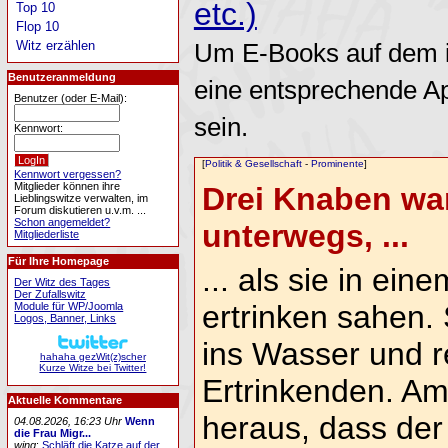
etc.)
Top 10
Flop 10
Witz erzählen
Um E-Books auf dem i
Benutzeranmeldung
eine entsprechende A
Benutzer (oder E-Mail):
sein.
Kennwort:
[
Politik & Gesellschaft
-
Prominente
]
Kennwort vergessen?
Mitglieder können ihre
Drei Knaben wa
Lieblingswitze verwalten, im
Forum diskutieren u.v.m. ...
Schon angemeldet?
unterwegs, ...
Mitgliederliste
Für Ihre Homepage
... als sie in ei
Der Witz des Tages
Der Zufallswitz
ertrinken sahen. 
Module für WP/Joomla
Logos, Banner, Links
ins Wasser und r
hahaha gezWit(z)scher
Kurze Witze bei Twitter!
Ertrinkenden. Am 
Aktuelle Kommentare
heraus, dass der 
04.08.2026, 16:23 Uhr
Wenn
die Frau Migr...
wing
:
Schläft die Katze auf der