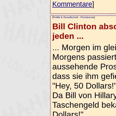
Kommentare
]
[
Politik & Gesellschaft
-
Prominente
]
Bill Clinton abs
jeden ...
... Morgen im gle
Morgens passiert
aussehende Prosti
dass sie ihm gefie
"Hey, 50 Dollars!
Da Bill von Hillar
Taschengeld beka
Dollars!"