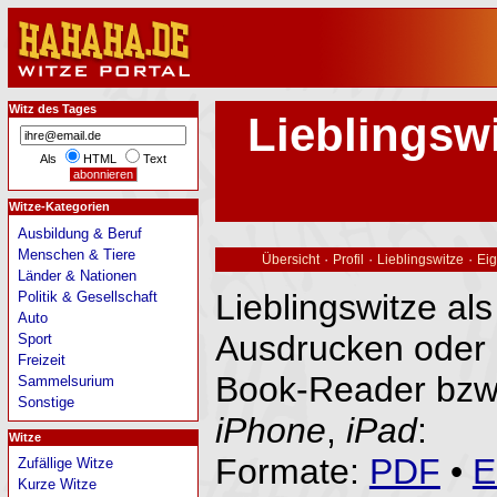
Witz des Tages
Lieblingsw
Als
HTML
Text
Witze-Kategorien
Ausbildung & Beruf
Menschen & Tiere
·
·
·
Übersicht
Profil
Lieblingswitze
Eig
Länder & Nationen
Lieblingswitze al
Politik & Gesellschaft
Auto
Ausdrucken oder 
Sport
Freizeit
Book-Reader bzw
Sammelsurium
Sonstige
iPhone
,
iPad
:
Witze
Formate:
PDF
•
E
Zufällige Witze
Kurze Witze