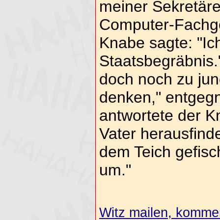
meiner Sekretäre
Computer-Fachges
Knabe sagte: "Ic
Staatsbegräbnis.
doch noch zu jun
denken," entgegne
antwortete der K
Vater herausfinde
dem Teich gefisch
um."
Witz mailen, komment