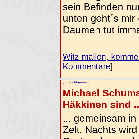
sein Befinden nun
unten geht´s mir 
Daumen tut immer
Witz mailen, komment
Kommentare
]
[
Sport
-
Allgemein
]
Michael Schuma
Häkkinen sind ..
... gemeinsam in
Zelt. Nachts wird