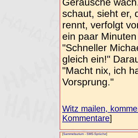
Geräusche wach. 
schaut, sieht er
rennt, verfolgt v
ein paar Minuten
"Schneller Michae
gleich ein!" Dar
"Macht nix, ich 
Vorsprung."
Witz mailen, komment
Kommentare
]
[
Sammelsurium
-
SMS-Sprüche
]