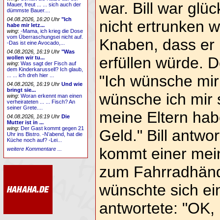
war. Bill war glüc
Mauer, freut ... ... sich auch der
dümmste Bauer....
04.08.2026, 16:20 Uhr
"Ich
nicht ertrunken w
habe mir letz...
wing
:
-Mama, ich krieg die Dose
vom Überraschungsei nicht auf.
Knaben, dass er 
-Das ist eine Avocado,...
04.08.2026, 16:19 Uhr
"Was
erfüllen würde. 
wollen wir tu...
wing
:
Was sagt der Fisch auf
dem Kinderkarussell? Ich glaub,
... ... ich dreh hier ...
"Ich wünsche mir
04.08.2026, 16:19 Uhr
Und wie
bringt sie...
wünsche ich mir 
wing
:
Woran erkennt man einen
verheirateten ... ... Fisch? An
seiner Grete....
meine Eltern ha
04.08.2026, 16:19 Uhr
Die
Mutter ist in ...
wing
:
Der Gast kommt gegen 21
Geld." Bill antwo
Uhr ins Bistro. -N’abend, hat die
Küche noch auf? -Lei...
kommt einer mein
weitere Kommentare ...
zum Fahrradhändl
wünschte sich ei
antwortete: "OK