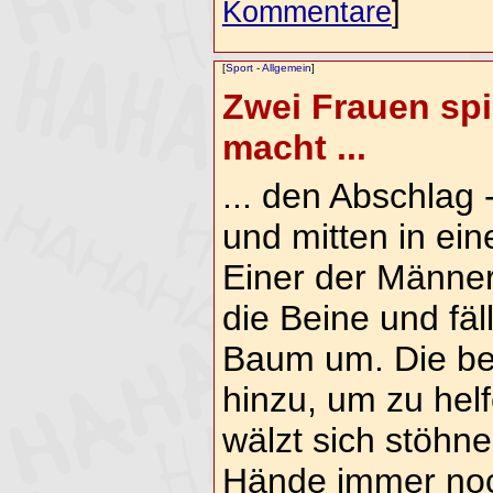
Kommentare
]
[
Sport
-
Allgemein
]
Zwei Frauen spi
macht ...
... den Abschlag -
und mitten in ein
Einer der Männer
die Beine und fäll
Baum um. Die be
hinzu, um zu hel
wälzt sich stöhn
Hände immer no