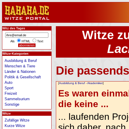
Witz des Tages
Witze z
Als
HTML
Text
Lac
Witze-Kategorien
Ausbildung & Beruf
Menschen & Tiere
Die passends
Länder & Nationen
Politik & Gesellschaft
Auto
[
Ausbildung & Beruf
-
Akademiker
]
Sport
Es waren einmal
Freizeit
Sammelsurium
die keine ...
Sonstige
... laufenden Pro
Witze
Zufällige Witze
sich daher, nach
Kurze Witze