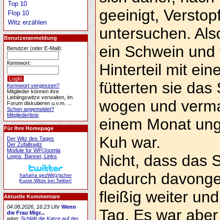
Top 10
geeinigt, Versto
Flop 10
Witz erzählen
untersuchen. Also
Benutzeranmeldung
ein Schwein und 
Benutzer (oder E-Mail):
Kennwort:
Hinterteil mit e
fütterten sie das
Kennwort vergessen?
Mitglieder können ihre
Lieblingswitze verwalten, im
wogen und verma
Forum diskutieren u.v.m. ...
Schon angemeldet?
Mitgliederliste
einem Monat ung
Für Ihre Homepage
Kuh war.
Der Witz des Tages
Der Zufallswitz
Module für WP/Joomla
Nicht, dass das
Logos, Banner, Links
dadurch davonget
hahaha gezWit(z)scher
Kurze Witze bei Twitter!
fleißig weiter u
Aktuelle Kommentare
04.08.2026, 16:23 Uhr
Wenn
Tag. Es war aber
die Frau Migr...
wing
:
Schläft die Katze auf der