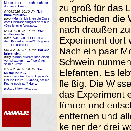
Mauer, freut ... ... sich auch der
zu groß für das 
dümmste Bauer....
04.08.2026, 16:20 Uhr
"Ich
habe mir letz...
entschieden die 
wing
:
-Mama, ich krieg die Dose
vom Überraschungsei nicht auf.
-Das ist eine Avocado,...
nach draußen zu
04.08.2026, 16:19 Uhr
"Was
wollen wir tu...
Experiment dort 
wing
:
Was sagt der Fisch auf
dem Kinderkarussell? Ich glaub,
... ... ich dreh hier ...
Nach ein paar M
04.08.2026, 16:19 Uhr
Und wie
bringt sie...
wing
:
Woran erkennt man einen
Schwein nunmehr
verheirateten ... ... Fisch? An
seiner Grete....
04.08.2026, 16:19 Uhr
Die
Elefanten. Es le
Mutter ist in ...
wing
:
Der Gast kommt gegen 21
Uhr ins Bistro. -N’abend, hat die
fleißig. Die Wiss
Küche noch auf? -Lei...
weitere Kommentare ...
das Experiment ei
führen und entsc
entfernen und all
keiner der drei wo