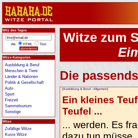
Witz des Tages
Witze zum 
Als
HTML
Text
Ei
Witze-Kategorien
Ausbildung & Beruf
Menschen & Tiere
Die passends
Länder & Nationen
Politik & Gesellschaft
Auto
[
Ausbildung & Beruf
-
Allgemein
]
Sport
Ein kleines Teuf
Freizeit
Sammelsurium
Teufel ...
Sonstige
... werden. Es fr
Witze
Zufällige Witze
dazu tun müsse.
Kurze Witze