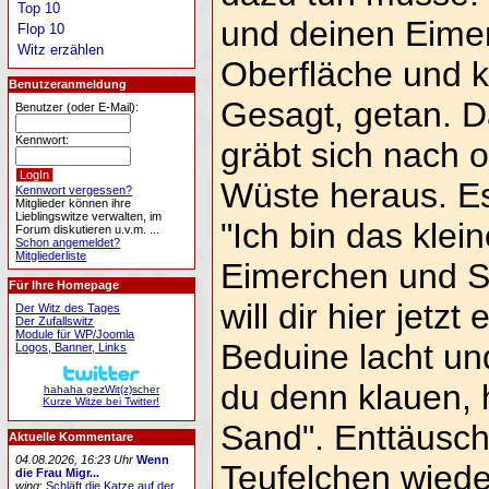
Top 10
und deinen Eimer
Flop 10
Witz erzählen
Oberfläche und k
Benutzeranmeldung
Gesagt, getan. D
Benutzer (oder E-Mail):
Kennwort:
gräbt sich nach 
Wüste heraus. Es 
Kennwort vergessen?
Mitglieder können ihre
Lieblingswitze verwalten, im
"Ich bin das klei
Forum diskutieren u.v.m. ...
Schon angemeldet?
Mitgliederliste
Eimerchen und S
Für Ihre Homepage
will dir hier jetz
Der Witz des Tages
Der Zufallswitz
Module für WP/Joomla
Beduine lacht und
Logos, Banner, Links
du denn klauen, h
hahaha gezWit(z)scher
Kurze Witze bei Twitter!
Sand". Enttäusc
Aktuelle Kommentare
04.08.2026, 16:23 Uhr
Wenn
Teufelchen wiede
die Frau Migr...
wing
:
Schläft die Katze auf der