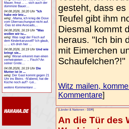
Mauer, freut ... ... sich auch der
gesteht, dass es 
dümmste Bauer....
04.08.2026, 16:20 Uhr
"Ich
habe mir letz...
Teufel gibt ihm 
wing
:
-Mama, ich krieg die Dose
vom Überraschungsei nicht auf.
-Das ist eine Avocado,...
Diesmal kommt d
04.08.2026, 16:19 Uhr
"Was
wollen wir tu...
heraus. "Ich bin 
wing
:
Was sagt der Fisch auf
dem Kinderkarussell? Ich glaub,
... ... ich dreh hier ...
mit Eimerchen und
04.08.2026, 16:19 Uhr
Und wie
bringt sie...
wing
:
Woran erkennt man einen
Schaufelchen?!"
verheirateten ... ... Fisch? An
seiner Grete....
04.08.2026, 16:19 Uhr
Die
Mutter ist in ...
wing
:
Der Gast kommt gegen 21
Uhr ins Bistro. -N’abend, hat die
Küche noch auf? -Lei...
Witz mailen, komment
weitere Kommentare ...
Kommentare
]
[
Länder & Nationen
-
DDR
]
An die Tür des