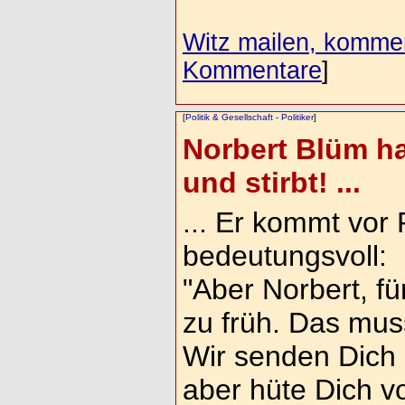
Witz mailen, komment
Kommentare
]
[
Politik & Gesellschaft
-
Politiker
]
Norbert Blüm ha
und stirbt! ...
... Er kommt vor 
bedeutungsvoll:
"Aber Norbert, für
zu früh. Das muss
Wir senden Dich 
aber hüte Dich v