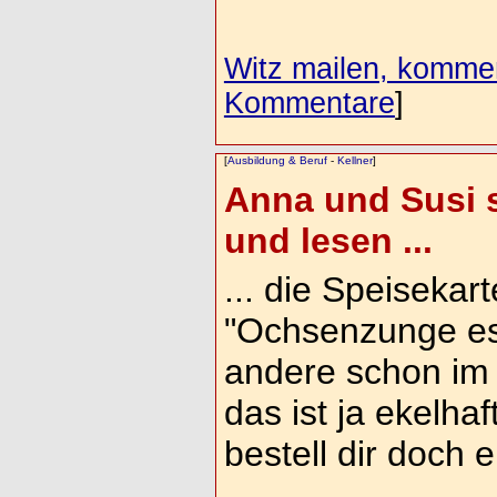
Witz mailen, komment
Kommentare
]
[
Ausbildung & Beruf
-
Kellner
]
Anna und Susi s
und lesen ...
... die Speisekar
"Ochsenzunge es
andere schon im
das ist ja ekelha
bestell dir doch e