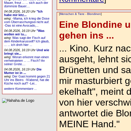
Mauer, freut ... ... sich auch der
dümmste Bauer....
04.08.2026, 16:20 Uhr
"Ich
[
Menschen & Tiere
-
Blondinen
]
habe mir letz...
wing
:
-Mama, ich krieg die Dose
Eine Blondine u
vom Überraschungsei nicht auf.
-Das ist eine Avocado,...
04.08.2026, 16:19 Uhr
"Was
gehen ins ...
wollen wir tu...
wing
:
Was sagt der Fisch auf
dem Kinderkarussell? Ich glaub,
... Kino. Kurz n
... ... ich dreh hier ...
04.08.2026, 16:19 Uhr
Und wie
bringt sie...
ausgeht, lehnt si
wing
:
Woran erkennt man einen
verheirateten ... ... Fisch? An
seiner Grete....
Brünetten und s
04.08.2026, 16:19 Uhr
Die
Mutter ist in ...
wing
:
Der Gast kommt gegen 21
mir masturbiert ge
Uhr ins Bistro. -N’abend, hat die
Küche noch auf? -Lei...
ekelhaft", meint 
weitere Kommentare ...
von hier verschwi
antwortet die Blo
MEINE Hand."