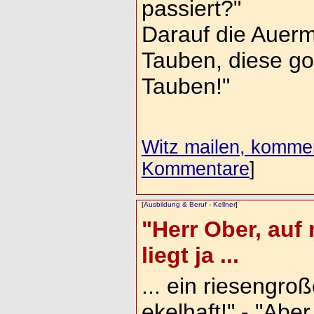
passiert?"
Darauf die Auer
Tauben, diese g
Tauben!"
Witz mailen, komment
Kommentare
]
[
Ausbildung & Beruf
-
Kellner
]
"Herr Ober, auf
liegt ja ...
... ein riesengroß
ekelhaft!" - "Abe