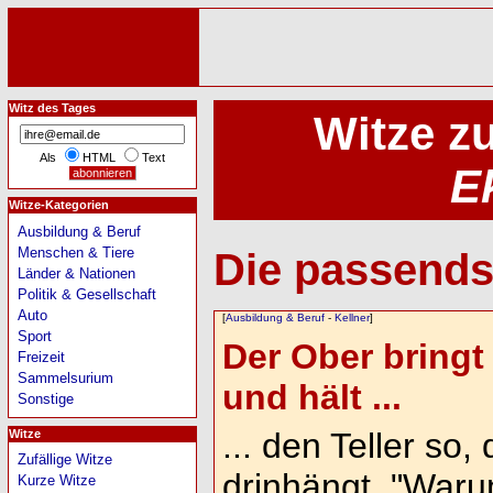
Witz des Tages
Witze z
Als
HTML
Text
E
Witze-Kategorien
Ausbildung & Beruf
Menschen & Tiere
Die passends
Länder & Nationen
Politik & Gesellschaft
Auto
[
Ausbildung & Beruf
-
Kellner
]
Sport
Der Ober bringt
Freizeit
Sammelsurium
und hält ...
Sonstige
... den Teller so,
Witze
Zufällige Witze
drinhängt. "Waru
Kurze Witze