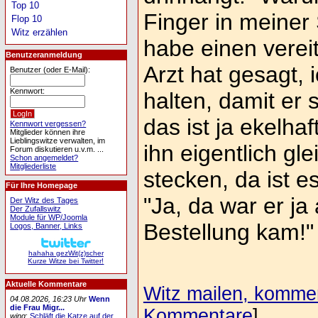
Top 10
Finger in meiner 
Flop 10
Witz erzählen
habe einen verei
Benutzeranmeldung
Arzt hat gesagt, 
Benutzer (oder E-Mail):
Kennwort:
halten, damit er sc
das ist ja ekelha
Kennwort vergessen?
Mitglieder können ihre
Lieblingswitze verwalten, im
ihn eigentlich gle
Forum diskutieren u.v.m. ...
Schon angemeldet?
Mitgliederliste
stecken, da ist 
Für Ihre Homepage
"Ja, da war er ja 
Der Witz des Tages
Der Zufallswitz
Module für WP/Joomla
Bestellung kam!"
Logos, Banner, Links
hahaha gezWit(z)scher
Kurze Witze bei Twitter!
Aktuelle Kommentare
Witz mailen, komment
04.08.2026, 16:23 Uhr
Wenn
die Frau Migr...
Kommentare
]
wing
:
Schläft die Katze auf der