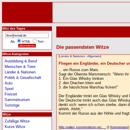
Witz des Tages
Als
HTML
Text
Die passendsten Witze
Witze-Kategorien
[
Länder & Nationen
-
Allgemein
]
Ausbildung & Beruf
Fliegen ein Engländer, ein Deutscher un
Menschen & Tiere
... ein Russe zum Mars.
Länder & Nationen
Sagt der Oberste Marsmensch: "Wenn ihr wi
Politik & Gesellschaft
1. Ein Glas Whisky trinken
2. den Drachen töten und
Auto
3. die hässlichste Marsfrau ficken!"
Sport
Freizeit
Der Engländer trinkt ein Glas Whisky und 
Sammelsurium
Der Deutsche trinkt auch das Glas Whisky
denkt sich: wenn ich schon sterbe, dann d
Sonstige
ahhhh, ihhhh."
Kommt der Russe aus der Höhle und fragt: "
Witze
Zufällige Witze
Kurze Witze
Witz mailen, kommentieren etc. ...
[2
Kommentare
]