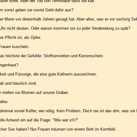
er stirbt. Aber der Tod von Terminator lässt sie kalt.
 sonst geben sie soviel Geld dafür aus?
r Mann vor dreieinhalb Jahren gesagt hat. Aber alles, was er vor sechzig S
 Uhr nicht deuten. Oder warum kommen sie zu jeder Verabredung zu spät?
 Pflicht ist, als Opfer.
Frauen kuscheln.
as höchste der Gefühle: Stoffservietten und Kerzenschein.
angenhaut?
keit und Fürsorge, die eine gute Kellnerin auszeichnen.
alt und hässlich sind.
r stellen sie Blumen auf unsere Gräber.
lles.
eimal soviel Koffer, wie nötig. Kein Problem. Doch nie ist das drin, was sie 
elle Antwort ein auf die Frage: "Wie war ich?"
ker Sex haben? Nur Frauen träumen von einem Bett im Kornfeld.