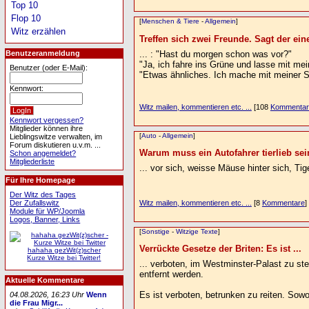
Top 10
Flop 10
[
Menschen & Tiere
-
Allgemein
]
Witz erzählen
Treffen sich zwei Freunde. Sagt der eine
... : "Hast du morgen schon was vor?"
Benutzeranmeldung
"Ja, ich fahre ins Grüne und lasse mit m
Benutzer (oder E-Mail):
"Etwas ähnliches. Ich mache mit meiner S
Kennwort:
Witz mailen, kommentieren etc. ...
[108
Kommentar
Kennwort vergessen?
Mitglieder können ihre
[
Auto
-
Allgemein
]
Lieblingswitze verwalten, im
Forum diskutieren u.v.m. ...
Warum muss ein Autofahrer tierlieb sei
Schon angemeldet?
Mitgliederliste
... vor sich, weisse Mäuse hinter sich, T
Für Ihre Homepage
Der Witz des Tages
Der Zufallswitz
Witz mailen, kommentieren etc. ...
[8
Kommentare
]
Module für WP/Joomla
Logos, Banner, Links
[
Sonstige
-
Witzige Texte
]
Verrückte Gesetze der Briten: Es ist ...
hahaha gezWit(z)scher
Kurze Witze bei Twitter!
... verboten, im Westminster-Palast zu s
entfernt werden.
Aktuelle Kommentare
Es ist verboten, betrunken zu reiten. Sow
04.08.2026, 16:23 Uhr
Wenn
die Frau Migr...