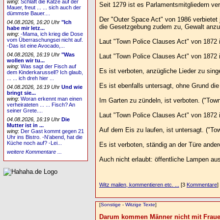
wing
:
Schläft die Katze auf der
Seit 1279 ist es Parlamentsmitgliedern ve
Mauer, freut ... ... sich auch der
dümmste Bauer....
Der "Outer Space Act" von 1986 verbietet 
04.08.2026, 16:20 Uhr
"Ich
die Gesetzgebung zudem zu, Gewalt anzuor
habe mir letz...
wing
:
-Mama, ich krieg die Dose
vom Überraschungsei nicht auf.
Laut "Town Police Clauses Act" von 1872 
-Das ist eine Avocado,...
04.08.2026, 16:19 Uhr
"Was
Laut "Town Police Clauses Act" von 1872 
wollen wir tu...
wing
:
Was sagt der Fisch auf
Es ist verboten, anzügliche Lieder zu sin
dem Kinderkarussell? Ich glaub,
... ... ich dreh hier ...
Es ist ebenfalls untersagt, ohne Grund di
04.08.2026, 16:19 Uhr
Und wie
bringt sie...
wing
:
Woran erkennt man einen
Im Garten zu zündeln, ist verboten. ("Tow
verheirateten ... ... Fisch? An
seiner Grete....
Laut "Town Police Clauses Act" von 1872 i
04.08.2026, 16:19 Uhr
Die
Mutter ist in ...
Auf dem Eis zu laufen, ist untersagt. ("T
wing
:
Der Gast kommt gegen 21
Uhr ins Bistro. -N’abend, hat die
Küche noch auf? -Lei...
Es ist verboten, ständig an der Türe ander
weitere Kommentare ...
Auch nicht erlaubt: öffentliche Lampen a
Witz mailen, kommentieren etc. ...
[3
Kommentare
]
[
Sonstige
-
Witzige Texte
]
Darum kommen Männer nicht mit Frauen 