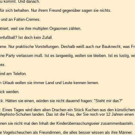
rau kommt. Und danach.
ür sich behalten. Nur ihrem Freund gegenüber sagen sie nichts.
 und an Falten-Cremes.
iert, weil sie ihre multiplen Orgasmen zählen.
fußball? Ist doch kein Zufall.
ume. Nur praktische Vorstellungen. Deshalb weiß auch nur Bauknecht, was F
 Party verlassen muß. Ist es langweilig, wollen sie bleiben. Ist es lustig, w
Sex.
sind am Telefon.
m Urlaub wollen sie immer Land und Leute kennen lernen.
ick werden.
 Hätten sie einen, würden sie nicht dauernd fragen: "Steht mir das?"
 Eines Tages wird dem alten Drachen ein Stück Kuchen aus den künstlichen Z
 Mephisto-Schuhen landen. Das ist die Frau, der Sie noch vor 12 Jahren ein
nnen sie nicht mal den Inhalt der Kinderüberraschungseier zusammenbasteln.
e Vogelscheuchen als Freundinnen, die alles besser wissen als ihre Männer.