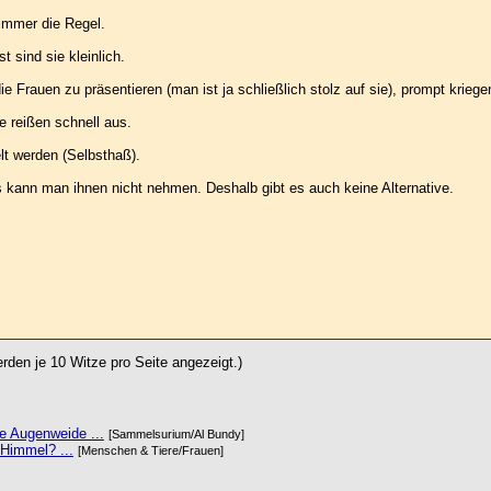
immer die Regel.
 sind sie kleinlich.
Frauen zu präsentieren (man ist ja schließlich stolz auf sie), prompt kriegen
e reißen schnell aus.
lt werden (Selbsthaß).
 kann man ihnen nicht nehmen. Deshalb gibt es auch keine Alternative.
rden je 10 Witze pro Seite angezeigt.)
ne Augenweide ...
[Sammelsurium/Al Bundy]
Himmel? ...
[Menschen & Tiere/Frauen]