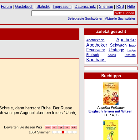
Forum
|
Gästebuch
|
Statistik
|
Impressum
|
Datenschutz
|
Sitemap
|
RSS
|
Hilfe
Beliebteste Suchwörter
|
Aktuelle Suchwörter
Zuletzt gesucht
Apotheke
Apothekerin
Apotheker
Schwach
Ingo
Feuerwehr
Umfrage
Bridge
Erotisch
Alfons
Prostata
Kaufhaus
Buchtipps
Angelika Feilhauer
Schreie, dann herrscht Ruhe. Der Russe
Englisch lernen mit Witzen.
ach wenigen Augenblicken ein leises "Uhhh,
EUR 4,95
Bewerten Sie diesen Witz:
1864 Stimmen: