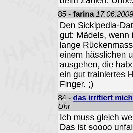
beim Zahlen: Unbe
85 -
farina
17.06.2009
Den Sickipedia-Dat
gut: Mädels, wenn 
lange Rückenmassag
einem hässlichen 
ausgehen, die hab
ein gut trainiertes
Finger. ;)
84 -
das irritiert mic
Uhr
Ich muss gleich we
Das ist soooo unfai