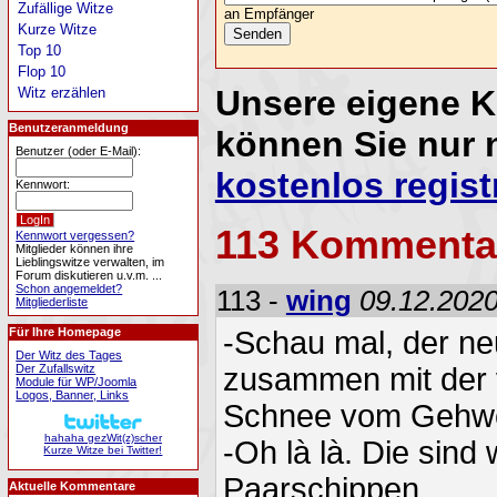
Zufällige Witze
an Empfänger
Kurze Witze
Top 10
Flop 10
Unsere eigene 
Witz erzählen
Benutzeranmeldung
können Sie nur 
Benutzer (oder E-Mail):
kostenlos regist
Kennwort:
113 Kommenta
Kennwort vergessen?
Mitglieder können ihre
Lieblingswitze verwalten, im
Forum diskutieren u.v.m. ...
Schon angemeldet?
113 -
wing
09.12.2020
Mitgliederliste
-Schau mal, der n
Für Ihre Homepage
Der Witz des Tages
zusammen mit der v
Der Zufallswitz
Module für WP/Joomla
Logos, Banner, Links
Schnee vom Gehw
hahaha gezWit(z)scher
-Oh là là. Die sind
Kurze Witze bei Twitter!
Paarschippen.
Aktuelle Kommentare