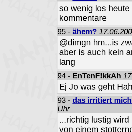
so wenig los heute
kommentare
95 -
ähem?
17.06.200
@dimgn hm...is zwar
aber is auch kein a
lang
94 -
EnTenF!kkAh
17
Ej Jo was geht Hah
93 -
das irritiert mic
Uhr
...richtig lustig wi
von einem stottern