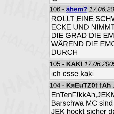
106 -
ähem?
17.06.20
ROLLT EINE SCH
ECKE UND NIMMT
DIE GRAD DIE E
WÄREND DIE EMO
DURCH
105 -
KAKI
17.06.200
ich esse kaki
104 -
KяEuTZ0††Ah
EnTenF!kkAh,JEKM
Barschwa MC sin
JEK hockt sicher 