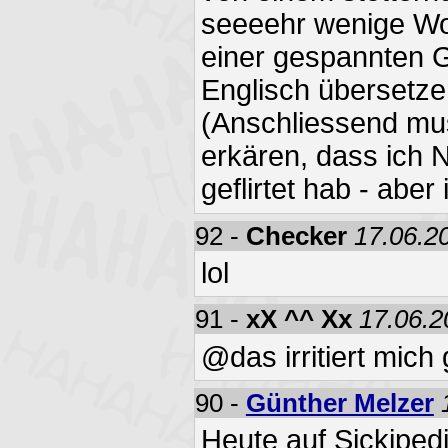
seeeehr wenige Wo
einer gespannten 
Englisch übersetzen
(Anschliessend mus
erkären, dass ich 
geflirtet hab - aber
92 -
Checker
17.06.2
lol
91 -
xX ^^ Xx
17.06.2
@das irritiert mich g
90 -
Günther Melzer
Heute auf Sickiped