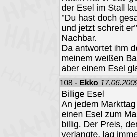
der Esel im Stall l
"Du hast doch gesag
und jetzt schreit er
Nachbar.
Da antwortet ihm d
meinem weißen Bart
aber einem Esel gl
108 -
Ekko
17.06.2009
Billige Esel
An jedem Markttag
einen Esel zum Mar
billig. Der Preis, d
verlangte, lag imme