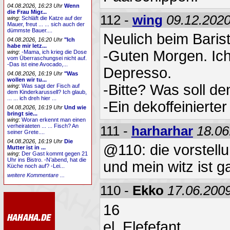
04.08.2026, 16:23 Uhr
Wenn
die Frau Migr...
112 -
wing
09.12.2020
wing
:
Schläft die Katze auf der
Mauer, freut ... ... sich auch der
dümmste Bauer....
Neulich beim Barist
04.08.2026, 16:20 Uhr
"Ich
habe mir letz...
-Guten Morgen. Ich
wing
:
-Mama, ich krieg die Dose
vom Überraschungsei nicht auf.
-Das ist eine Avocado,...
Depresso.
04.08.2026, 16:19 Uhr
"Was
wollen wir tu...
-Bitte? Was soll d
wing
:
Was sagt der Fisch auf
dem Kinderkarussell? Ich glaub,
... ... ich dreh hier ...
-Ein dekoffeinierte
04.08.2026, 16:19 Uhr
Und wie
bringt sie...
wing
:
Woran erkennt man einen
verheirateten ... ... Fisch? An
111 -
harharhar
18.06
seiner Grete....
04.08.2026, 16:19 Uhr
Die
@110: die vorstellun
Mutter ist in ...
wing
:
Der Gast kommt gegen 21
Uhr ins Bistro. -N’abend, hat die
und mein witz ist ga
Küche noch auf? -Lei...
weitere Kommentare ...
110 -
Ekko
17.06.2009
16
el. Elefefant