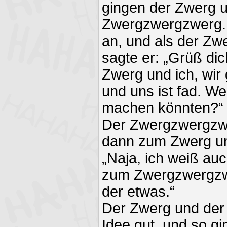
gingen der Zwerg 
Zwergzwergzwerg. 
an, und als der Zw
sagte er: „Grüß d
Zwerg und ich, wir
und uns ist fad. We
machen könnten?“
Der Zwergzwergzwe
dann zum Zwerg u
„Naja, ich weiß au
zum Zwergzwergzwe
der etwas.“
Der Zwerg und der
Idee gut, und so g