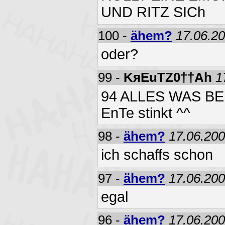
UND RITZ SICh
100 -
ähem?
17.06.20
oder?
99 -
KяEuTZ0††Ah
1
94 ALLES WAS BE
EnTe stinkt ^^
98 -
ähem?
17.06.200
ich schaffs schon
97 -
ähem?
17.06.200
egal
96 -
ähem?
17.06.200