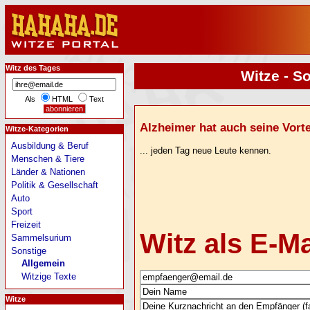
Witz des Tages
Witze - S
Als
HTML
Text
Alzheimer hat auch seine Vortei
Witze-Kategorien
Ausbildung & Beruf
... jeden Tag neue Leute kennen.
Menschen & Tiere
Länder & Nationen
Politik & Gesellschaft
Auto
Sport
Freizeit
Witz als E-M
Sammelsurium
Sonstige
Allgemein
Witzige Texte
Witze