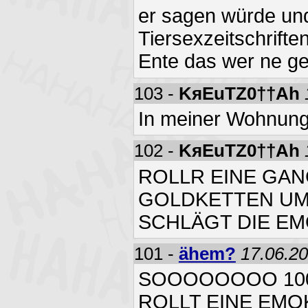
er sagen würde und
Tiersexzeitschrifte
Ente das wer ne ge
103 -
KяEuTZ0††Ah
In meiner Wohnung
102 -
KяEuTZ0††Ah
ROLLR EINE GAN
GOLDKETTEN UM
SCHLÄGT DIE EM
101 -
ähem?
17.06.20
SOOOOOOOO 100 H
ROLLT EINE EMO