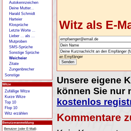
Autokennzeichen
Deine Mutter...
Harald Schmidt
Harteier
Witz als E-M
Klosprüche
Letzte Worte ...
Lieber ... als ...
Mutproben
SMS-Sprüche
Sonstige Sprüche
an Empfänger
Weicheier
Zitate
Zungenbrecher
Sonstige
Unsere eigene 
Witze
können Sie nur 
Zufällige Witze
Kurze Witze
kostenlos regist
Top 10
Flop 10
Witz erzählen
Kommentare z
Benutzeranmeldung
Benutzer (oder E-Mail):