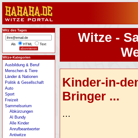
Witz des Tages
Witze - S
Als
HTML
Text
We
Witze-Kategorien
Ausbildung & Beruf
Menschen & Tiere
Länder & Nationen
Kinder-in-de
Politik & Gesellschaft
Auto
Bringer ...
Sport
Freizeit
Sammelsurium
...
Abkürzungen
Al Bundy
Alle Kinder
Anrufbeantworter
Antiwitze