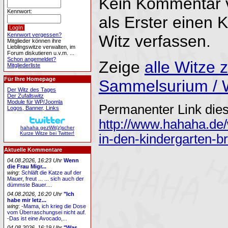
Kein Kommentar 
Kennwort:
als Erster einen
Kennwort vergessen?
Witz verfassen.
Mitglieder können ihre
Lieblingswitze verwalten, im
Forum diskutieren u.v.m. ...
Schon angemeldet?
Zeige
alle Witze
Mitgliederliste
Für Ihre Homepage
Sammelsurium / 
Der Witz des Tages
Der Zufallswitz
Module für WP/Joomla
Permanenter Link dies
Logos, Banner, Links
http://www.hahaha.de
hahaha gezWit(z)scher
Kurze Witze bei Twitter!
in-den-kindergarten-br
Aktuelle Kommentare
04.08.2026, 16:23 Uhr
Wenn
die Frau Migr...
wing
:
Schläft die Katze auf der
Mauer, freut ... ... sich auch der
dümmste Bauer....
04.08.2026, 16:20 Uhr
"Ich
habe mir letz...
wing
:
-Mama, ich krieg die Dose
vom Überraschungsei nicht auf.
-Das ist eine Avocado,...
04.08.2026, 16:19 Uhr
"Was