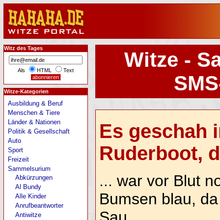
Witz des Tages
Witze - S
Als
HTML
Text
SMS
Witze-Kategorien
Ausbildung & Beruf
Menschen & Tiere
Länder & Nationen
Es geschah 
Politik & Gesellschaft
Auto
Ruderboot, di
Sport
Freizeit
Sammelsurium
... war vor Blut n
Abkürzungen
Al Bundy
Bumsen blau, da l
Alle Kinder
Anrufbeantworter
Sau.
Antiwitze