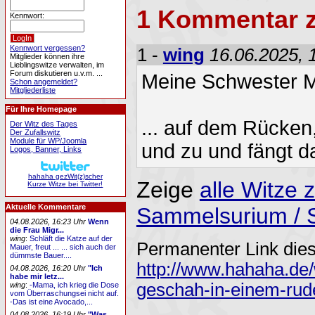
1 Kommentar 
Kennwort:
Kennwort vergessen?
1 -
wing
16.06.2025, 
Mitglieder können ihre
Lieblingswitze verwalten, im
Forum diskutieren u.v.m. ...
Meine Schwester Ma
Schon angemeldet?
Mitgliederliste
Für Ihre Homepage
... auf dem Rücken,
Der Witz des Tages
Der Zufallswitz
Module für WP/Joomla
und zu und fängt d
Logos, Banner, Links
hahaha gezWit(z)scher
Zeige
alle Witze
Kurze Witze bei Twitter!
Aktuelle Kommentare
Sammelsurium /
04.08.2026, 16:23 Uhr
Wenn
die Frau Migr...
wing
:
Schläft die Katze auf der
Permanenter Link dies
Mauer, freut ... ... sich auch der
dümmste Bauer....
http://www.hahaha.de
04.08.2026, 16:20 Uhr
"Ich
habe mir letz...
geschah-in-einem-rude
wing
:
-Mama, ich krieg die Dose
vom Überraschungsei nicht auf.
-Das ist eine Avocado,...
04.08.2026, 16:19 Uhr
"Was