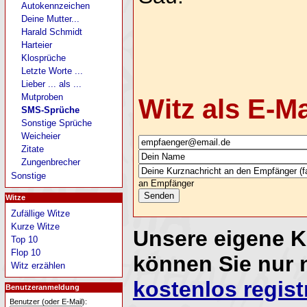
Autokennzeichen
Deine Mutter...
Harald Schmidt
Harteier
Klosprüche
Letzte Worte ...
Lieber ... als ...
Mutproben
Witz als E-M
SMS-Sprüche
Sonstige Sprüche
Weicheier
Zitate
Zungenbrecher
Sonstige
an Empfänger
Witze
Zufällige Witze
Kurze Witze
Unsere eigene 
Top 10
Flop 10
können Sie nur 
Witz erzählen
kostenlos regist
Benutzeranmeldung
Benutzer (oder E-Mail):