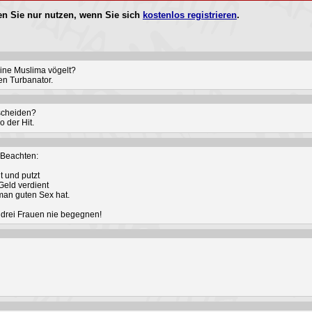
n Sie nur nutzen, wenn Sie sich
kostenlos registrieren
.
ine Muslima vögelt?
en Turbanator.
 scheiden?
o der Hit.
 Beachten:
t und putzt
 Geld verdient
 man guten Sex hat.
e drei Frauen nie begegnen!