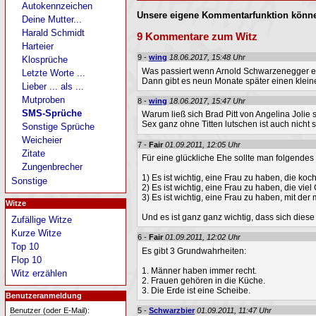
Autokennzeichen
Unsere eigene Kommentarfunktion könne
Deine Mutter...
Harald Schmidt
9 Kommentare zum Witz
Harteier
9 -
wing
18.06.2017, 15:48 Uhr
Klosprüche
Was passiert wenn Arnold Schwarzenegger e
Letzte Worte ...
Dann gibt es neun Monate später einen klein
Lieber ... als ...
Mutproben
8 -
wing
18.06.2017, 15:47 Uhr
SMS-Sprüche
Warum ließ sich Brad Pitt von Angelina Jolie
Sex ganz ohne Titten lutschen ist auch nicht s
Sonstige Sprüche
Weicheier
7 -
Fair
01.09.2011, 12:05 Uhr
Zitate
Für eine glückliche Ehe sollte man folgendes
Zungenbrecher
1) Es ist wichtig, eine Frau zu haben, die koch
Sonstige
2) Es ist wichtig, eine Frau zu haben, die viel
3) Es ist wichtig, eine Frau zu haben, mit der
Witze
Und es ist ganz ganz wichtig, dass sich dies
Zufällige Witze
Kurze Witze
6 -
Fair
01.09.2011, 12:02 Uhr
Top 10
Es gibt 3 Grundwahrheiten:
Flop 10
1. Männer haben immer recht.
Witz erzählen
2. Frauen gehören in die Küche.
3. Die Erde ist eine Scheibe.
Benutzeranmeldung
Benutzer (oder E-Mail):
5 -
Schwarzbier
01.09.2011, 11:47 Uhr