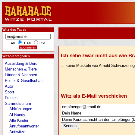
Witz des Tages
Als
HTML
Text
Ich sehe zwar nicht aus wie Bra
Witze-Kategorien
Ausbildung & Beruf
... keine Muskeln wie Arnold Schwarzenegg
Menschen & Tiere
Länder & Nationen
Politik & Gesellschaft
Auto
Sport
Witz als E-Mail verschicken
Freizeit
Sammelsurium
Abkürzungen
Al Bundy
Alle Kinder
Anrufbeantworter
Antiwitze