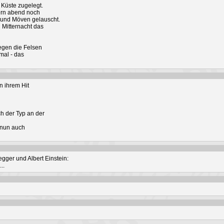
r Küste zugelegt.
ern abend noch
 und Möven gelauscht.
 Mitternacht das
gegen die Felsen
mal - das
n ihrem Hit
h der Typ an der
e nun auch
gger und Albert Einstein:
..