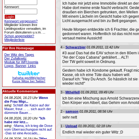
Ich habe mir jetzt eine Immobilie direkt an de
Kennwort:
Habe dort meine erste Nacht verbracht. Gest
draußen ein Bierchen getrunken, den Wellen
Mit einem Lächeln im Gesicht habe ich gegen
Licht ausgemacht und bin zu Bett gegangen.
Kennwort vergessen?
Mitglieder können ihre
Lieblingswitze verwalten, im
Heute Morgen entdeckte ich 6 Frachter, die 
Forum diskutieren u.v.m. ...
gedonnert waren. Hoffentlich ist das nicht nor
Schon angemeldet?
versaut meine Aussicht!
Mitgliederliste
4 -
Schwarzbier
01.09.2011, 11:42 Uhr
Für Ihre Homepage
#3 aua! Das hat die EAV schon in den 80ern i
Der Witz des Tages
"An der Copa Cabana" geträllert.... ALT!
Der Zufallswitz
Der TW geht soweit in Ordnung.
Module für WP/Joomla
------------------------------------------------------------
Logos, Banner, Links
Gestern habe ich Kondome gekauft. Fragt mic
Kasse, ob ich eine Tüte dazu haben will.
hahaha gezWit(z)scher
Darauf ich: "Hey Du Arsch. So hässlich ist si
Kurze Witze bei Twitter!
wieder nicht!"
Aktuelle Kommentare
3 -
MtheHell
01.09.2011, 09:49 Uhr
04.08.2026, 16:23 Uhr
Wenn
Ich bin eine Mischung aus Arnold Schwarzene
die Frau Migr...
Den Körper von Albert, das Gehirn von Arnold.
wing
:
Schläft die Katze auf der
Mauer, freut ... ... sich auch der
2 -
samson
01.09.2011, 08:56 Uhr
dümmste Bauer....
sehr nett
04.08.2026, 16:20 Uhr
"Ich
habe mir letz...
wing
:
-Mama, ich krieg die Dose
1 -
Upload
01.09.2011, 02:18 Uhr
vom Überraschungsei nicht auf.
Endlich mal wieder ein guter Witz ;D
-Das ist eine Avocado,...
04.08.2026, 16:19 Uhr
"Was