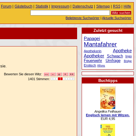
Forum
|
Gästebuch
|
Statistik
|
Impressum
|
Datenschutz
|
Sitemap
|
RSS
|
Hilfe
Beliebteste Suchwörter
|
Aktuelle Suchwörter
Zuletzt gesucht
Papagei
Mantafahrer
Apotheke
Apothekerin
Apotheker
Schwach
Ingo
Feuerwehr
Umfrage
Bridge
Erotisch
sie.
Alfons
Bewerten Sie diesen Witz:
1401 Stimmen:
Buchtipps
Angelika Feilhauer
Englisch lernen mit Witzen.
EUR 4,95