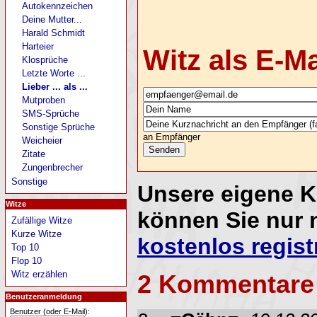
Autokennzeichen
Deine Mutter...
Harald Schmidt
Harteier
Witz als E-M
Klosprüche
Letzte Worte ...
Lieber ... als ...
Mutproben
SMS-Sprüche
Sonstige Sprüche
an Empfänger
Weicheier
Zitate
Zungenbrecher
Sonstige
Unsere eigene 
Witze
können Sie nur 
Zufällige Witze
Kurze Witze
kostenlos regist
Top 10
Flop 10
Witz erzählen
2 Kommentare
Benutzeranmeldung
Benutzer (oder E-Mail):