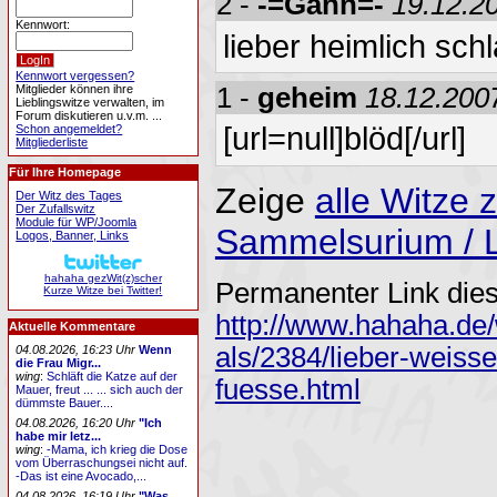
2 -
-=Gähn=-
19.12.2
Kennwort:
lieber heimlich sch
Kennwort vergessen?
Mitglieder können ihre
1 -
geheim
18.12.200
Lieblingswitze verwalten, im
Forum diskutieren u.v.m. ...
[url=null]blöd[/url]
Schon angemeldet?
Mitgliederliste
Für Ihre Homepage
Zeige
alle Witze
Der Witz des Tages
Der Zufallswitz
Module für WP/Joomla
Sammelsurium / Lie
Logos, Banner, Links
hahaha gezWit(z)scher
Permanenter Link dies
Kurze Witze bei Twitter!
http://www.hahaha.de/
Aktuelle Kommentare
als/2384/lieber-weiss
04.08.2026, 16:23 Uhr
Wenn
die Frau Migr...
wing
:
Schläft die Katze auf der
fuesse.html
Mauer, freut ... ... sich auch der
dümmste Bauer....
04.08.2026, 16:20 Uhr
"Ich
habe mir letz...
wing
:
-Mama, ich krieg die Dose
vom Überraschungsei nicht auf.
-Das ist eine Avocado,...
04.08.2026, 16:19 Uhr
"Was