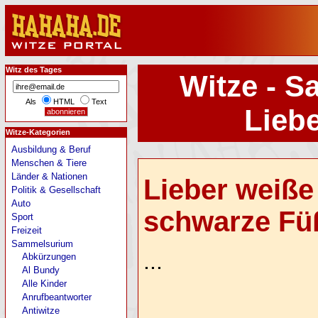
Witz des Tages
Witze - S
Als
HTML
Text
Lieber
Witze-Kategorien
Ausbildung & Beruf
Menschen & Tiere
Länder & Nationen
Lieber weiße
Politik & Gesellschaft
Auto
schwarze Füße
Sport
Freizeit
Sammelsurium
...
Abkürzungen
Al Bundy
Alle Kinder
Anrufbeantworter
Antiwitze