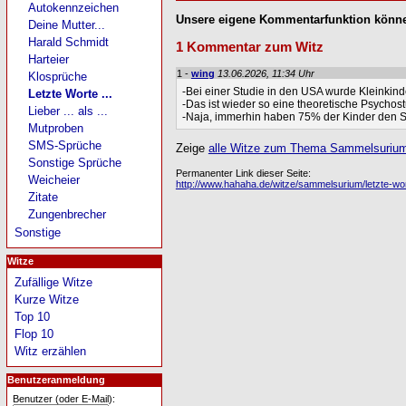
Autokennzeichen
Unsere eigene Kommentarfunktion könne
Deine Mutter...
Harald Schmidt
1 Kommentar zum Witz
Harteier
1 -
wing
13.06.2026, 11:34 Uhr
Klosprüche
-Bei einer Studie in den USA wurde Kleinki
Letzte Worte ...
-Das ist wieder so eine theoretische Psychost
Lieber ... als ...
-Naja, immerhin haben 75% der Kinder den Stu
Mutproben
SMS-Sprüche
Zeige
alle Witze zum Thema Sammelsurium /
Sonstige Sprüche
Permanenter Link dieser Seite:
Weicheier
http://www.hahaha.de/witze/sammelsurium/letzte-wort
Zitate
Zungenbrecher
Sonstige
Witze
Zufällige Witze
Kurze Witze
Top 10
Flop 10
Witz erzählen
Benutzeranmeldung
Benutzer (oder E-Mail):