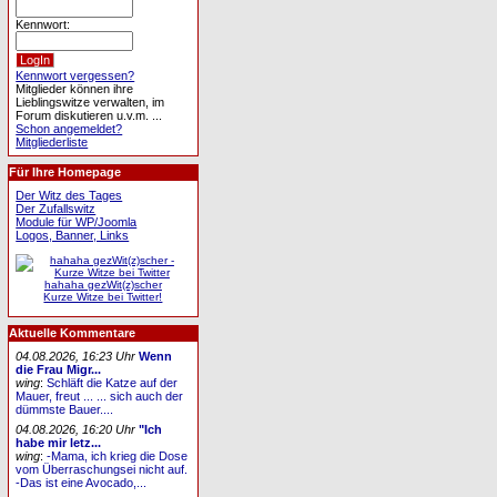
Kennwort:
Kennwort vergessen?
Mitglieder können ihre
Lieblingswitze verwalten, im
Forum diskutieren u.v.m. ...
Schon angemeldet?
Mitgliederliste
Für Ihre Homepage
Der Witz des Tages
Der Zufallswitz
Module für WP/Joomla
Logos, Banner, Links
hahaha gezWit(z)scher
Kurze Witze bei Twitter!
Aktuelle Kommentare
04.08.2026, 16:23 Uhr
Wenn
die Frau Migr...
wing
:
Schläft die Katze auf der
Mauer, freut ... ... sich auch der
dümmste Bauer....
04.08.2026, 16:20 Uhr
"Ich
habe mir letz...
wing
:
-Mama, ich krieg die Dose
vom Überraschungsei nicht auf.
-Das ist eine Avocado,...