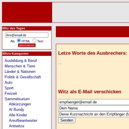
Witz des Tages
Als
HTML
Text
Letze Worte des Ausbrechers: "D
Witze-Kategorien
Ausbildung & Beruf
...
Menschen & Tiere
Länder & Nationen
Politik & Gesellschaft
Auto
Sport
Witz als E-Mail verschicken
Freizeit
Sammelsurium
Abkürzungen
Al Bundy
Alle Kinder
Anrufbeantworter
Antiwitze