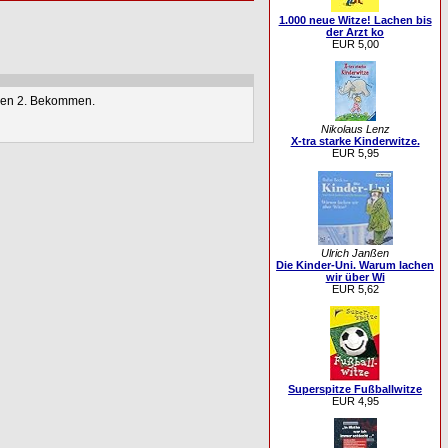
1.000 neue Witze! Lachen bis
der Arzt ko
EUR 5,00
inen 2. Bekommen.
Nikolaus Lenz
X-tra starke Kinderwitze.
EUR 5,95
Ulrich Janßen
Die Kinder-Uni. Warum lachen
wir über Wi
EUR 5,62
Superspitze Fußballwitze
EUR 4,95