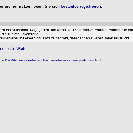
n Sie nur nutzen, wenn Sie sich
kostenlos registrieren
.
ndern ein Marshmallow gegeben und wenn sie 15min warten würden, würden sie e
udie zur Impulskontrolle.
dienleiter mit einer Schusswaffe bedroht, damit er den zweiten sofort rausrückt.
 Letzte Worte ...
e/11900/letze-worte-des-ausbrechers-die-leiter-haengt-jetzt-fest.html