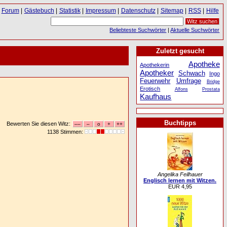
Forum
|
Gästebuch
|
Statistik
|
Impressum
|
Datenschutz
|
Sitemap
|
RSS
|
Hilfe
Beliebteste Suchwörter
|
Aktuelle Suchwörter
Zuletzt gesucht
Apotheke
Apothekerin
Apotheker
Schwach
Ingo
Feuerwehr
Umfrage
Bridge
Erotisch
Alfons
Prostata
Kaufhaus
Buchtipps
Bewerten Sie diesen Witz:
1138 Stimmen:
Angelika Feilhauer
Englisch lernen mit Witzen.
EUR 4,95