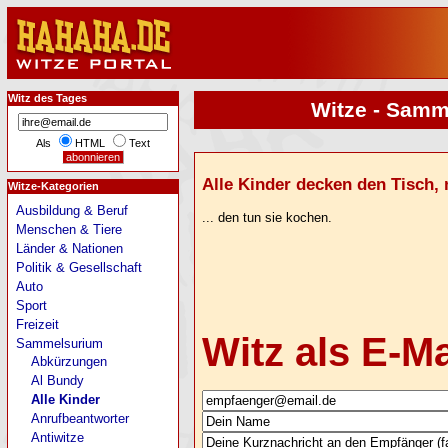
Witz des Tages
Witze - Samme
Als
HTML
Text
Alle Kinder decken den Tisch, n
Witze-Kategorien
Ausbildung & Beruf
... den tun sie kochen.
Menschen & Tiere
Länder & Nationen
Politik & Gesellschaft
Auto
Sport
Freizeit
Witz als E-M
Sammelsurium
Abkürzungen
Al Bundy
Alle Kinder
Anrufbeantworter
Antiwitze