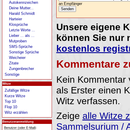
Autokennzeichen
an Empfänger
Deine Mutter...
Harald Schmidt
Harteier
Unsere eigene 
Klosprüche
Letzte Worte ...
können Sie nur 
Lieber ... als ...
Mutproben
kostenlos regist
SMS-Sprüche
Sonstige Sprüche
Weicheier
Kommentare z
Zitate
Zungenbrecher
Sonstige
Kein Kommentar 
Witze
als Erster einen
Zufällige Witze
Kurze Witze
Witz verfassen.
Top 10
Flop 10
Witz erzählen
Zeige
alle Witze
Benutzeranmeldung
Sammelsurium / A
Benutzer (oder E-Mail):