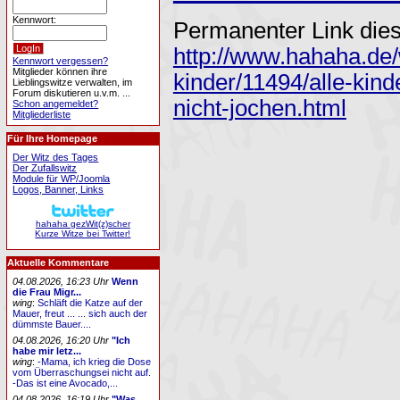
Kennwort:
Permanenter Link dies
http://www.hahaha.de/
Kennwort vergessen?
Mitglieder können ihre
kinder/11494/alle-kind
Lieblingswitze verwalten, im
Forum diskutieren u.v.m. ...
nicht-jochen.html
Schon angemeldet?
Mitgliederliste
Für Ihre Homepage
Der Witz des Tages
Der Zufallswitz
Module für WP/Joomla
Logos, Banner, Links
hahaha gezWit(z)scher
Kurze Witze bei Twitter!
Aktuelle Kommentare
04.08.2026, 16:23 Uhr
Wenn
die Frau Migr...
wing
:
Schläft die Katze auf der
Mauer, freut ... ... sich auch der
dümmste Bauer....
04.08.2026, 16:20 Uhr
"Ich
habe mir letz...
wing
:
-Mama, ich krieg die Dose
vom Überraschungsei nicht auf.
-Das ist eine Avocado,...
04.08.2026, 16:19 Uhr
"Was