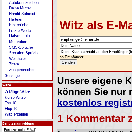
Autokennzeichen
Deine Mutter...
Harald Schmidt
Harteier
Witz als E-M
Klosprüche
Letzte Worte ...
Lieber ... als ...
Mutproben
SMS-Sprüche
Sonstige Sprüche
an Empfänger
Weicheier
Zitate
Zungenbrecher
Sonstige
Unsere eigene 
Witze
können Sie nur 
Zufällige Witze
Kurze Witze
kostenlos regist
Top 10
Flop 10
Witz erzählen
1 Kommentar 
Benutzeranmeldung
Benutzer (oder E-Mail):