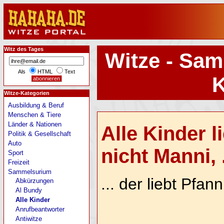
Witz des Tages
Witze - Sam
Als
HTML
Text
K
Witze-Kategorien
Ausbildung & Beruf
Menschen & Tiere
Länder & Nationen
Alle Kinder l
Politik & Gesellschaft
Auto
nicht Manni, .
Sport
Freizeit
Sammelsurium
... der liebt Pfann
Abkürzungen
Al Bundy
Alle Kinder
Anrufbeantworter
Antiwitze