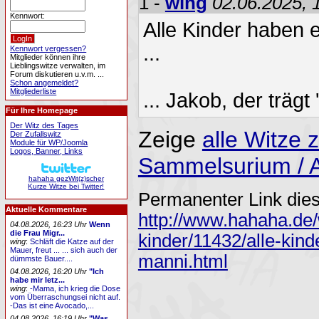
1 -
wing
02.06.2025, 
Kennwort:
Alle Kinder haben e
...
Kennwort vergessen?
Mitglieder können ihre
Lieblingswitze verwalten, im
Forum diskutieren u.v.m. ...
Schon angemeldet?
Mitgliederliste
... Jakob, der träg
Für Ihre Homepage
Der Witz des Tages
Zeige
alle Witze
Der Zufallswitz
Module für WP/Joomla
Logos, Banner, Links
Sammelsurium / A
hahaha gezWit(z)scher
Kurze Witze bei Twitter!
Permanenter Link dies
Aktuelle Kommentare
http://www.hahaha.de/
04.08.2026, 16:23 Uhr
Wenn
die Frau Migr...
kinder/11432/alle-kind
wing
:
Schläft die Katze auf der
Mauer, freut ... ... sich auch der
manni.html
dümmste Bauer....
04.08.2026, 16:20 Uhr
"Ich
habe mir letz...
wing
:
-Mama, ich krieg die Dose
vom Überraschungsei nicht auf.
-Das ist eine Avocado,...
04.08.2026, 16:19 Uhr
"Was