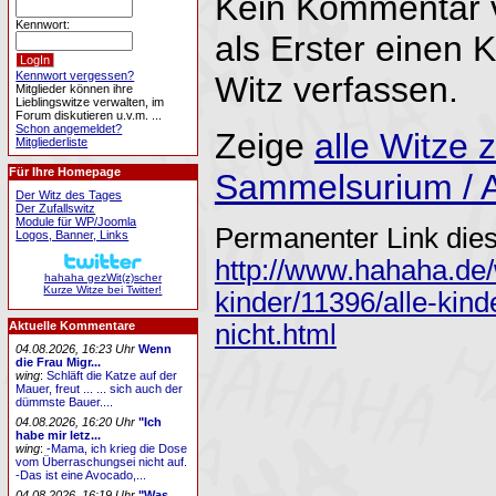
Kein Kommentar 
Kennwort:
als Erster einen
Kennwort vergessen?
Witz verfassen.
Mitglieder können ihre
Lieblingswitze verwalten, im
Forum diskutieren u.v.m. ...
Schon angemeldet?
Zeige
alle Witze
Mitgliederliste
Für Ihre Homepage
Sammelsurium / A
Der Witz des Tages
Der Zufallswitz
Module für WP/Joomla
Permanenter Link dies
Logos, Banner, Links
http://www.hahaha.de/
hahaha gezWit(z)scher
Kurze Witze bei Twitter!
kinder/11396/alle-ki
nicht.html
Aktuelle Kommentare
04.08.2026, 16:23 Uhr
Wenn
die Frau Migr...
wing
:
Schläft die Katze auf der
Mauer, freut ... ... sich auch der
dümmste Bauer....
04.08.2026, 16:20 Uhr
"Ich
habe mir letz...
wing
:
-Mama, ich krieg die Dose
vom Überraschungsei nicht auf.
-Das ist eine Avocado,...
04.08.2026, 16:19 Uhr
"Was