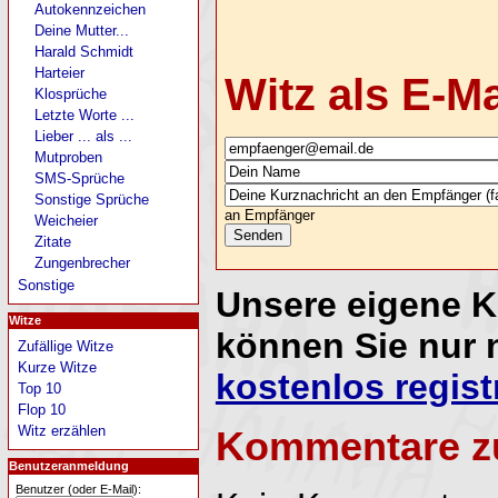
Autokennzeichen
Deine Mutter...
Harald Schmidt
Harteier
Witz als E-M
Klosprüche
Letzte Worte ...
Lieber ... als ...
Mutproben
SMS-Sprüche
Sonstige Sprüche
an Empfänger
Weicheier
Zitate
Zungenbrecher
Sonstige
Unsere eigene 
Witze
können Sie nur 
Zufällige Witze
Kurze Witze
kostenlos regist
Top 10
Flop 10
Witz erzählen
Kommentare z
Benutzeranmeldung
Benutzer (oder E-Mail):