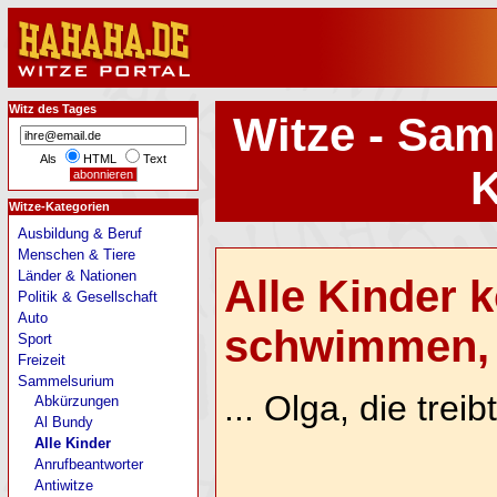
Witz des Tages
Witze - Sam
Als
HTML
Text
K
Witze-Kategorien
Ausbildung & Beruf
Menschen & Tiere
Länder & Nationen
Alle Kinder 
Politik & Gesellschaft
Auto
schwimmen, n
Sport
Freizeit
Sammelsurium
... Olga, die trei
Abkürzungen
Al Bundy
Alle Kinder
Anrufbeantworter
Antiwitze