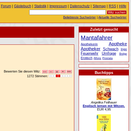
Forum
|
Gästebuch
|
Statistik
|
Impressum
|
Datenschutz
|
Sitemap
|
RSS
|
Hilfe
Beliebteste Suchwörter
|
Aktuelle Suchwörter
Zuletzt gesucht
Mantafahrer
Apotheke
Apothekerin
Apotheker
Schwach
Ingo
Feuerwehr
Umfrage
Bridge
Erotisch
Alfons
Prostata
Bewerten Sie diesen Witz:
Buchtipps
1272 Stimmen:
Angelika Feilhauer
Englisch lernen mit Witzen.
EUR 4,95