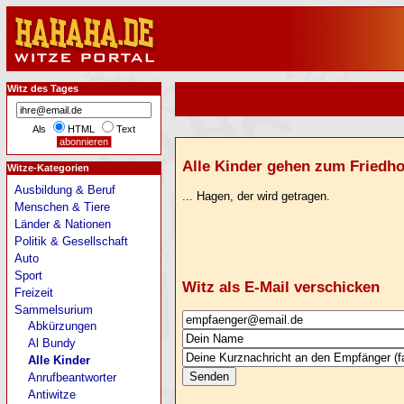
Witz des Tages
Als
HTML
Text
Alle Kinder gehen zum Friedhof,
Witze-Kategorien
Ausbildung & Beruf
... Hagen, der wird getragen.
Menschen & Tiere
Länder & Nationen
Politik & Gesellschaft
Auto
Sport
Witz als E-Mail verschicken
Freizeit
Sammelsurium
Abkürzungen
Al Bundy
Alle Kinder
Anrufbeantworter
Antiwitze