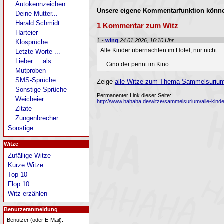
Autokennzeichen
Unsere eigene Kommentarfunktion könne
Deine Mutter...
Harald Schmidt
1 Kommentar zum Witz
Harteier
1 -
wing
24.01.2026, 16:10 Uhr
Klosprüche
Alle Kinder übernachten im Hotel, nur nicht ...
Letzte Worte ...
Lieber ... als ...
... Gino der pennt im Kino.
Mutproben
SMS-Sprüche
Zeige
alle Witze zum Thema Sammelsurium 
Sonstige Sprüche
Permanenter Link dieser Seite:
Weicheier
http://www.hahaha.de/witze/sammelsurium/alle-kinder
Zitate
Zungenbrecher
Sonstige
Witze
Zufällige Witze
Kurze Witze
Top 10
Flop 10
Witz erzählen
Benutzeranmeldung
Benutzer (oder E-Mail):