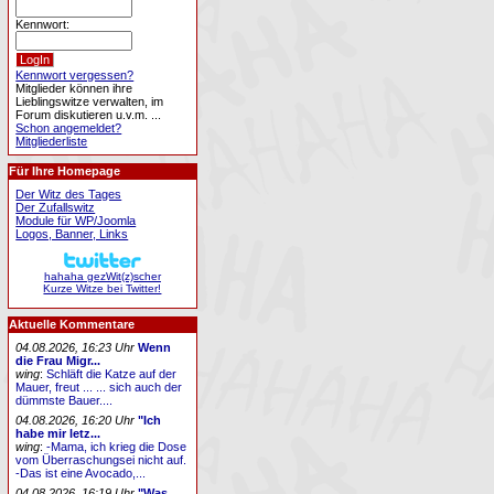
Kennwort:
Kennwort vergessen?
Mitglieder können ihre
Lieblingswitze verwalten, im
Forum diskutieren u.v.m. ...
Schon angemeldet?
Mitgliederliste
Für Ihre Homepage
Der Witz des Tages
Der Zufallswitz
Module für WP/Joomla
Logos, Banner, Links
hahaha gezWit(z)scher
Kurze Witze bei Twitter!
Aktuelle Kommentare
04.08.2026, 16:23 Uhr
Wenn
die Frau Migr...
wing
:
Schläft die Katze auf der
Mauer, freut ... ... sich auch der
dümmste Bauer....
04.08.2026, 16:20 Uhr
"Ich
habe mir letz...
wing
:
-Mama, ich krieg die Dose
vom Überraschungsei nicht auf.
-Das ist eine Avocado,...
04.08.2026, 16:19 Uhr
"Was