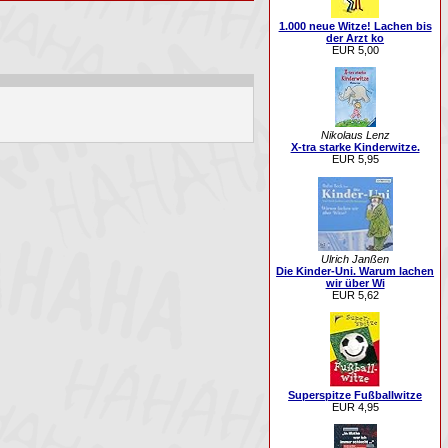
1.000 neue Witze! Lachen bis
der Arzt ko
EUR 5,00
Nikolaus Lenz
X-tra starke Kinderwitze.
EUR 5,95
Ulrich Janßen
Die Kinder-Uni. Warum lachen
wir über Wi
EUR 5,62
Superspitze Fußballwitze
EUR 4,95