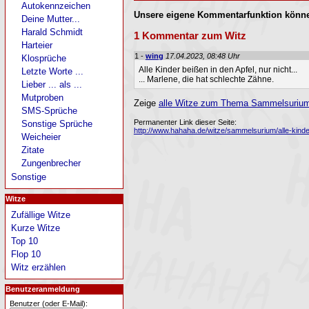
Autokennzeichen
Unsere eigene Kommentarfunktion könne
Deine Mutter...
Harald Schmidt
1 Kommentar zum Witz
Harteier
1 -
wing
17.04.2023, 08:48 Uhr
Klosprüche
Alle Kinder beißen in den Apfel, nur nicht...
Letzte Worte ...
... Marlene, die hat schlechte Zähne.
Lieber ... als ...
Mutproben
Zeige
alle Witze zum Thema Sammelsurium 
SMS-Sprüche
Permanenter Link dieser Seite:
Sonstige Sprüche
http://www.hahaha.de/witze/sammelsurium/alle-kinde
Weicheier
Zitate
Zungenbrecher
Sonstige
Witze
Zufällige Witze
Kurze Witze
Top 10
Flop 10
Witz erzählen
Benutzeranmeldung
Benutzer (oder E-Mail):