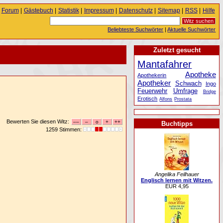
Forum
|
Gästebuch
|
Statistik
|
Impressum
|
Datenschutz
|
Sitemap
|
RSS
|
Hilfe
Beliebteste Suchwörter
|
Aktuelle Suchwörter
Zuletzt gesucht
Mantafahrer
Apotheke
Apothekerin
Apotheker
Schwach
Ingo
Feuerwehr
Umfrage
Bridge
Erotisch
Alfons
Prostata
Bewerten Sie diesen Witz:
Buchtipps
1259 Stimmen:
Angelika Feilhauer
Englisch lernen mit Witzen.
EUR 4,95