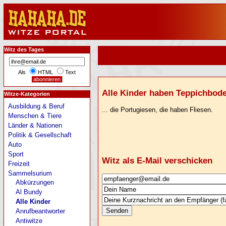
Witz des Tages
Als
HTML
Text
Alle Kinder haben Teppichboden
Witze-Kategorien
Ausbildung & Beruf
... die Portugiesen, die haben Fliesen.
Menschen & Tiere
Länder & Nationen
Politik & Gesellschaft
Auto
Sport
Witz als E-Mail verschicken
Freizeit
Sammelsurium
Abkürzungen
Al Bundy
Alle Kinder
Anrufbeantworter
Antiwitze