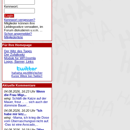
Kennwort:
Kennwort vergessen?
Mitglieder können ihre
Lieblingswitze verwalten, im
Forum diskutieren u.v.m. ...
Schon angemeldet?
Mitgliederliste
Für Ihre Homepage
Der Witz des Tages
Der Zufallswitz
Module für WP/Joomla
Logos, Banner, Links
hahaha gezWit(z)scher
Kurze Witze bei Twitter!
Aktuelle Kommentare
04.08.2026, 16:23 Uhr
Wenn
die Frau Migr...
wing
:
Schläft die Katze auf der
Mauer, freut ... ... sich auch der
dümmste Bauer....
04.08.2026, 16:20 Uhr
"Ich
habe mir letz...
wing
:
-Mama, ich krieg die Dose
vom Überraschungsei nicht auf.
-Das ist eine Avocado,...
04.08.2026, 16:19 Uhr
"Was