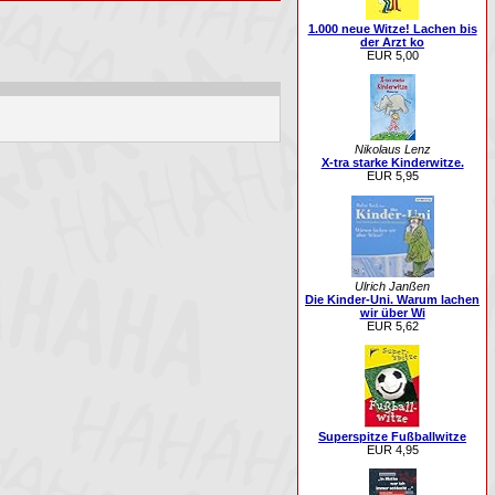
1.000 neue Witze! Lachen bis
der Arzt ko
EUR 5,00
Nikolaus Lenz
X-tra starke Kinderwitze.
EUR 5,95
Ulrich Janßen
Die Kinder-Uni. Warum lachen
wir über Wi
EUR 5,62
Superspitze Fußballwitze
EUR 4,95