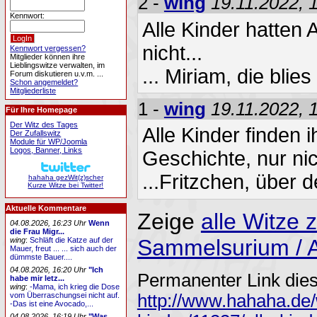
2 -
wing
19.11.2022, 
Kennwort:
Alle Kinder hatten
nicht...
Kennwort vergessen?
Mitglieder können ihre
Lieblingswitze verwalten, im
... Miriam, die bl
Forum diskutieren u.v.m. ...
Schon angemeldet?
Mitgliederliste
1 -
wing
19.11.2022, 
Für Ihre Homepage
Der Witz des Tages
Alle Kinder finden i
Der Zufallswitz
Module für WP/Joomla
Logos, Banner, Links
Geschichte, nur nic
...Fritzchen, über 
hahaha gezWit(z)scher
Kurze Witze bei Twitter!
Aktuelle Kommentare
Zeige
alle Witze
04.08.2026, 16:23 Uhr
Wenn
die Frau Migr...
Sammelsurium / A
wing
:
Schläft die Katze auf der
Mauer, freut ... ... sich auch der
dümmste Bauer....
04.08.2026, 16:20 Uhr
"Ich
Permanenter Link dies
habe mir letz...
wing
:
-Mama, ich krieg die Dose
vom Überraschungsei nicht auf.
http://www.hahaha.de/
-Das ist eine Avocado,...
04.08.2026, 16:19 Uhr
"Was