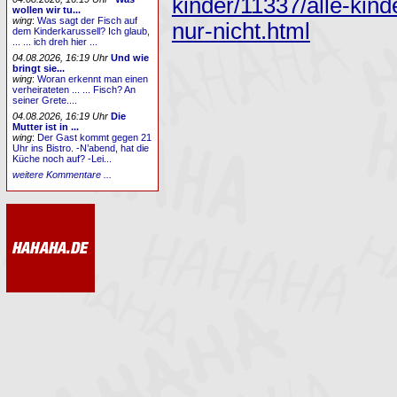
kinder/11337/alle-kin
wollen wir tu...
wing
:
Was sagt der Fisch auf
nur-nicht.html
dem Kinderkarussell? Ich glaub,
... ... ich dreh hier ...
04.08.2026, 16:19 Uhr
Und wie
bringt sie...
wing
:
Woran erkennt man einen
verheirateten ... ... Fisch? An
seiner Grete....
04.08.2026, 16:19 Uhr
Die
Mutter ist in ...
wing
:
Der Gast kommt gegen 21
Uhr ins Bistro. -N’abend, hat die
Küche noch auf? -Lei...
weitere Kommentare ...