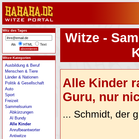
Witz des Tages
Witze - Sam
Als
HTML
Text
K
Witze-Kategorien
Ausbildung & Beruf
Menschen & Tiere
Länder & Nationen
Alle Kinder 
Politik & Gesellschaft
Auto
Guru, nur nich
Sport
Freizeit
Sammelsurium
... Schmidt, der g
Abkürzungen
Al Bundy
Alle Kinder
Anrufbeantworter
Antiwitze