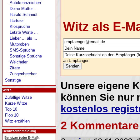
Autokennzeichen
Deine Mutter...
Harald Schmidt
Harteier
Witz als E-M
Klosprüche
Letzte Worte ...
Lieber ... als ...
Mutproben
SMS-Sprüche
Sonstige Sprüche
an Empfänger
Weicheier
Zitate
Zungenbrecher
Sonstige
Unsere eigene 
Witze
können Sie nur 
Zufällige Witze
Kurze Witze
kostenlos regist
Top 10
Flop 10
Witz erzählen
2 Kommentare
Benutzeranmeldung
Benutzer (oder E-Mail):