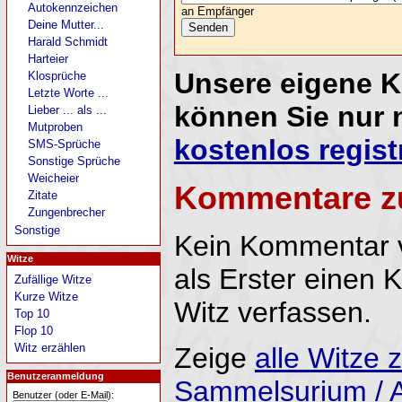
Autokennzeichen
an Empfänger
Deine Mutter...
Harald Schmidt
Harteier
Unsere eigene 
Klosprüche
Letzte Worte ...
können Sie nur 
Lieber ... als ...
Mutproben
kostenlos regist
SMS-Sprüche
Sonstige Sprüche
Weicheier
Kommentare z
Zitate
Zungenbrecher
Sonstige
Kein Kommentar 
Witze
als Erster einen
Zufällige Witze
Kurze Witze
Witz verfassen.
Top 10
Flop 10
Witz erzählen
Zeige
alle Witze
Benutzeranmeldung
Sammelsurium / A
Benutzer (oder E-Mail):