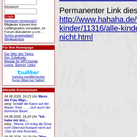
Kennwort:
Permanenter Link dies
http://www.hahaha.de/
Kennwort vergessen?
Mitglieder können ihre
kinder/11316/alle-kind
Lieblingswitze verwalten, im
Forum diskutieren u.v.m. ...
nicht.html
Schon angemeldet?
Mitgliederliste
Für Ihre Homepage
Der Witz des Tages
Der Zufallswitz
Module für WP/Joomla
Logos, Banner, Links
hahaha gezWit(z)scher
Kurze Witze bei Twitter!
Aktuelle Kommentare
04.08.2026, 16:23 Uhr
Wenn
die Frau Migr...
wing
:
Schläft die Katze auf der
Mauer, freut ... ... sich auch der
dümmste Bauer....
04.08.2026, 16:20 Uhr
"Ich
habe mir letz...
wing
:
-Mama, ich krieg die Dose
vom Überraschungsei nicht auf.
-Das ist eine Avocado,...
04.08.2026, 16:19 Uhr
"Was