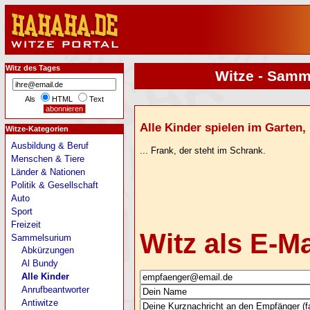
Witz des Tages
Witze - Samme
Als
HTML
Text
Alle Kinder spielen im Garten, n
Witze-Kategorien
Ausbildung & Beruf
... Frank, der steht im Schrank.
Menschen & Tiere
Länder & Nationen
Politik & Gesellschaft
Auto
Sport
Freizeit
Witz als E-M
Sammelsurium
Abkürzungen
Al Bundy
Alle Kinder
Anrufbeantworter
Antiwitze