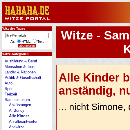
Witz des Tages
Witze - Sam
Als
HTML
Text
K
Witze-Kategorien
Ausbildung & Beruf
Menschen & Tiere
Länder & Nationen
Alle Kinder 
Politik & Gesellschaft
Auto
anständig, nur
Sport
Freizeit
Sammelsurium
... nicht Simone,
Abkürzungen
Al Bundy
Alle Kinder
Anrufbeantworter
Antiwitze