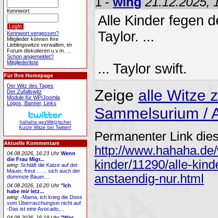
1 -
wing
21.12.2025, 
Kennwort:
Alle Kinder fegen 
Taylor. ...
Kennwort vergessen?
Mitglieder können ihre
Lieblingswitze verwalten, im
Forum diskutieren u.v.m. ...
Schon angemeldet?
Mitgliederliste
... Taylor swift.
Für Ihre Homepage
Der Witz des Tages
Zeige
alle Witze
Der Zufallswitz
Module für WP/Joomla
Logos, Banner, Links
Sammelsurium / A
hahaha gezWit(z)scher
Kurze Witze bei Twitter!
Permanenter Link dies
Aktuelle Kommentare
http://www.hahaha.de/
04.08.2026, 16:23 Uhr
Wenn
die Frau Migr...
kinder/11290/alle-kin
wing
:
Schläft die Katze auf der
Mauer, freut ... ... sich auch der
anstaendig-nur.html
dümmste Bauer....
04.08.2026, 16:20 Uhr
"Ich
habe mir letz...
wing
:
-Mama, ich krieg die Dose
vom Überraschungsei nicht auf.
-Das ist eine Avocado,...
04.08.2026, 16:19 Uhr
"Was