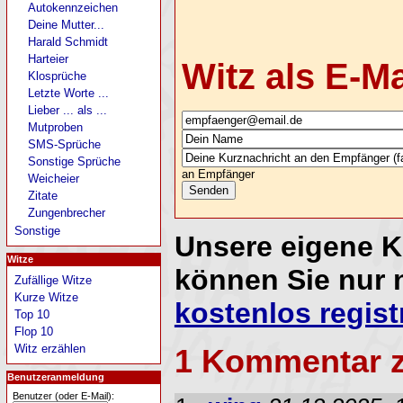
Autokennzeichen
Deine Mutter...
Harald Schmidt
Harteier
Witz als E-M
Klosprüche
Letzte Worte ...
Lieber ... als ...
Mutproben
SMS-Sprüche
Sonstige Sprüche
an Empfänger
Weicheier
Zitate
Zungenbrecher
Sonstige
Unsere eigene 
Witze
können Sie nur 
Zufällige Witze
Kurze Witze
kostenlos regist
Top 10
Flop 10
Witz erzählen
1 Kommentar 
Benutzeranmeldung
Benutzer (oder E-Mail):