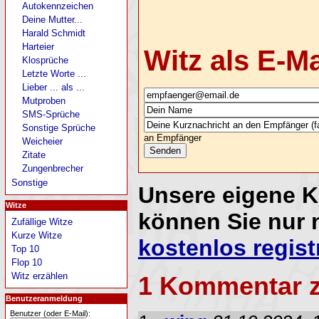
Autokennzeichen
Deine Mutter...
Harald Schmidt
Harteier
Witz als E-M
Klosprüche
Letzte Worte ...
Lieber ... als ...
Mutproben
SMS-Sprüche
Sonstige Sprüche
an Empfänger
Weicheier
Zitate
Zungenbrecher
Sonstige
Unsere eigene 
Witze
können Sie nur 
Zufällige Witze
Kurze Witze
kostenlos regist
Top 10
Flop 10
Witz erzählen
1 Kommentar 
Benutzeranmeldung
Benutzer (oder E-Mail):