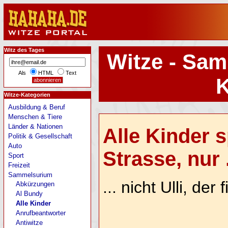
Witz des Tages
Witze - Sam
Als
HTML
Text
K
Witze-Kategorien
Ausbildung & Beruf
Menschen & Tiere
Länder & Nationen
Alle Kinder s
Politik & Gesellschaft
Auto
Strasse, nur .
Sport
Freizeit
Sammelsurium
... nicht Ulli, der 
Abkürzungen
Al Bundy
Alle Kinder
Anrufbeantworter
Antiwitze