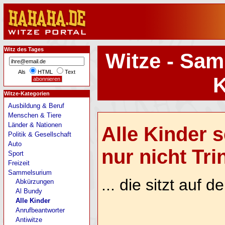
Witz des Tages
Witze - Sam
Als
HTML
Text
K
Witze-Kategorien
Ausbildung & Beruf
Menschen & Tiere
Länder & Nationen
Alle Kinder 
Politik & Gesellschaft
Auto
nur nicht Trin
Sport
Freizeit
Sammelsurium
... die sitzt auf 
Abkürzungen
Al Bundy
Alle Kinder
Anrufbeantworter
Antiwitze