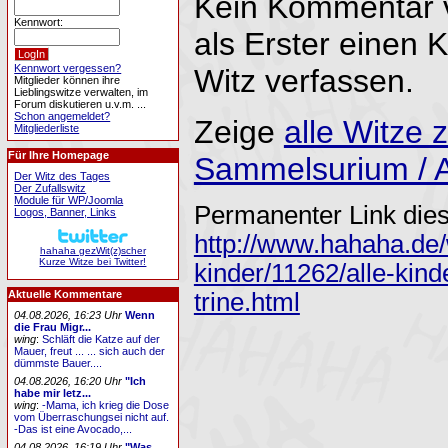
Kein Kommentar 
Kennwort:
als Erster einen
Kennwort vergessen?
Witz verfassen.
Mitglieder können ihre
Lieblingswitze verwalten, im
Forum diskutieren u.v.m. ...
Schon angemeldet?
Zeige
alle Witze
Mitgliederliste
Für Ihre Homepage
Sammelsurium / A
Der Witz des Tages
Der Zufallswitz
Module für WP/Joomla
Permanenter Link dies
Logos, Banner, Links
http://www.hahaha.de/
hahaha gezWit(z)scher
Kurze Witze bei Twitter!
kinder/11262/alle-kin
trine.html
Aktuelle Kommentare
04.08.2026, 16:23 Uhr
Wenn
die Frau Migr...
wing
:
Schläft die Katze auf der
Mauer, freut ... ... sich auch der
dümmste Bauer....
04.08.2026, 16:20 Uhr
"Ich
habe mir letz...
wing
:
-Mama, ich krieg die Dose
vom Überraschungsei nicht auf.
-Das ist eine Avocado,...
04.08.2026, 16:19 Uhr
"Was