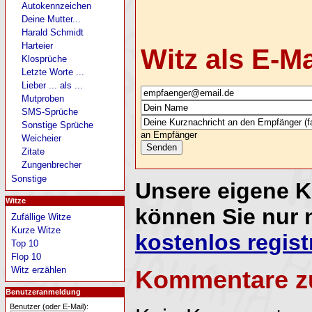
Autokennzeichen
Deine Mutter...
Harald Schmidt
Harteier
Witz als E-M
Klosprüche
Letzte Worte ...
Lieber ... als ...
Mutproben
SMS-Sprüche
Sonstige Sprüche
an Empfänger
Weicheier
Zitate
Zungenbrecher
Sonstige
Unsere eigene 
Witze
können Sie nur 
Zufällige Witze
Kurze Witze
kostenlos regist
Top 10
Flop 10
Witz erzählen
Kommentare z
Benutzeranmeldung
Benutzer (oder E-Mail):