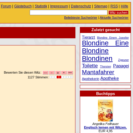
Forum
|
Gästebuch
|
Statistik
|
Impressum
|
Datenschutz
|
Sitemap
|
RSS
|
Hilfe
Beliebteste Suchwörter
|
Aktuelle Suchwörter
Zuletzt gesucht
Tierarzt
Blondine Einem Juwelier
Blondine Eine
Blondine
Blondinen
Zigeuner
Toilette
Papagei
Thorsten
Mantafahrer
Bewerten Sie diesen Witz:
1127 Stimmen:
Apotheke
Apothekerin
Buchtipps
Angelika Feilhauer
Englisch lernen mit Witzen.
EUR 4,95