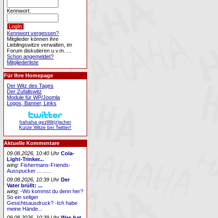
Kennwort:
Kennwort vergessen?
Mitglieder können ihre
Lieblingswitze verwalten, im
Forum diskutieren u.v.m. ...
Schon angemeldet?
Mitgliederliste
Für Ihre Homepage
Der Witz des Tages
Der Zufallswitz
Module für WP/Joomla
Logos, Banner, Links
hahaha gezWit(z)scher
Kurze Witze bei Twitter!
Aktuelle Kommentare
09.08.2026, 10:40 Uhr
Cola-
Light-Trinker...
wing
:
Fishermans-Friends-
Ausspucker ... ......
09.08.2026, 10:39 Uhr
Der
Vater brüllt: ...
wing
:
-Wo kommst du denn her?
So ein seliger
Gesichtsausdruck? -Ich habe
meine Hände...
09.08.2026, 10:39 Uhr
Was hat