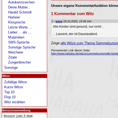
Autokennzeichen
Unsere eigene Kommentarfunktion könne
Deine Mutter...
Harald Schmidt
1 Kommentar zum Witz
Harteier
1 -
wing
18.10.2025, 15:49 Uhr
Klosprüche
Alle Kinder sind gesund, nur nicht ...
Letzte Worte ...
Lieber ... als ...
... Laurent, der ist Dauerpatient.
Mutproben
SMS-Sprüche
Zeige
alle Witze zum Thema Sammelsurium 
Sonstige Sprüche
Permanenter Link dieser Seite:
Weicheier
http://www.hahaha.de/witze/sammelsurium/alle-kinder
Zitate
Zungenbrecher
Sonstige
Witze
Zufällige Witze
Kurze Witze
Top 10
Flop 10
Witz erzählen
Benutzeranmeldung
Benutzer (oder E-Mail):