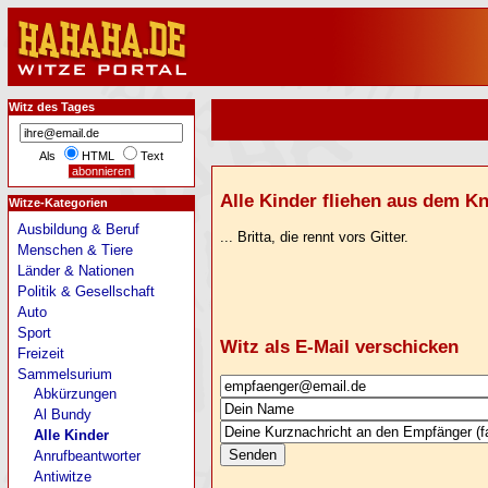
Witz des Tages
Als
HTML
Text
Alle Kinder fliehen aus dem Kna
Witze-Kategorien
Ausbildung & Beruf
... Britta, die rennt vors Gitter.
Menschen & Tiere
Länder & Nationen
Politik & Gesellschaft
Auto
Sport
Witz als E-Mail verschicken
Freizeit
Sammelsurium
Abkürzungen
Al Bundy
Alle Kinder
Anrufbeantworter
Antiwitze