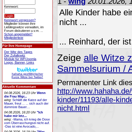
1 -
wing
20.01.2026, 
Kennwort:
Alle Kinder habe e
nicht ...
Kennwort vergessen?
Mitglieder können ihre
Lieblingswitze verwalten, im
Forum diskutieren u.v.m. ...
Schon angemeldet?
Mitgliederliste
... Reinhard, der is
Für Ihre Homepage
Der Witz des Tages
Zeige
alle Witze
Der Zufallswitz
Module für WP/Joomla
Logos, Banner, Links
Sammelsurium / A
hahaha gezWit(z)scher
Kurze Witze bei Twitter!
Permanenter Link dies
Aktuelle Kommentare
http://www.hahaha.de/
04.08.2026, 16:23 Uhr
Wenn
die Frau Migr...
kinder/11193/alle-kin
wing
:
Schläft die Katze auf der
Mauer, freut ... ... sich auch der
nicht.html
dümmste Bauer....
04.08.2026, 16:20 Uhr
"Ich
habe mir letz...
wing
:
-Mama, ich krieg die Dose
vom Überraschungsei nicht auf.
-Das ist eine Avocado,...
04.08.2026, 16:19 Uhr
"Was