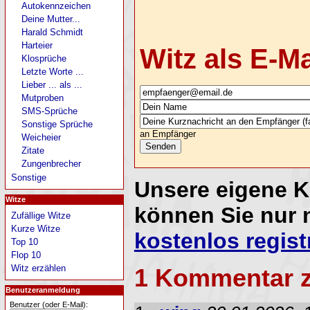
Autokennzeichen
Deine Mutter...
Harald Schmidt
Harteier
Witz als E-M
Klosprüche
Letzte Worte ...
Lieber ... als ...
Mutproben
SMS-Sprüche
Sonstige Sprüche
an Empfänger
Weicheier
Zitate
Zungenbrecher
Sonstige
Unsere eigene 
Witze
können Sie nur 
Zufällige Witze
Kurze Witze
kostenlos regist
Top 10
Flop 10
Witz erzählen
1 Kommentar 
Benutzeranmeldung
Benutzer (oder E-Mail):