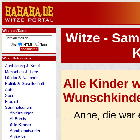
Witz des Tages
Witze - Sam
Als
HTML
Text
K
Witze-Kategorien
Ausbildung & Beruf
Menschen & Tiere
Länder & Nationen
Alle Kinder 
Politik & Gesellschaft
Auto
Wunschkinder,
Sport
Freizeit
Sammelsurium
... Anne, die war
Abkürzungen
Al Bundy
Alle Kinder
Anrufbeantworter
Antiwitze