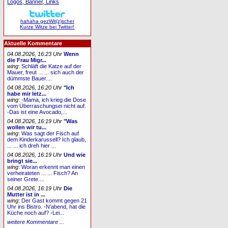
Logos, Banner, Links
hahaha gezWit(z)scher
Kurze Witze bei Twitter!
Aktuelle Kommentare
04.08.2026, 16:23 Uhr
Wenn
die Frau Migr...
wing
:
Schläft die Katze auf der
Mauer, freut ... ... sich auch der
dümmste Bauer....
04.08.2026, 16:20 Uhr
"Ich
habe mir letz...
wing
:
-Mama, ich krieg die Dose
vom Überraschungsei nicht auf.
-Das ist eine Avocado,...
04.08.2026, 16:19 Uhr
"Was
wollen wir tu...
wing
:
Was sagt der Fisch auf
dem Kinderkarussell? Ich glaub,
... ... ich dreh hier ...
04.08.2026, 16:19 Uhr
Und wie
bringt sie...
wing
:
Woran erkennt man einen
verheirateten ... ... Fisch? An
seiner Grete....
04.08.2026, 16:19 Uhr
Die
Mutter ist in ...
wing
:
Der Gast kommt gegen 21
Uhr ins Bistro. -N’abend, hat die
Küche noch auf? -Lei...
weitere Kommentare ...