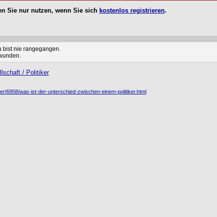
n Sie nur nutzen, wenn Sie sich
kostenlos registrieren
.
u bist nie rangegangen.
hwunden.
schaft / Politiker
iker/6958/was-ist-der-unterschied-zwischen-einem-politiker.html