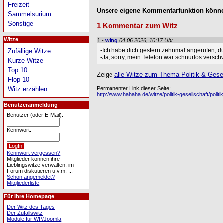
Freizeit
Unsere eigene Kommentarfunktion könne
Sammelsurium
Sonstige
1 Kommentar zum Witz
Witze
1 -
wing
04.06.2026, 10:17 Uhr
-Ich habe dich gestern zehnmal angerufen, d
Zufällige Witze
-Ja, sorry, mein Telefon war schnurlos versc
Kurze Witze
Top 10
Zeige
alle Witze zum Thema Politik & Gesell
Flop 10
Permanenter Link dieser Seite:
Witz erzählen
http://www.hahaha.de/witze/politik-gesellschaft/polit
Benutzeranmeldung
Benutzer (oder E-Mail):
Kennwort:
Kennwort vergessen?
Mitglieder können ihre
Lieblingswitze verwalten, im
Forum diskutieren u.v.m. ...
Schon angemeldet?
Mitgliederliste
Für Ihre Homepage
Der Witz des Tages
Der Zufallswitz
Module für WP/Joomla