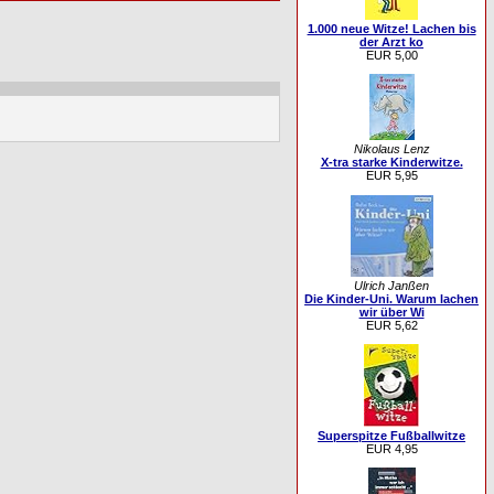
1.000 neue Witze! Lachen bis
der Arzt ko
EUR 5,00
Nikolaus Lenz
X-tra starke Kinderwitze.
EUR 5,95
Ulrich Janßen
Die Kinder-Uni. Warum lachen
wir über Wi
EUR 5,62
Superspitze Fußballwitze
EUR 4,95