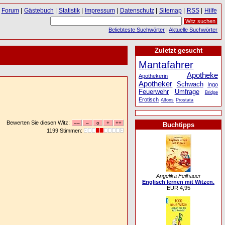
Forum
|
Gästebuch
|
Statistik
|
Impressum
|
Datenschutz
|
Sitemap
|
RSS
|
Hilfe
Beliebteste Suchwörter
|
Aktuelle Suchwörter
Zuletzt gesucht
Mantafahrer
Apotheke
Apothekerin
Apotheker
Schwach
Ingo
Feuerwehr
Umfrage
Bridge
Erotisch
Alfons
Prostata
Bewerten Sie diesen Witz:
Buchtipps
1199 Stimmen:
Angelika Feilhauer
Englisch lernen mit Witzen.
EUR 4,95