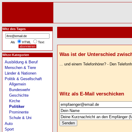
Witz des Tages
Als
HTML
Text
Was ist der Unterschied zwisch
Witze-Kategorien
Ausbildung & Beruf
... und einem Telefonhörer? - Den Telefo
Menschen & Tiere
Länder & Nationen
Politik & Gesellschaft
Allgemein
Bundeswehr
Witz als E-Mail verschicken
Geschichte
Kirche
Politiker
Prominente
Schule & Uni
Auto
Sport