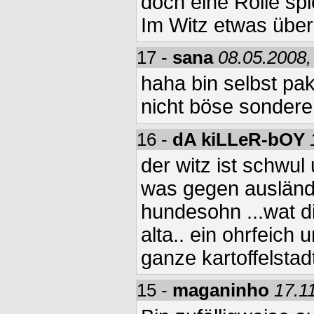
doch eine Rolle sp
Im Witz etwas übers
17 -
sana
08.05.2008,
haha bin selbst paki
nicht böse sonderen
16 -
dA kiLLeR-bOY
der witz ist schwul
was gegen ausländer
hundesohn ...wat 
alta.. ein ohrfeich 
ganze kartoffelstad
15 -
maganinho
17.1