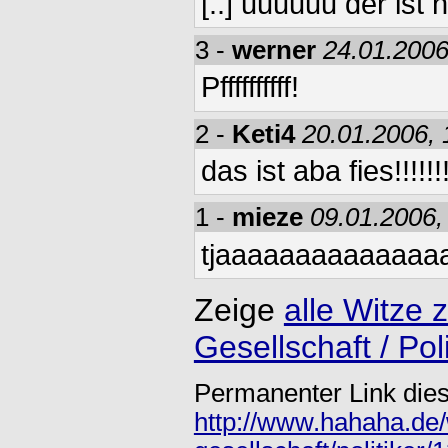
[..] uuuuuu der ist ni
3 -
werner
24.01.2006
Pffffffffff!
2 -
Keti4
20.01.2006, 
das ist aba fies!!!!!!!!
1 -
mieze
09.01.2006,
tjaaaaaaaaaaaaaa
Zeige
alle Witze 
Gesellschaft / Poli
Permanenter Link dies
http://www.hahaha.de/w