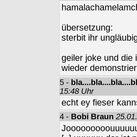
hamalachamelamc
übersetzung:
sterbit ihr ungläubi
geiler joke und di
wieder demonstrie
5 -
bla....bla....bla...
15:48 Uhr
echt ey fieser kanns 
4 -
Bobi Braun
25.01
Jooooooooouuuuu