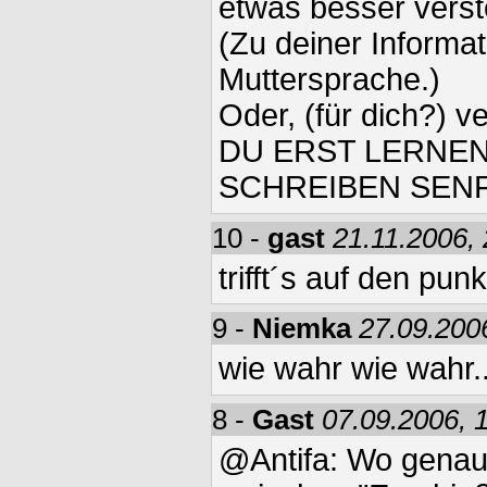
etwas besser vers
(Zu deiner Informat
Muttersprache.)
Oder, (für dich?) ve
DU ERST LERNE
SCHREIBEN SENF
10 -
gast
21.11.2006,
trifft´s auf den punk
9 -
Niemka
27.09.200
wie wahr wie wahr..
8 -
Gast
07.09.2006, 
@Antifa: Wo genau 