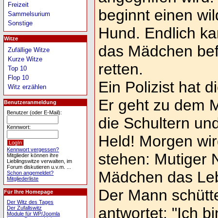
Freizeit
beginnt einen wi
Sammelsurium
Sonstige
Hund. Endlich kan
Witze
das Mädchen bef
Zufällige Witze
Kurze Witze
retten.
Top 10
Flop 10
Ein Polizist hat d
Witz erzählen
Er geht zu dem M
Benutzeranmeldung
Benutzer (oder E-Mail):
die Schultern und
Kennwort:
Held! Morgen wir
Kennwort vergessen?
stehen: Mutiger 
Mitglieder können ihre
Lieblingswitze verwalten, im
Forum diskutieren u.v.m. ...
Mädchen das Le
Schon angemeldet?
Mitgliederliste
Der Mann schütte
Für Ihre Homepage
Der Witz des Tages
antwortet: "Ich b
Der Zufallswitz
Module für WP/Joomla