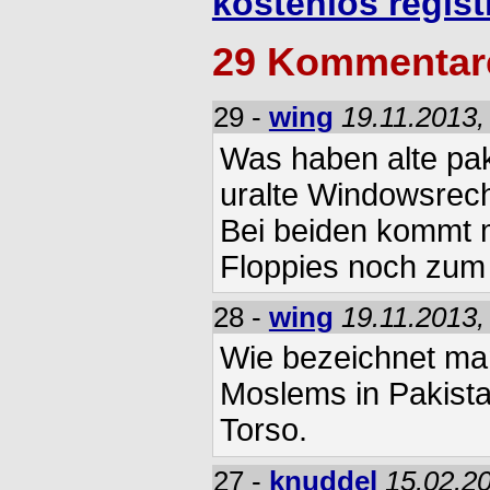
kostenlos regist
29 Kommentar
29 -
wing
19.11.2013,
Was haben alte pa
uralte Windowsrec
Bei beiden kommt m
Floppies noch zum
28 -
wing
19.11.2013,
Wie bezeichnet ma
Moslems in Pakist
Torso.
27 -
knuddel
15.02.20