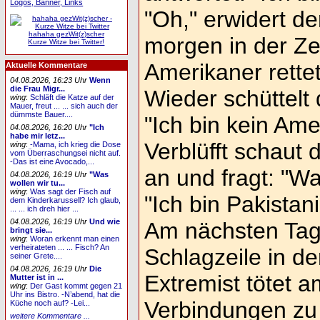
Logos, Banner, Links
"Oh," erwidert de
hahaha gezWit(z)scher
morgen in der Ze
Kurze Witze bei Twitter!
Amerikaner rett
Aktuelle Kommentare
04.08.2026, 16:23 Uhr
Wenn
die Frau Migr...
Wieder schüttelt
wing
:
Schläft die Katze auf der
Mauer, freut ... ... sich auch der
dümmste Bauer....
"Ich bin kein Ame
04.08.2026, 16:20 Uhr
"Ich
habe mir letz...
Verblüfft schaut 
wing
:
-Mama, ich krieg die Dose
vom Überraschungsei nicht auf.
-Das ist eine Avocado,...
an und fragt: "W
04.08.2026, 16:19 Uhr
"Was
wollen wir tu...
wing
:
Was sagt der Fisch auf
"Ich bin Pakistani
dem Kinderkarussell? Ich glaub,
... ... ich dreh hier ...
04.08.2026, 16:19 Uhr
Und wie
Am nächsten Tag 
bringt sie...
wing
:
Woran erkennt man einen
verheirateten ... ... Fisch? An
Schlagzeile in de
seiner Grete....
04.08.2026, 16:19 Uhr
Die
Extremist tötet 
Mutter ist in ...
wing
:
Der Gast kommt gegen 21
Uhr ins Bistro. -N’abend, hat die
Verbindungen zu
Küche noch auf? -Lei...
weitere Kommentare ...