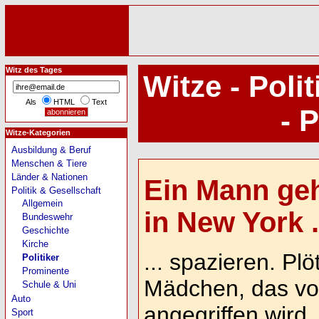
Witz des Tages
Witze - Poli
Als
HTML
Text
- P
Witze-Kategorien
Ausbildung & Beruf
Menschen & Tiere
Länder & Nationen
Ein Mann geh
Politik & Gesellschaft
Allgemein
in New York .
Bundeswehr
Geschichte
Kirche
... spazieren. Plöt
Politiker
Prominente
Mädchen, das v
Schule & Uni
Auto
angegriffen wird. 
Sport