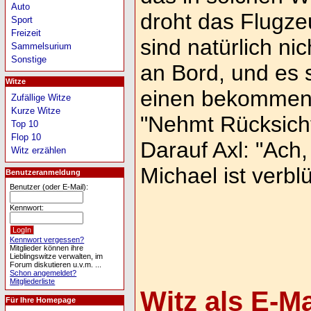
Auto
droht das Flugze
Sport
Freizeit
sind natürlich ni
Sammelsurium
Sonstige
an Bord, und es s
Witze
einen bekommen s
Zufällige Witze
Kurze Witze
"Nehmt Rücksicht
Top 10
Flop 10
Darauf Axl: "Ach, 
Witz erzählen
Michael ist verblü
Benutzeranmeldung
Benutzer (oder E-Mail):
Kennwort:
Kennwort vergessen?
Mitglieder können ihre
Lieblingswitze verwalten, im
Forum diskutieren u.v.m. ...
Schon angemeldet?
Mitgliederliste
Witz als E-M
Für Ihre Homepage