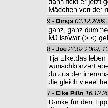
dann fickt er jetzt 
Mädchen von der n
9 -
Dings
03.12.2009,
ganz, ganz dummer
MJ ist/war (>.<) gei
8 -
Joe
24.02.2009, 1
Tja Elke,das leben 
wunschkonzert.aber
du aus der irrenan
die gleich vieeel 
7 -
Elke Pißn
16.12.2
Danke für den Tipp,