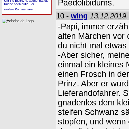
Paedolibidums.
Uhr ins Bistro. -N’abend, hat die
Küche noch auf? -Lei...
weitere Kommentare ...
10 -
wing
13.12.2019,
-Papi, immer erzähl
alten Märchen vor
du nicht mal etwa
-Aber sicher, meine
einmal ein kleines
einen Frosch in de
Prinz. Aber er wurd
Lieferandofahrer. S
gnadenlos dem kle
steifen Schwanz sä
stopfen, und wenn e