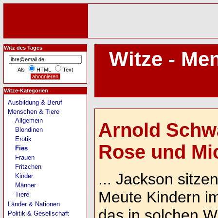
Witz des Tages
Witze - Me
Als
HTML
Text
Witze-Kategorien
Ausbildung & Beruf
Menschen & Tiere
Allgemein
Arnold Schw
Blondinen
Erotik
Rose und Mic
Fies
Frauen
Fritzchen
... Jackson sitze
Kinder
Männer
Meute Kindern i
Tiere
Länder & Nationen
das in solchen Wi
Politik & Gesellschaft