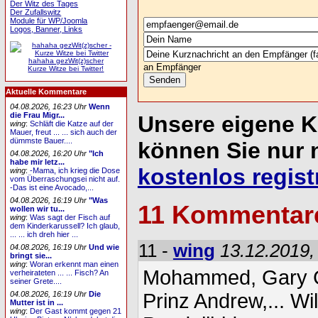
Der Witz des Tages
Der Zufallswitz
Module für WP/Joomla
Logos, Banner, Links
hahaha gezWit(z)scher
an Empfänger
Kurze Witze bei Twitter!
Aktuelle Kommentare
04.08.2026, 16:23 Uhr
Wenn
die Frau Migr...
Unsere eigene 
wing
:
Schläft die Katze auf der
Mauer, freut ... ... sich auch der
dümmste Bauer....
können Sie nur 
04.08.2026, 16:20 Uhr
"Ich
habe mir letz...
kostenlos regist
wing
:
-Mama, ich krieg die Dose
vom Überraschungsei nicht auf.
-Das ist eine Avocado,...
04.08.2026, 16:19 Uhr
"Was
11 Kommentar
wollen wir tu...
wing
:
Was sagt der Fisch auf
dem Kinderkarussell? Ich glaub,
... ... ich dreh hier ...
11 -
wing
13.12.2019,
04.08.2026, 16:19 Uhr
Und wie
bringt sie...
wing
:
Woran erkennt man einen
Mohammed, Gary Gl
verheirateten ... ... Fisch? An
seiner Grete....
Prinz Andrew,... Wi
04.08.2026, 16:19 Uhr
Die
Mutter ist in ...
wing
:
Der Gast kommt gegen 21