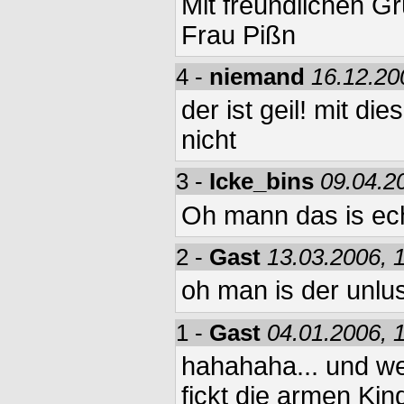
Mit freundlichen G
Frau Pißn
4 -
niemand
16.12.20
der ist geil! mit 
nicht
3 -
Icke_bins
09.04.2
Oh mann das is echt
2 -
Gast
13.03.2006, 
oh man is der unlu
1 -
Gast
04.01.2006, 
hahahaha... und we
fickt die armen Ki