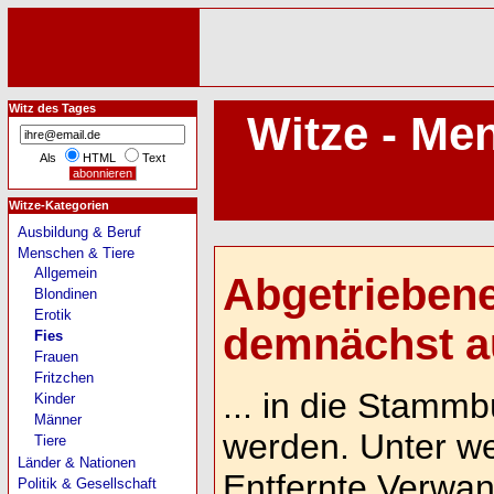
Witz des Tages
Witze - Me
Als
HTML
Text
Witze-Kategorien
Ausbildung & Beruf
Menschen & Tiere
Allgemein
Abgetriebene
Blondinen
Erotik
demnächst au
Fies
Frauen
Fritzchen
... in die Stam
Kinder
Männer
werden. Unter we
Tiere
Länder & Nationen
Entfernte Verwan
Politik & Gesellschaft