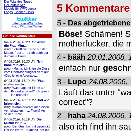
Der Witz des Tages
5 Kommentare
Der Zufallswitz
Module für WP/Joomla
Logos, Banner, Links
5 -
Das abgetriebene
hahaha gezWit(z)scher
Kurze Witze bei Twitter!
Böse!
Schämen! S
Aktuelle Kommentare
motherfucker, die m
04.08.2026, 16:23 Uhr
Wenn
die Frau Migr...
wing
:
Schläft die Katze auf der
Mauer, freut ... ... sich auch der
4 -
bääh
20.01.2008, 
dümmste Bauer....
04.08.2026, 16:20 Uhr
"Ich
habe mir letz...
einfach nur
gesch
wing
:
-Mama, ich krieg die Dose
vom Überraschungsei nicht auf.
-Das ist eine Avocado,...
3 -
Lupo
24.08.2006, 
04.08.2026, 16:19 Uhr
"Was
wollen wir tu...
wing
:
Was sagt der Fisch auf
Läuft das unter "wah
dem Kinderkarussell? Ich glaub,
... ... ich dreh hier ...
correct"?
04.08.2026, 16:19 Uhr
Und wie
bringt sie...
wing
:
Woran erkennt man einen
verheirateten ... ... Fisch? An
2 -
haha
24.08.2006, 
seiner Grete....
04.08.2026, 16:19 Uhr
Die
Mutter ist in ...
also ich find ihn sau
wing
:
Der Gast kommt gegen 21
Uhr ins Bistro. -N’abend, hat die