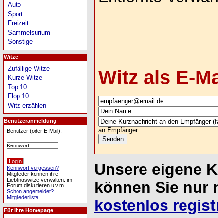
Auto
Sport
Freizeit
Sammelsurium
Sonstige
Witze
Zufällige Witze
Witz als E-M
Kurze Witze
Top 10
Flop 10
Witz erzählen
Benutzeranmeldung
an Empfänger
Benutzer (oder E-Mail):
Kennwort:
Unsere eigene 
Kennwort vergessen?
Mitglieder können ihre
Lieblingswitze verwalten, im
können Sie nur 
Forum diskutieren u.v.m. ...
Schon angemeldet?
Mitgliederliste
kostenlos regist
Für Ihre Homepage