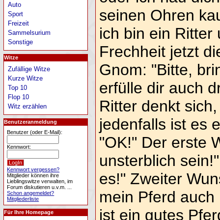
Auto
seinen Ohren kau
Sport
Freizeit
ich bin ein Ritter
Sammelsurium
Sonstige
Frechheit jetzt d
Witze
Gnom: "Bitte, bri
Zufällige Witze
Kurze Witze
erfülle dir auch 
Top 10
Flop 10
Ritter denkt sich,
Witz erzählen
jedenfalls ist es
Benutzeranmeldung
Benutzer (oder E-Mail):
"OK!" Der erste 
Kennwort:
unsterblich sein!
Kennwort vergessen?
es!" Zweiter Wun
Mitglieder können ihre
Lieblingswitze verwalten, im
Forum diskutieren u.v.m. ...
mein Pferd auch u
Schon angemeldet?
Mitgliederliste
ist ein gutes Pf
Für Ihre Homepage