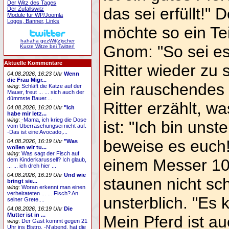
Der Witz des Tages
das sei erfüllt!" D
Der Zufallswitz
Module für WP/Joomla
Logos, Banner, Links
möchte so ein Tei
hahaha gezWit(z)scher
Gnom: "So sei es!
Kurze Witze bei Twitter!
Aktuelle Kommentare
Ritter wieder zu 
04.08.2026, 16:23 Uhr
Wenn
die Frau Migr...
ein rauschendes 
wing
:
Schläft die Katze auf der
Mauer, freut ... ... sich auch der
dümmste Bauer....
Ritter erzählt, w
04.08.2026, 16:20 Uhr
"Ich
habe mir letz...
wing
:
-Mama, ich krieg die Dose
ist: "Ich bin unste
vom Überraschungsei nicht auf.
-Das ist eine Avocado,...
beweise es euch!"
04.08.2026, 16:19 Uhr
"Was
wollen wir tu...
wing
:
Was sagt der Fisch auf
einem Messer 10m
dem Kinderkarussell? Ich glaub,
... ... ich dreh hier ...
04.08.2026, 16:19 Uhr
Und wie
staunen nicht schl
bringt sie...
wing
:
Woran erkennt man einen
verheirateten ... ... Fisch? An
unsterblich. "Es
seiner Grete....
04.08.2026, 16:19 Uhr
Die
Mutter ist in ...
Mein Pferd ist au
wing
:
Der Gast kommt gegen 21
Uhr ins Bistro. -N’abend, hat die