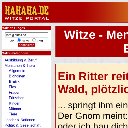
Witz des Tages
Witze - Me
Als
HTML
Text
Witze-Kategorien
Ausbildung & Beruf
Menschen & Tiere
Allgemein
Ein Ritter re
Blondinen
Erotik
Wald, plötzlic
Fies
Frauen
Fritzchen
... springt ihm 
Kinder
Männer
Der Gnom meint:
Tiere
Länder & Nationen
oder ich hau dich
Politik & Gesellschaft