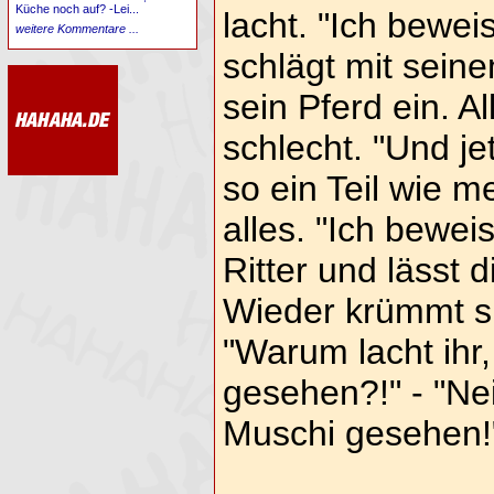
Küche noch auf? -Lei...
lacht. "Ich bewei
weitere Kommentare ...
schlägt mit sein
sein Pferd ein. A
schlecht. "Und je
so ein Teil wie m
alles. "Ich bewei
Ritter und lässt 
Wieder krümmt si
"Warum lacht ihr,
gesehen?!" - "Nei
Muschi gesehen!