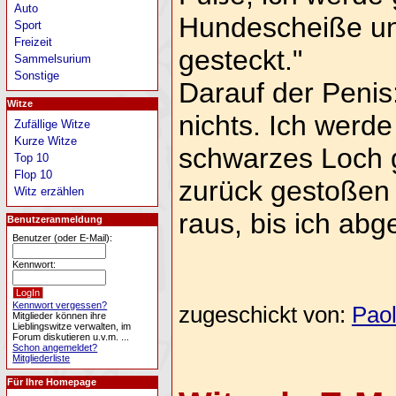
Auto
Hundescheiße un
Sport
Freizeit
gesteckt."
Sammelsurium
Sonstige
Darauf der Penis:
Witze
nichts. Ich werde
Zufällige Witze
Kurze Witze
schwarzes Loch g
Top 10
Flop 10
zurück gestoßen
Witz erzählen
raus, bis ich abg
Benutzeranmeldung
Benutzer (oder E-Mail):
Kennwort:
Kennwort vergessen?
zugeschickt von:
Pao
Mitglieder können ihre
Lieblingswitze verwalten, im
Forum diskutieren u.v.m. ...
Schon angemeldet?
Mitgliederliste
Für Ihre Homepage