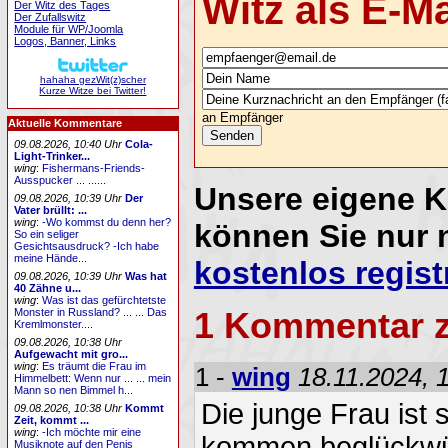
Witz als E-M
Der Witz des Tages
Der Zufallswitz
Module für WP/Joomla
Logos, Banner, Links
hahaha gezWit(z)scher
Kurze Witze bei Twitter!
an Empfänger
Aktuelle Kommentare
09.08.2026, 10:40 Uhr
Cola-
Light-Trinker...
wing
:
Fishermans-Friends-
Ausspucker ... ......
Unsere eigene 
09.08.2026, 10:39 Uhr
Der
Vater brüllt: ...
wing
:
-Wo kommst du denn her?
können Sie nur 
So ein seliger
Gesichtsausdruck? -Ich habe
meine Hände...
kostenlos regist
09.08.2026, 10:39 Uhr
Was hat
40 Zähne u...
wing
:
Was ist das gefürchtetste
Monster in Russland? ... ... Das
1 Kommentar 
Kremlmonster....
09.08.2026, 10:38 Uhr
Aufgewacht mit gro...
wing
:
Es träumt die Frau im
1 -
wing
18.11.2024, 
Himmelbett: Wenn nur ... ... mein
Mann so nen Bimmel h...
Die junge Frau ist
09.08.2026, 10:38 Uhr
Kommt
Zeit, kommt ...
wing
:
-Ich möchte mir eine
kommen beglückwün
Musiknote auf den Penis