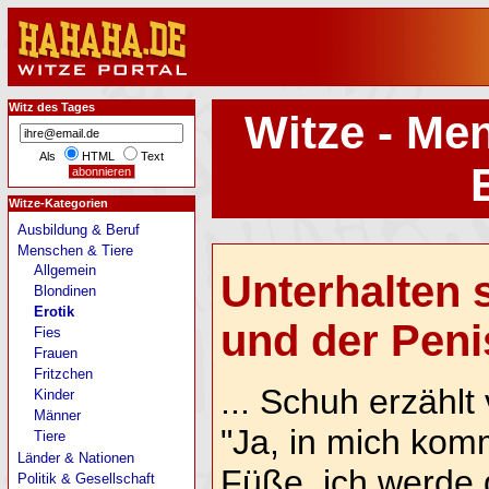
Witz des Tages
Witze - Me
Als
HTML
Text
Witze-Kategorien
Ausbildung & Beruf
Menschen & Tiere
Allgemein
Unterhalten 
Blondinen
Erotik
und der Penis
Fies
Frauen
Fritzchen
... Schuh erzähl
Kinder
Männer
"Ja, in mich kom
Tiere
Länder & Nationen
Füße, ich werde g
Politik & Gesellschaft