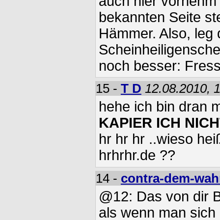
auch hier vornehm 
bekannten Seite s
Hämmer. Also, leg 
Scheinheiligensche
noch besser: Fress
15 -
T D
12.08.2010, 
hehe ich bin dran 
KAPIER ICH NICH
hr hr hr ..wieso hei
hrhrhr.de ??
14 -
contra-dem-wah
@12: Das von dir B
als wenn man sich