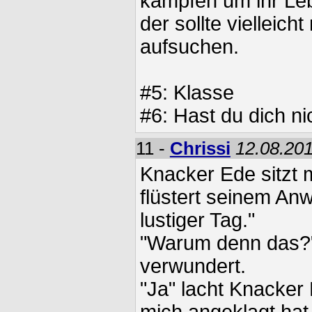
kämpfen um ihr Lebe
der sollte vielleich
aufsuchen.
#5: Klasse
#6: Hast du dich nic
11 -
Chrissi
12.08.201
Knacker Ede sitzt m
flüstert seinem Anw
lustiger Tag."
"Warum denn das?",
verwundert.
"Ja" lacht Knacker 
mich angeklagt hat