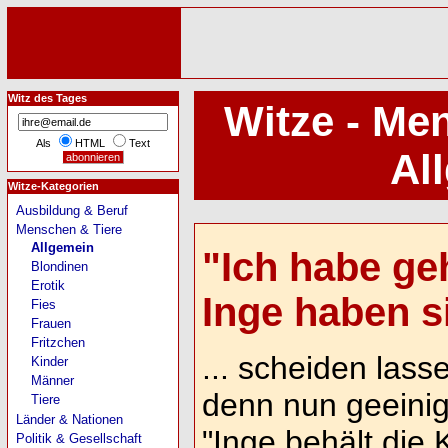
Witz des Tages
Witze - Me
Als
HTML
Text
Al
Witze-Kategorien
Ausbildung & Beruf
Menschen & Tiere
Allgemein
"Ich habe ge
Blondinen
Erotik
Inge haben si
Fies
Frauen
Fritzchen
... scheiden lass
Kinder
Männer
denn nun geeinig
Tiere
Länder & Nationen
"Inge behält die
Politik & Gesellschaft