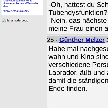
Musiknote auf den Penis
-Oh, hattest du Sc
tätowieren lassen. -Wieso das
denn...
Tubendysfunktion?
weitere Kommentare ...
-Nein, das nächste 
meine Frau einen a
25 -
Günther Melzer
Habe mal nachgesc
wahn und Kino sind 
verschiedene Pers
Labrador, äüö und a
damit die ständigen
Ende finden.
---