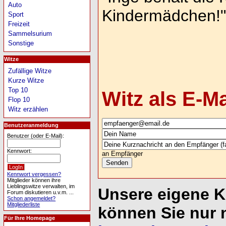
Auto
Kindermädchen!"
Sport
Freizeit
Sammelsurium
Sonstige
Witze
Zufällige Witze
Kurze Witze
Top 10
Witz als E-M
Flop 10
Witz erzählen
Benutzeranmeldung
Benutzer (oder E-Mail):
Kennwort:
an Empfänger
Kennwort vergessen?
Mitglieder können ihre
Lieblingswitze verwalten, im
Unsere eigene 
Forum diskutieren u.v.m. ...
Schon angemeldet?
Mitgliederliste
können Sie nur 
Für Ihre Homepage