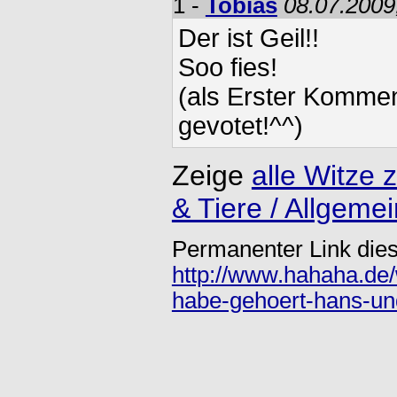
1 -
Tobias
08.07.2009
Der ist Geil!!
Soo fies!
(als Erster Kommen
gevotet!^^)
Zeige
alle Witz
& Tiere / Allgemei
Permanenter Link dies
http://www.hahaha.de
habe-gehoert-hans-un