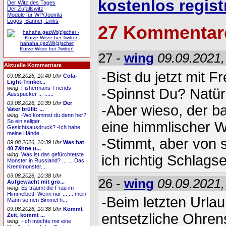
kostenlos regist
Der Witz des Tages
Der Zufallswitz
Module für WP/Joomla
Logos, Banner, Links
27 Kommentar
hahaha gezWit(z)scher
Kurze Witze bei Twitter!
27 -
wing
09.09.2021,
Aktuelle Kommentare
-Bist du jetzt mit
09.08.2026, 10:40 Uhr
Cola-
Light-Trinker...
wing
:
Fishermans-Friends-
-Spinnst Du? Natürl
Ausspucker ... ......
09.08.2026, 10:39 Uhr
Der
-Aber wieso, der b
Vater brüllt: ...
wing
:
-Wo kommst du denn her?
So ein seliger
eine himmlischer W
Gesichtsausdruck? -Ich habe
meine Hände...
-Stimmt, aber von 
09.08.2026, 10:39 Uhr
Was hat
40 Zähne u...
wing
:
Was ist das gefürchtetste
ich richtig Schlagse
Monster in Russland? ... ... Das
Kremlmonster....
09.08.2026, 10:38 Uhr
26 -
wing
09.09.2021,
Aufgewacht mit gro...
wing
:
Es träumt die Frau im
Himmelbett: Wenn nur ... ... mein
-Beim letzten Urla
Mann so nen Bimmel h...
09.08.2026, 10:38 Uhr
Kommt
entsetzliche Ohre
Zeit, kommt ...
wing
:
-Ich möchte mir eine