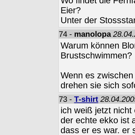
Wo findet die Fernf
Eier?
Unter der Stossst
74 -
manolopa
28.04.
Warum können Blon
Brustschwimmen?
Wenn es zwischen 
drehen sie sich so
73 -
T-shirt
28.04.200
ich weiß jetzt nich
der echte ekko ist 
dass er es war. er