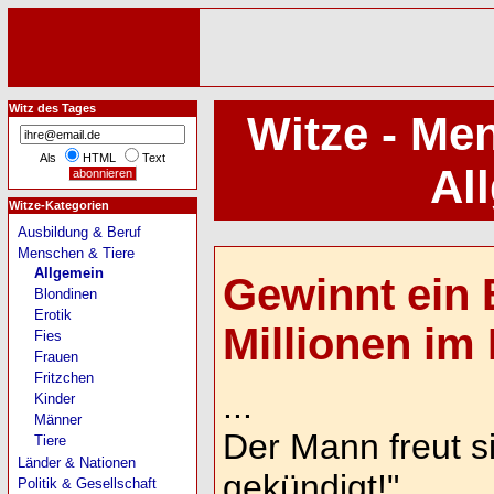
Witz des Tages
Witze - Me
Als
HTML
Text
Al
Witze-Kategorien
Ausbildung & Beruf
Menschen & Tiere
Allgemein
Gewinnt ein 
Blondinen
Erotik
Millionen im L
Fies
Frauen
Fritzchen
...
Kinder
Männer
Der Mann freut s
Tiere
Länder & Nationen
gekündigt!"
Politik & Gesellschaft