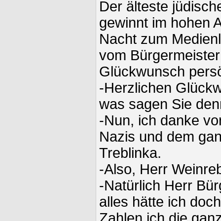
Der älteste jüdisch
gewinnt im hohen Al
Nacht zum Medienli
vom Bürgermeister 
Glückwunsch persön
-Herzlichen Glück
was sagen Sie den
-Nun, ich danke vor
Nazis und dem gan
Treblinka.
-Also, Herr Weinreb
-Natürlich Herr Bü
alles hätte ich doc
Zahlen ich die ganz