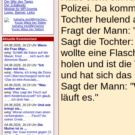
Der Witz des Tages
Polizei. Da komm
Der Zufallswitz
Module für WP/Joomla
Logos, Banner, Links
Tochter heulend 
hahaha gezWit(z)scher
Fragt der Mann: "
Kurze Witze bei Twitter!
Sagt die Tochter
Aktuelle Kommentare
04.08.2026, 16:23 Uhr
Wenn
die Frau Migr...
wollte eine Flas
wing
:
Schläft die Katze auf der
Mauer, freut ... ... sich auch der
dümmste Bauer....
holen und ist die
04.08.2026, 16:20 Uhr
"Ich
habe mir letz...
und hat sich das
wing
:
-Mama, ich krieg die Dose
vom Überraschungsei nicht auf.
-Das ist eine Avocado,...
Sagt der Mann: "
04.08.2026, 16:19 Uhr
"Was
wollen wir tu...
wing
:
Was sagt der Fisch auf
läuft es."
dem Kinderkarussell? Ich glaub,
... ... ich dreh hier ...
04.08.2026, 16:19 Uhr
Und wie
bringt sie...
wing
:
Woran erkennt man einen
verheirateten ... ... Fisch? An
seiner Grete....
04.08.2026, 16:19 Uhr
Die
Mutter ist in ...
wing
:
Der Gast kommt gegen 21