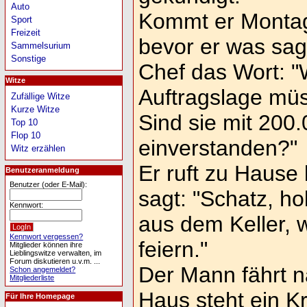
Auto
Kommt er Montag 
Sport
Freizeit
bevor er was sag
Sammelsurium
Sonstige
Chef das Wort: "
Witze
Auftragslage müs
Zufällige Witze
Kurze Witze
Sind sie mit 200
Top 10
Flop 10
einverstanden?"
Witz erzählen
Er ruft zu Hause
Benutzeranmeldung
Benutzer (oder E-Mail):
sagt: "Schatz, h
Kennwort:
aus dem Keller, 
Kennwort vergessen?
feiern."
Mitglieder können ihre
Lieblingswitze verwalten, im
Forum diskutieren u.v.m. ...
Der Mann fährt 
Schon angemeldet?
Mitgliederliste
Haus steht ein 
Für Ihre Homepage