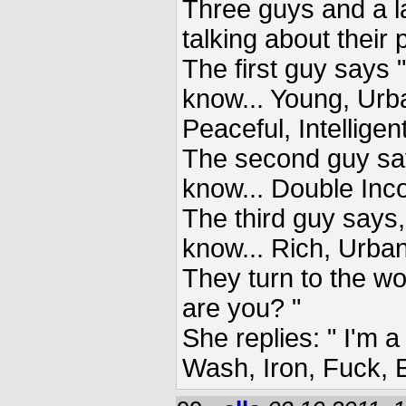
Three guys and a la
talking about their 
The first guy says "
know... Young, Urb
Peaceful, Intelligen
The second guy say
know... Double Inc
The third guy says,
know... Rich, Urban
They turn to the w
are you? "
She replies: " I'm 
Wash, Iron, Fuck, E