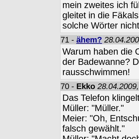
mein zweites ich fü
gleitet in die Fäka
solche Wörter nicht
71 -
ähem?
28.04.200
Warum haben die Os
der Badewanne? Dam
rausschwimmen!
70 -
Ekko
28.04.2009,
Das Telefon klingelt
Müller: "Müller."
Meier: "Oh, Entsch
falsch gewählt."
Müller: "Macht doc