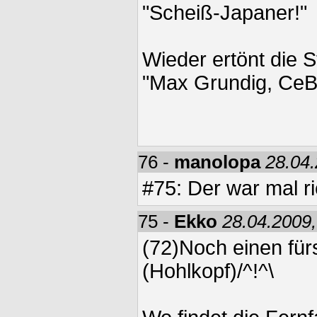
"Scheiß-Japaner!"
Wieder ertönt die 
"Max Grundig, CeBit
76 -
manolopa
28.04.
#75: Der war mal ri
75 -
Ekko
28.04.2009,
(72)Noch einen für
(Hohlkopf)/^!^\