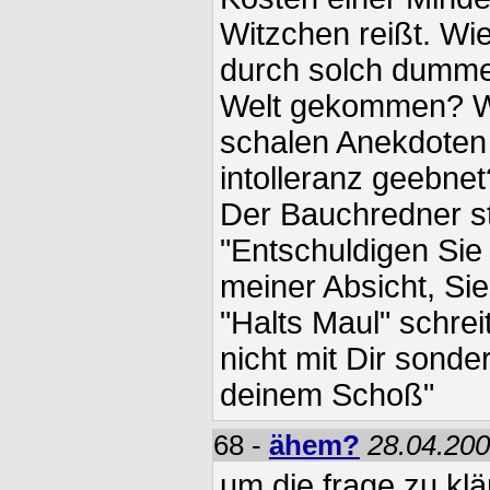
Witzchen reißt. Wie
durch solch dumme 
Welt gekommen? Wi
schalen Anekdoten
intolleranz geebnet
Der Bauchredner st
"Entschuldigen Sie b
meiner Absicht, Si
"Halts Maul" schreit
nicht mit Dir sonde
deinem Schoß"
68 -
ähem?
28.04.200
um die frage zu klä