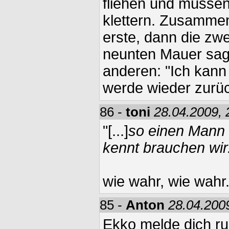
fliehen und müsse
klettern. Zusammen
erste, dann die zwei
neunten Mauer sagt
anderen: "Ich kann 
werde wieder zurü
86 -
toni
28.04.2009, 
"[...]
so einen Mann 
kennt brauchen wir
wie wahr, wie wahr.
85 -
Anton
28.04.200
Ekko melde dich ru