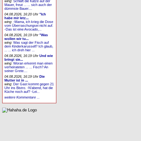
wing
:
Schläft die Katze auf der
Mauer, freut ... ... sich auch der
dümmste Bauer....
04.08.2026, 16:20 Uhr
"Ich
habe mir letz...
wing
:
-Mama, ich krieg die Dose
vom Überraschungsei nicht auf.
-Das ist eine Avocado,...
04.08.2026, 16:19 Uhr
"Was
wollen wir tu...
wing
:
Was sagt der Fisch auf
dem Kinderkarussell? Ich glaub,
... ... ich dreh hier ...
04.08.2026, 16:19 Uhr
Und wie
bringt sie...
wing
:
Woran erkennt man einen
verheirateten ... ... Fisch? An
seiner Grete....
04.08.2026, 16:19 Uhr
Die
Mutter ist in ...
wing
:
Der Gast kommt gegen 21
Uhr ins Bistro. -N’abend, hat die
Küche noch auf? -Lei...
weitere Kommentare ...