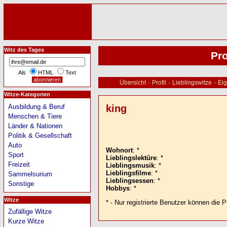
Witz des Tages
Pro
Als
HTML
Text
·
·
·
Übersicht
Profil
Lieblingswitze
Eig
Witze-Kategorien
king
Ausbildung & Beruf
Menschen & Tiere
Länder & Nationen
Politik & Gesellschaft
Auto
Wohnort
: *
Sport
Lieblingslektüre
: *
Freizeit
Lieblingsmusik
: *
Lieblingsfilme
: *
Sammelsurium
Lieblingsessen
: *
Sonstige
Hobbys
: *
Witze
* - Nur registrierte Benutzer können die P
Zufällige Witze
Kurze Witze