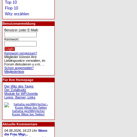
Top 10
Flop 10
Witz erzählen
Benutzeranmeldung
Benutzer (oder E-Mail):
Kennwort:
Kennwort vergessen?
Mitglieder können ihre
Lieblingswitze verwalten, im
Forum diskutieren u.v.m. ...
Schon angemeldet?
Mitgliederliste
Für Ihre Homepage
Der Witz des Tages
Der Zufallswitz
Module für WP/Joomla
Logos, Banner, Links
hahaha gezWit(z)scher
Kurze Witze bei Twitter!
Aktuelle Kommentare
04.08.2026, 16:23 Uhr
Wenn
die Frau Migr...