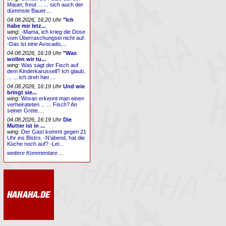
Mauer, freut ... ... sich auch der
dümmste Bauer....
04.08.2026, 16:20 Uhr
"Ich
habe mir letz...
wing
:
-Mama, ich krieg die Dose
vom Überraschungsei nicht auf.
-Das ist eine Avocado,...
04.08.2026, 16:19 Uhr
"Was
wollen wir tu...
wing
:
Was sagt der Fisch auf
dem Kinderkarussell? Ich glaub,
... ... ich dreh hier ...
04.08.2026, 16:19 Uhr
Und wie
bringt sie...
wing
:
Woran erkennt man einen
verheirateten ... ... Fisch? An
seiner Grete....
04.08.2026, 16:19 Uhr
Die
Mutter ist in ...
wing
:
Der Gast kommt gegen 21
Uhr ins Bistro. -N’abend, hat die
Küche noch auf? -Lei...
weitere Kommentare ...