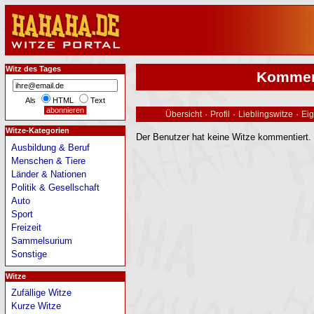
Witz des Tages
Kommen
Als
HTML
Text
·
·
·
Übersicht
Profil
Lieblingswitze
Eig
Witze-Kategorien
Der Benutzer hat keine Witze kommentiert.
Ausbildung & Beruf
Menschen & Tiere
Länder & Nationen
Politik & Gesellschaft
Auto
Sport
Freizeit
Sammelsurium
Sonstige
Witze
Zufällige Witze
Kurze Witze