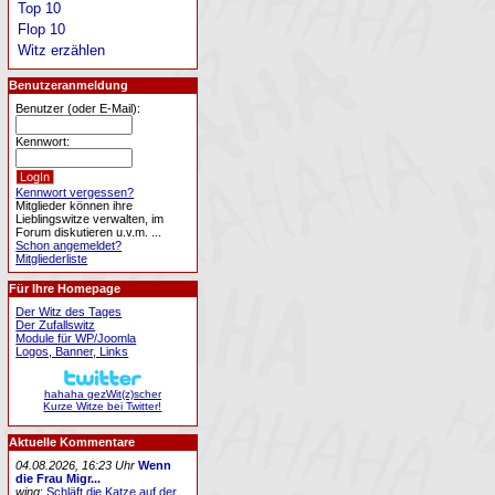
Top 10
Flop 10
Witz erzählen
Benutzeranmeldung
Benutzer (oder E-Mail):
Kennwort:
Kennwort vergessen?
Mitglieder können ihre
Lieblingswitze verwalten, im
Forum diskutieren u.v.m. ...
Schon angemeldet?
Mitgliederliste
Für Ihre Homepage
Der Witz des Tages
Der Zufallswitz
Module für WP/Joomla
Logos, Banner, Links
hahaha gezWit(z)scher
Kurze Witze bei Twitter!
Aktuelle Kommentare
04.08.2026, 16:23 Uhr
Wenn
die Frau Migr...
wing
:
Schläft die Katze auf der