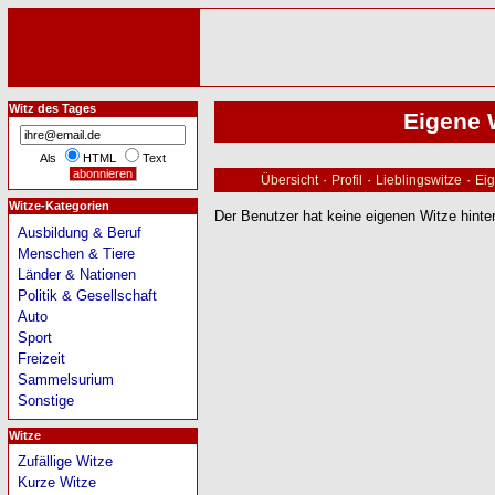
Witz des Tages
Eigene 
Als
HTML
Text
·
·
·
Übersicht
Profil
Lieblingswitze
Eig
Witze-Kategorien
Der Benutzer hat keine eigenen Witze hinter
Ausbildung & Beruf
Menschen & Tiere
Länder & Nationen
Politik & Gesellschaft
Auto
Sport
Freizeit
Sammelsurium
Sonstige
Witze
Zufällige Witze
Kurze Witze