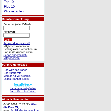
Top 10
Flop 10
Witz erzählen
Benutzeranmeldung
Benutzer (oder E-Mail):
Kennwort:
Kennwort vergessen?
Mitglieder können ihre
Lieblingswitze verwalten, im
Forum diskutieren u.v.m. ...
Schon angemeldet?
Mitgliederliste
Für Ihre Homepage
Der Witz des Tages
Der Zufallswitz
Module für WP/Joomla
Logos, Banner, Links
hahaha gezWit(z)scher
Kurze Witze bei Twitter!
Aktuelle Kommentare
04.08.2026, 16:23 Uhr
Wenn
die Frau Migr...
wing
:
Schläft die Katze auf der