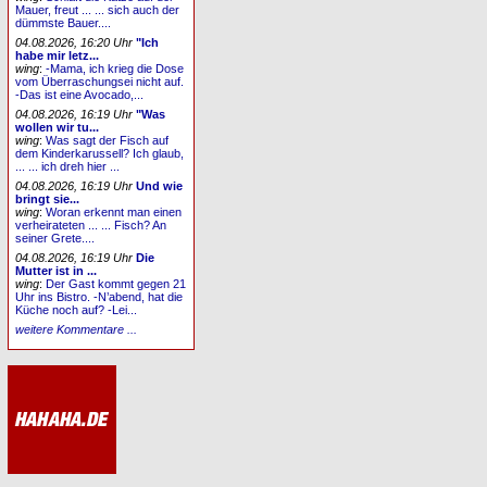
Mauer, freut ... ... sich auch der
dümmste Bauer....
04.08.2026, 16:20 Uhr
"Ich
habe mir letz...
wing
:
-Mama, ich krieg die Dose
vom Überraschungsei nicht auf.
-Das ist eine Avocado,...
04.08.2026, 16:19 Uhr
"Was
wollen wir tu...
wing
:
Was sagt der Fisch auf
dem Kinderkarussell? Ich glaub,
... ... ich dreh hier ...
04.08.2026, 16:19 Uhr
Und wie
bringt sie...
wing
:
Woran erkennt man einen
verheirateten ... ... Fisch? An
seiner Grete....
04.08.2026, 16:19 Uhr
Die
Mutter ist in ...
wing
:
Der Gast kommt gegen 21
Uhr ins Bistro. -N’abend, hat die
Küche noch auf? -Lei...
weitere Kommentare ...