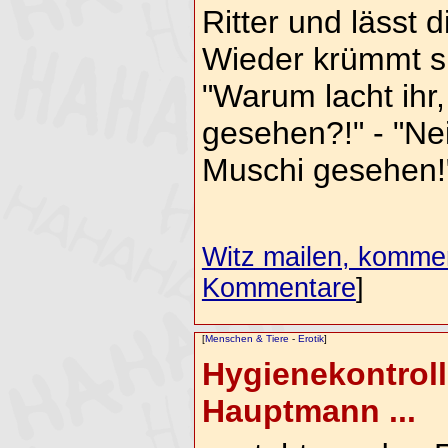
Ritter und lässt 
Wieder krümmt si
"Warum lacht ihr,
gesehen?!" - "Nei
Muschi gesehen!
Witz mailen, komment
Kommentare
]
[
Menschen & Tiere
-
Erotik
]
Hygienekontrol
Hauptmann ...