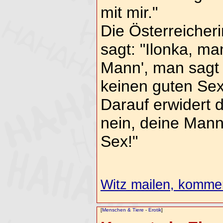
mit mir."
Die Österreicheri
sagt: "Ilonka, ma
Mann', man sagt
keinen guten Sex
Darauf erwidert d
nein, deine Mann
Sex!"
Witz mailen, komment
[
Menschen & Tiere
-
Erotik
]