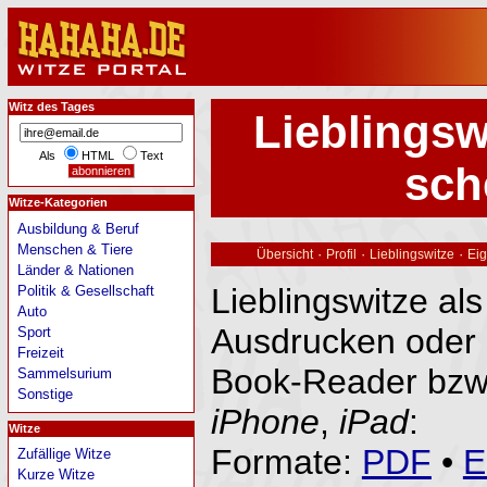
Witz des Tages
Lieblingsw
Als
HTML
Text
sch
Witze-Kategorien
Ausbildung & Beruf
Menschen & Tiere
·
·
·
Übersicht
Profil
Lieblingswitze
Eig
Länder & Nationen
Lieblingswitze al
Politik & Gesellschaft
Auto
Ausdrucken oder 
Sport
Freizeit
Book-Reader bzw
Sammelsurium
Sonstige
iPhone
,
iPad
:
Witze
Formate:
PDF
•
E
Zufällige Witze
Kurze Witze