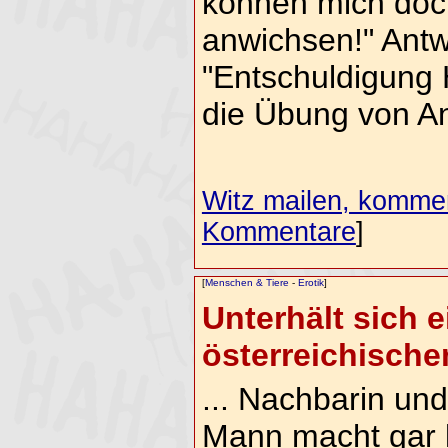
können mich doch
anwichsen!" Antw
"Entschuldigung
die Übung von A
Witz mailen, komment
Kommentare
]
[
Menschen & Tiere
-
Erotik
]
Unterhält sich e
österreichischen
... Nachbarin und
Mann macht gar 