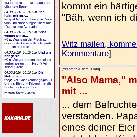
kommt ein bärtig
Mauer, freut ... ... sich auch der
dümmste Bauer....
04.08.2026, 16:20 Uhr
"Ich
"Bäh, wenn ich d
habe mir letz...
wing
:
-Mama, ich krieg die Dose
vom Überraschungsei nicht auf.
-Das ist eine Avocado,...
04.08.2026, 16:19 Uhr
"Was
wollen wir tu...
wing
:
Was sagt der Fisch auf
Witz mailen, komment
dem Kinderkarussell? Ich glaub,
... ... ich dreh hier ...
Kommentare
]
04.08.2026, 16:19 Uhr
Und wie
bringt sie...
wing
:
Woran erkennt man einen
verheirateten ... ... Fisch? An
seiner Grete....
[
Menschen & Tiere
-
Erotik
]
04.08.2026, 16:19 Uhr
Die
Mutter ist in ...
"Also Mama," me
wing
:
Der Gast kommt gegen 21
Uhr ins Bistro. -N’abend, hat die
Küche noch auf? -Lei...
mit ...
weitere Kommentare ...
... dem Befruchte
verstanden. Pa
eines deiner Ei