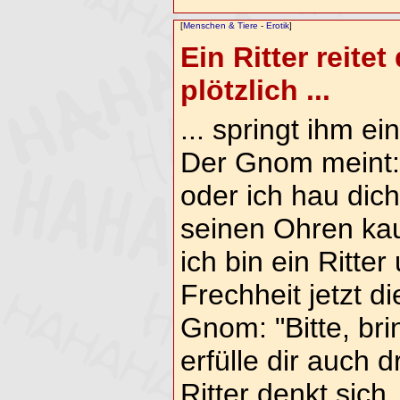
[
Menschen & Tiere
-
Erotik
]
Ein Ritter reite
plötzlich ...
... springt ihm 
Der Gnom meint:
oder ich hau dich
seinen Ohren kau
ich bin ein Ritter
Frechheit jetzt d
Gnom: "Bitte, bri
erfülle dir auch 
Ritter denkt sich,