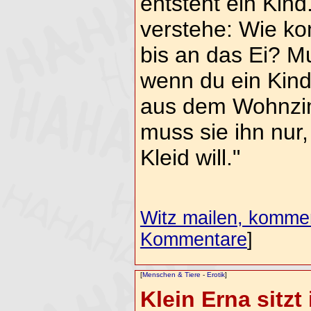
entsteht ein Kind
verstehe: Wie k
bis an das Ei? M
wenn du ein Kind
aus dem Wohnzim
muss sie ihn nur
Kleid will."
Witz mailen, komment
Kommentare
]
[
Menschen & Tiere
-
Erotik
]
Klein Erna sitzt