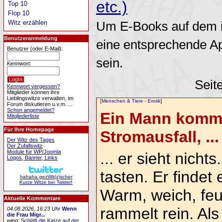
etc.)
Top 10
Flop 10
Witz erzählen
Um E-Books auf dem i
Benutzeranmeldung
eine entsprechende A
Benutzer (oder E-Mail):
sein.
Kennwort:
Seit
Kennwort vergessen?
Mitglieder können ihre
Lieblingswitze verwalten, im
[
Menschen & Tiere
-
Erotik
]
Forum diskutieren u.v.m. ...
Schon angemeldet?
Ein Mann kommt 
Mitgliederliste
Für Ihre Homepage
Stromausfall, ...
Der Witz des Tages
Der Zufallswitz
Module für WP/Joomla
... er sieht nicht
Logos, Banner, Links
tasten. Er findet
hahaha gezWit(z)scher
Kurze Witze bei Twitter!
Warm, weich, feu
Aktuelle Kommentare
rammelt rein. Als
04.08.2026, 16:23 Uhr
Wenn
die Frau Migr...
wing
:
Schläft die Katze auf der